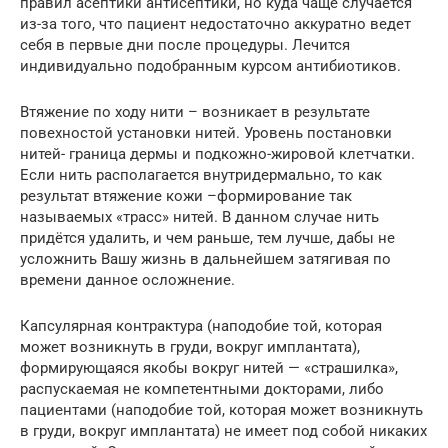
правил асептики антисептики, но куда чаще случается
из-за того, что пациент недостаточно аккуратно ведет
себя в первые дни после процедуры. Лечится
индивидуально подобранным курсом антибиотиков.
Втяжение по ходу нити – возникает в результате
повехностой установки нитей. Уровень постановки
нитей- граница дермы и подкожно-жировой клетчатки.
Если нить располагается внутридермально, то как
результат втяжение кожи –формирование так
называемых «трасс» нитей. В данном случае нить
придётся удалить, и чем раньше, тем лучше, дабы не
усложнить Вашу жизнь в дальнейшем затягивая по
времени данное осложнение.
Капсулярная контрактура (наподобие той, которая
может возникнуть в груди, вокруг имплантата),
формирующаяся якобы вокруг нитей — «страшилка»,
распускаемая не компетентными докторами, либо
пациентами (наподобие той, которая может возникнуть
в груди, вокруг имплантата) не имеет под собой никаких