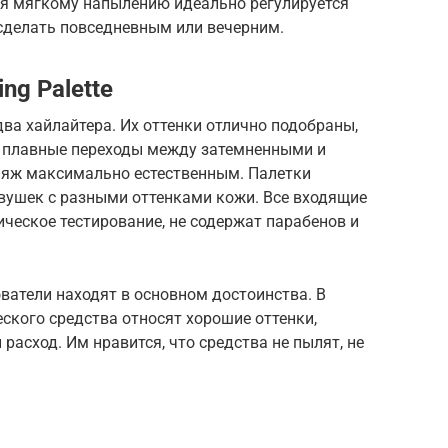
ря мягкому напылению идеально регулируется
сделать повседневным или вечерним.
ing Palette
два хайлайтера. Их оттенки отлично подобраны,
о плавные переходы между затемненными и
ияж максимально естественным. Палетки
евушек с разными оттенками кожи. Все входящие
ческое тестирование, не содержат парабенов и
ователи находят в основном достоинства. В
ского средства относят хорошие оттенки,
расход. Им нравится, что средства не пылят, не