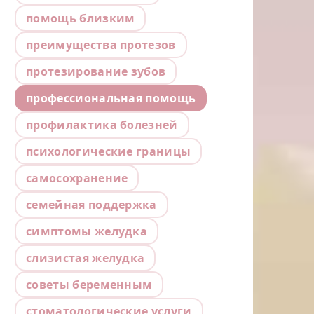
помощь близким
преимущества протезов
протезирование зубов
профессиональная помощь
профилактика болезней
психологические границы
самосохранение
семейная поддержка
симптомы желудка
слизистая желудка
советы беременным
стоматологические услуги