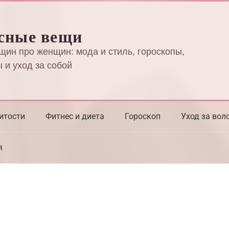
сные вещи
щин про женщин: мода и стиль, гороскопы,
 и уход за собой
итости
Фитнес и диета
Гороскоп
Уход за вол
я