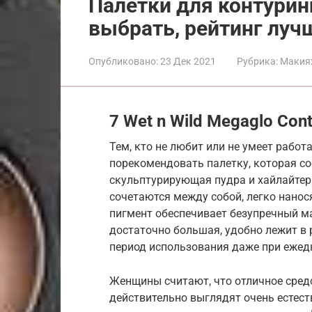
Палетки для контурин
выбрать, рейтинг луч
Опубликовано:
23 Дек 2021
Рубрика:
Макия
7 Wet n Wild Megaglo Cont
Тем, кто не любит или не умеет рабо
порекомендовать палетку, которая сос
скульптурирующая пудра и хайлайтер.
сочетаются между собой, легко нанос
пигмент обеспечивает безупречный м
достаточно большая, удобно лежит в 
период использования даже при ежед
Женщины считают, что отличное средс
действительно выглядят очень естест