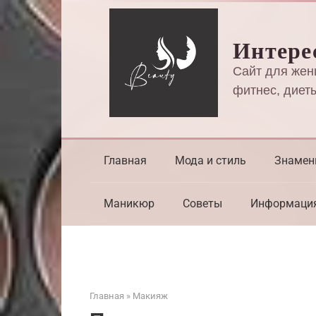
Перейти
к
Интере
контенту
Сайт для жен
фитнес, диеты
Главная
Мода и стиль
Знамен
Маникюр
Советы
Информаци
Главная
»
Макияж