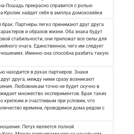
на-Лошадь прекрасно справится с ролью
а-Кролик найдет себя в амплуа домохозяйки
 брак. Партнеры легко принимают друг друга
арактеров и образов жизни. Оба знака будут
овой стабильности, они приложат все силы для
ейного очага. Единственное, чего им следует
отношениях. Именно она способна разбить такую
ью находится в руках партнеров. Знаки
друг друга, между ними сразу возникают
ения. Любовникам точно не будет скучно в
 ожидает множество экспериментов. Брак таких
о крепким и счастливым при условии, что
оличество времени, проводимое дома рядом с
ошения. Петух является полной
 Кота. Между партнерами уже на начальном