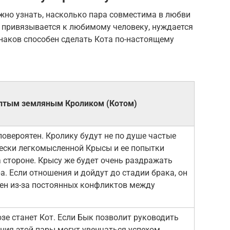
но узнать, насколько пара совместима в любви
о привязывается к любимому человеку, нуждается
наков способен сделать Кота по-настоящему
лтым земляным Кроликом (Котом)
овероятен. Кролику будут не по душе частые
ески легкомысленной Крысы и ее попытки
а стороне. Крысу же будет очень раздражать
. Если отношения и дойдут до стадии брака, он
ен из-за постоянных конфликтов между
зе станет Кот. Если Бык позволит руководить
ния этой пары могут увенчаться успехом.