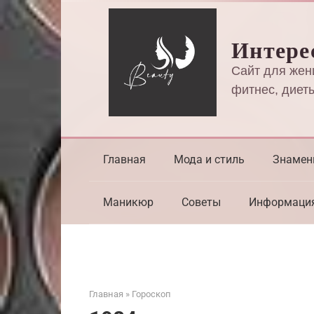
Перейти
к
Интере
контенту
Сайт для жен
фитнес, диеты
Главная
Мода и стиль
Знамен
Маникюр
Советы
Информаци
Главная
»
Гороскоп