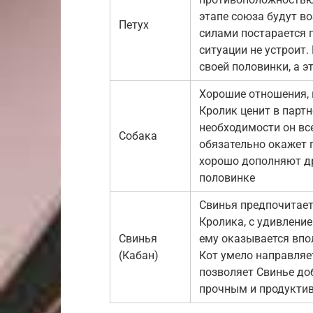
этапе союза будут в
Петух
силами постарается 
ситуации не устроит.
своей половинки, а э
Хорошие отношения, 
Кролик ценит в партн
необходимости он вс
Собака
обязательно окажет 
хорошо дополняют др
половинке
Свинья предпочитает
Кролика, с удивлени
Свинья
ему оказывается впо
(Кабан)
Кот умело направляет
позволяет Свинье до
прочным и продукти