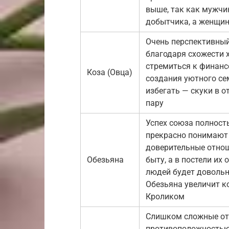
выше, так как мужчи
добытчика, а женщин
Очень перспективный
благодаря схожести х
стремиться к финанс
Коза (Овца)
создания уютного сем
избегать — скуки в 
пару
Успех союза полност
прекрасно понимают 
доверительные отнош
Обезьяна
быту, а в постели их
людей будет довольн
Обезьяна увеличит к
Кроликом
Слишком сложные отн
противоположностью