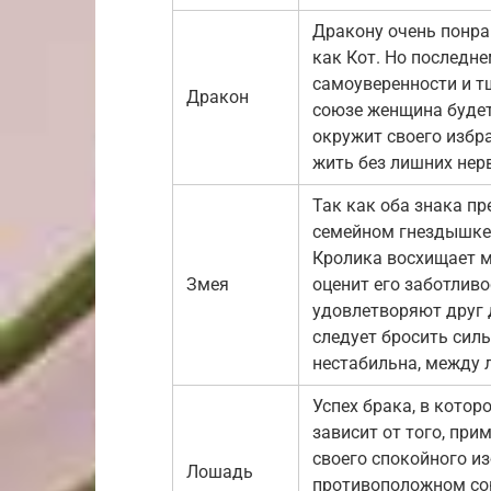
Дракону очень понра
как Кот. Но последн
самоуверенности и т
Дракон
союзе женщина буде
окружит своего избр
жить без лишних нер
Так как оба знака п
семейном гнездышке
Кролика восхищает м
Змея
оценит его заботливо
удовлетворяют друг д
следует бросить сил
нестабильна, между
Успех брака, в кото
зависит от того, при
своего спокойного из
Лошадь
противоположном со