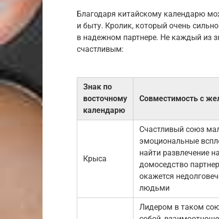
Благодаря китайскому календарю мож
и быту. Кролик, который очень сильн
в надежном партнере. Не каждый из з
счастливым:
Знак по
восточному
Совместимость с же
календарю
Счастливый союз мал
эмоциональные вспл
найти развлечение н
Крыса
домоседство партнера
окажется недолговеч
людьми
Лидером в таком сою
собой, взаимоотноше