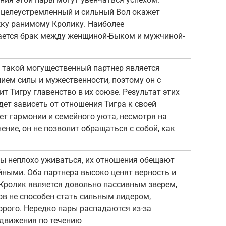
целеустремленный и сильный Вол окажет
ку ранимому Кролику. Наиболее
ается брак между женщиной-Быком и мужчиной-
 такой могущественный партнер является
ем силы и мужественности, поэтому он с
т Тигру главенство в их союзе. Результат этих
ет зависеть от отношения Тигра к своей
ет гармонии и семейного уюта, несмотря на
ние, он не позволит обращаться с собой, как
ы неплохо уживаться, их отношения обещают
йными. Оба партнера высоко ценят верность и
 Кролик является довольно пассивным зверем,
ов не способен стать сильным лидером,
орого. Нередко пары распадаются из-за
 движения по течению