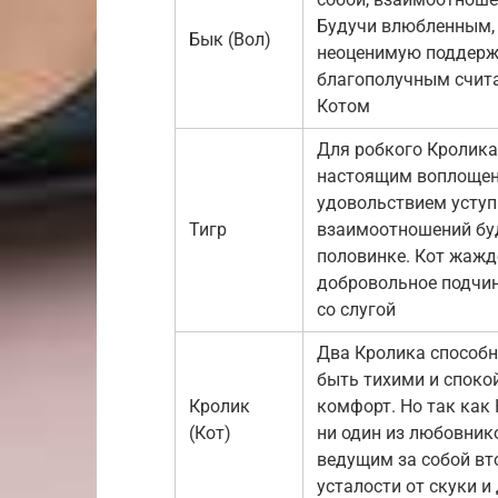
Будучи влюбленным, 
Бык (Вол)
неоценимую поддерж
благополучным счит
Котом
Для робкого Кролика
настоящим воплощени
удовольствием уступи
Тигр
взаимоотношений буд
половинке. Кот жажд
добровольное подчине
со слугой
Два Кролика способн
быть тихими и споко
Кролик
комфорт. Но так как
(Кот)
ни один из любовник
ведущим за собой вт
усталости от скуки и