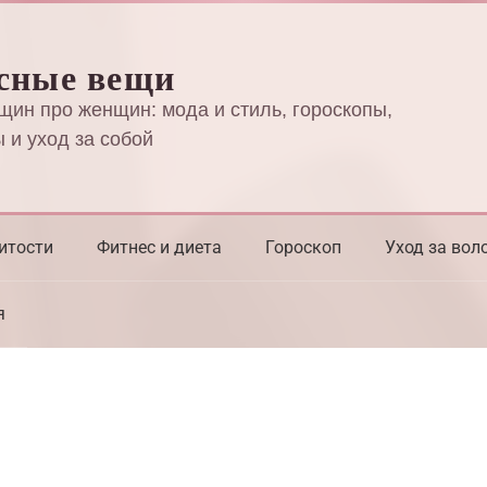
сные вещи
щин про женщин: мода и стиль, гороскопы,
 и уход за собой
итости
Фитнес и диета
Гороскоп
Уход за вол
я