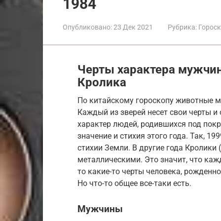
1984
Опубликовано:
23 Дек 2021
Рубрика:
Горос
Черты характера мужчин
Кролика
По китайскому гороскопу животные м
Каждый из зверей несет свои черты и
характер людей, родившихся под покр
значение и стихия этого года. Так, 1
стихии Земли. В другие года Кролики
металлическими. Это значит, что каж
то какие-то черты человека, рожденно
Но что-то общее все-таки есть.
Мужчины