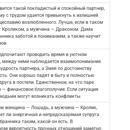
вится такой покладистый и спокойный партнер,
ему с трудом удается привыкнуть к излишней
щеславию возлюбленного. Лучше, если в таком
т Кроликом, а мужчина — Драконом. Дама
анника заботой и пониманием, а также научит
вов
редпочитают проводить время в уютном
, между ними наблюдается взаимопонимание.
удрость партнера, а Змея по достоинству
сть. Они хорошо ладят в быту и полностью
руга в постели. Единственное, на что паре
ы — финансовое благополучие. Если ситуация
 людьми могут возникать конфликты
ром женщина — Лошадь, а мужчина — Кролик,
мет ли энергичная и непредсказуемая супруга
бранника таким, какой он есть. В
юзе вероятность прочных отношений заметно