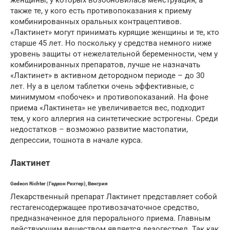
женщины, у которых возобновилась менструация, а
также те, у кого есть противопоказания к приему
комбинированных оральных контрацептивов.
«Лактинет» могут принимать курящие женщины и те, кто
старше 45 лет. Но поскольку у средства немного ниже
уровень защиты от нежелательной беременности, чем у
комбинированных препаратов, лучше не назначать
«Лактинет» в активном детородном периоде – до 30
лет. Ну а в целом таблетки очень эффективные, с
минимумом «побочек» и противопоказаний. На фоне
приема «Лактинета» не увеличивается вес, подходит
тем, у кого аллергия на синтетические эстрогены. Среди
недостатков – возможно развитие мастопатии,
депрессии, тошнота в начале курса.
Лактинет
Gedeon Richter (Гедеон Рихтер), Венгрия
Лекарственный препарат Лактинет представляет собой
гестагенсодержащее противозачаточное средство,
предназначенное для перорального приема. Главным
действующим веществом является дезогестрел. Так как