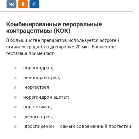
Комбинированные пероральные
контрацептивы (КОК)
В большинстве препаратов используется эстроген
этинилэстрадиол в дозировке 20 мкг. В качестве
гестагена ­применяют:
норэтиндрон;
­левоноргестрел;
норгестрел;
норэтиндрон ­ацетат;
­норгестимат;
дезогестрел;
дроспиренон — самый современный ­прогестин.