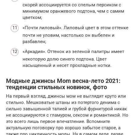
скорей ассоциируется со спелым персиком с
минимумом оранжевого подтона, чем с самим
цветком;
«Почти лиловый». Лиловый цвет в этом оттенке
почти не уловим, настолько он выбелен и
разбавлен;
«Аркадия». Оттенок из зеленой палитры имеет
некоторую долю синего подтона. Цвет
насыщенный и несет прохладные нотки.
Модные джинсы Mom весна-лето 2021:
тенденции стильных новинок, фото
На первый взгляд, джинсы мом не выглядят круто или
стильно. Мешковатые штаны из потертого денима с
сильно завышенной талией и грубой фурнитурой никак
не ассоциируются с гламуром, сексом и романтикой. Но
это всего лишь первое впечатление. Вспомните
актуальную поговорку про хорошо забытое старое, а
также про цикличность моды. Ну в самом деле, разве