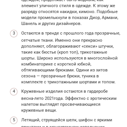
элемент уличного стиля в одежде. К этому же
разряду относятся накидки, кимоно. Подобные
модели промелькнули в показах Диор, Армани,
Шанель и других дизайнеров.
Остаются в тренде с прошлого года прозрачные,
сетчатые ткани. Именно они прекрасно
дополняют, облагораживают «секси» штучки,
такие как бюстье (кроп топ), трикотажные
шорты. Широко используются в многослойной
комбинаторике с короткой юбкой,
обтягивающими брюками. Одини из хитов
сезона — прозрачные брюки, туника в
комплекте с трикотажными шортами и топом.
Кружевные изделия остаются в гардеробе
весна-лето 2021года. Эффектно с эротическим
налетом выглядят просвечивающиеся
кружевные вещи.
Летящий, струящейся шелк, шифон с яркими
принтами и в монохромном исполнении