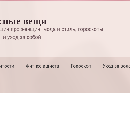
сные вещи
щин про женщин: мода и стиль, гороскопы,
 и уход за собой
итости
Фитнес и диета
Гороскоп
Уход за вол
я