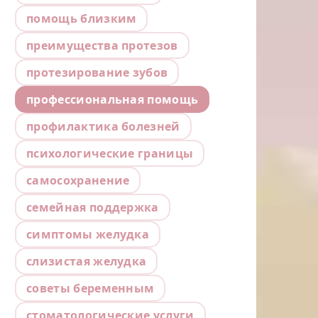
помощь близким
преимущества протезов
протезирование зубов
профессиональная помощь
профилактика болезней
психологические границы
самосохранение
семейная поддержка
симптомы желудка
слизистая желудка
советы беременным
стоматологические услуги