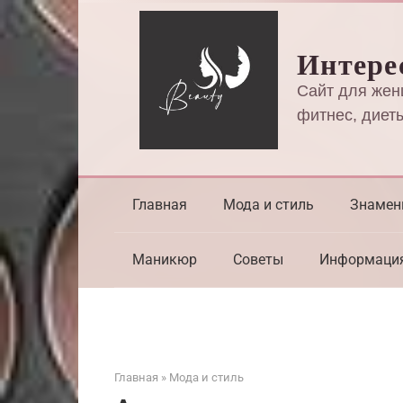
Перейти
к
Интере
контенту
Сайт для жен
фитнес, диеты
Главная
Мода и стиль
Знамен
Маникюр
Советы
Информаци
Главная
»
Мода и стиль