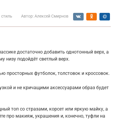
 стиль
Автор:
Алексей Смирнов
лассике достаточно добавить однотонный верх, а
му низу подойдёт светлый верх.
ью просторных футболок, толстовок и кроссовок.
узкой и не кричащими аксессуарами образ будет
ый топ со стразами, корсет или яркую майку, а
те про макияж, украшения и, конечно, туфли на