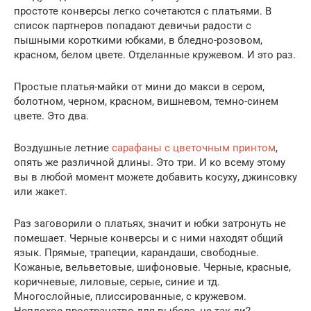
простоте конверсы легко сочетаются с платьями. В
список партнеров попадают девичьи радости с
пышными короткими юбками, в бледно-розовом,
красном, белом цвете. Отделанные кружевом. И это раз.
Простые платья-майки от мини до макси в сером,
болотном, черном, красном, вишневом, темно-синем
цвете. Это два.
Воздушные летние
сарафаны с цветочным принтом
,
опять же различной длины. Это три. И ко всему этому
вы в любой момент можете добавить косуху, джинсовку
или жакет.
Раз заговорили о платьях, значит и юбки затронуть не
помешает. Черные конверсы и с ними находят общий
язык. Прямые, трапеции, карандаши, свободные.
Кожаные, вельветовые, шифоновые. Черные, красные,
коричневые, лиловые, серые, синие и тд.
Многослойные, плиссированные, с кружевом.
Неплохое пространство для выбора, не так ли?