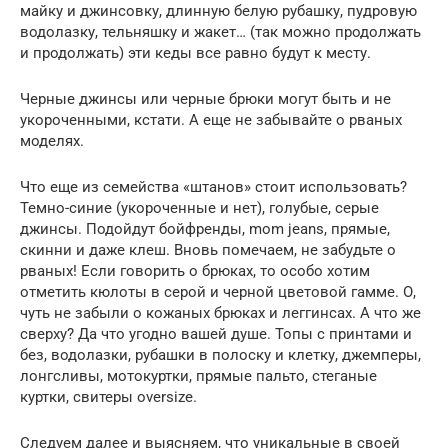
майку и джинсовку, длинную белую рубашку, пудровую
водолазку, тельняшку и жакет… (так можно продолжать
и продолжать) эти кеды все равно будут к месту.
Черные джинсы или черные брюки могут быть и не
укороченными, кстати. А еще не забывайте о рваных
моделях.
Что еще из семейства «штанов» стоит использовать?
Темно-синие (укороченные и нет), голубые, серые
джинсы. Подойдут бойфренды, mom jeans, прямые,
скинни и даже клеш. Вновь помечаем, не забудьте о
рваных! Если говорить о брюках, то особо хотим
отметить кюлоты в серой и черной цветовой гамме. О,
чуть не забыли о кожаных брюках и леггинсах. А что же
сверху? Да что угодно вашей душе. Топы с принтами и
без, водолазки, рубашки в полоску и клетку, джемперы,
лонгсливы, мотокуртки, прямые пальто, стеганые
куртки, свитеры oversize.
Следуем далее и выясняем, что уникальные в своей