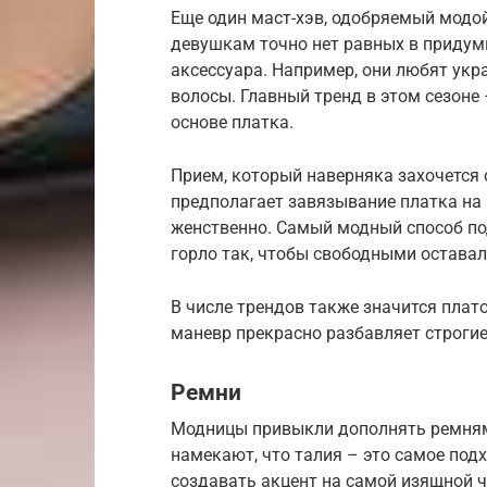
Еще один маст-хэв, одобряемый модой
девушкам точно нет равных в придум
аксессуара. Например, они любят укра
волосы. Главный тренд в этом сезоне 
основе платка.
Прием, который наверняка захочется
предполагает завязывание платка на 
женственно. Самый модный способ по
горло так, чтобы свободными остава
В числе трендов также значится плат
маневр прекрасно разбавляет строгие
Ремни
Модницы привыкли дополнять ремнями
намекают, что талия – это самое под
создавать акцент на самой изящной 