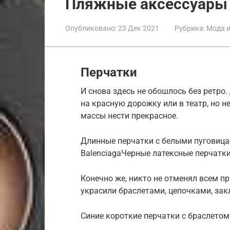
Пляжные аксессуары 
Опубликовано:
23 Дек 2021
Рубрика:
Мода и
Перчатки
И снова здесь не обошлось без ретро.
на красную дорожку или в театр, но н
массы нести прекрасное.
Длинные перчатки с белыми пуговица
BalenciagaЧерные латексные перчатк
Конечно же, никто не отменял всем п
украсили браслетами, цепочками, за
Синие короткие перчатки с браслетом 