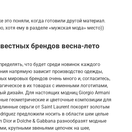
е это поняли, когда готовили другой материал.
о, хотя ему в разделе «мужская мода» место))
вестных брендов весна-лето
ределять, что будет среди новинок каждого
нения напрямую зависит производство одежды,
ных мировых брендов очень много и, согласитесь,
магическое в их товарах с именными логотипами,
й дизайн. Для настоящих модниц Giorgio Armani
пные геометрические и цветочные композиции для
инные серьги от Saint Laurent покорят золотым
Rodriguez предложили носить в области шеи целые
ian Dior и Dolche & Gabbana разнообразят модные
и, крупными звеньями цепочек на шее,