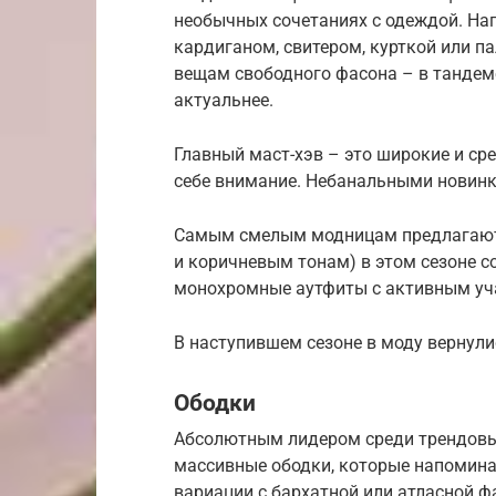
необычных сочетаниях с одеждой. Нап
кардиганом, свитером, курткой или п
вещам свободного фасона – в тандеме
актуальнее.
Главный маст-хэв – это широкие и ср
себе внимание. Небанальными новинка
Самым смелым модницам предлагаются
и коричневым тонам) в этом сезоне с
монохромные аутфиты с активным уч
В наступившем сезоне в моду вернулис
Ободки
Абсолютным лидером среди трендовых
массивные ободки, которые напомина
вариации с бархатной или атласной ф