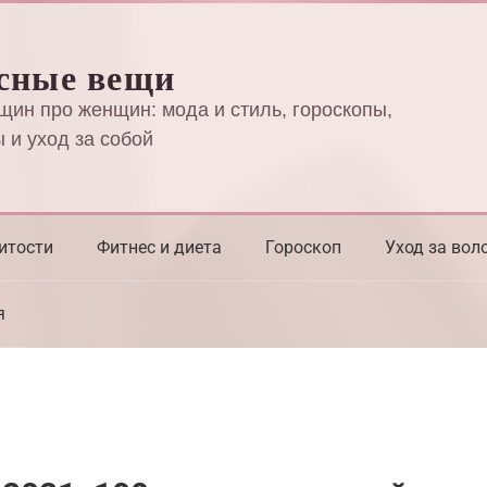
сные вещи
щин про женщин: мода и стиль, гороскопы,
 и уход за собой
итости
Фитнес и диета
Гороскоп
Уход за вол
я