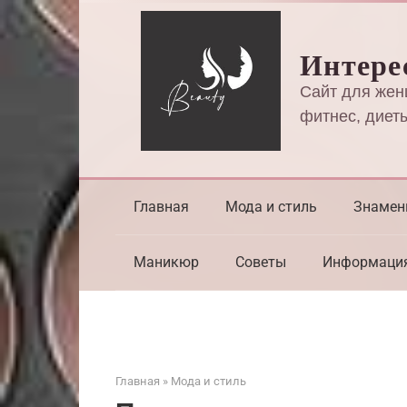
Перейти
к
Интере
контенту
Сайт для жен
фитнес, диеты
Главная
Мода и стиль
Знамен
Маникюр
Советы
Информаци
Главная
»
Мода и стиль