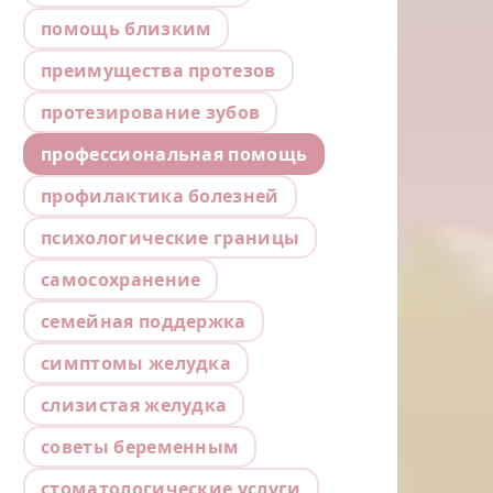
помощь близким
преимущества протезов
протезирование зубов
профессиональная помощь
профилактика болезней
психологические границы
самосохранение
семейная поддержка
симптомы желудка
слизистая желудка
советы беременным
стоматологические услуги