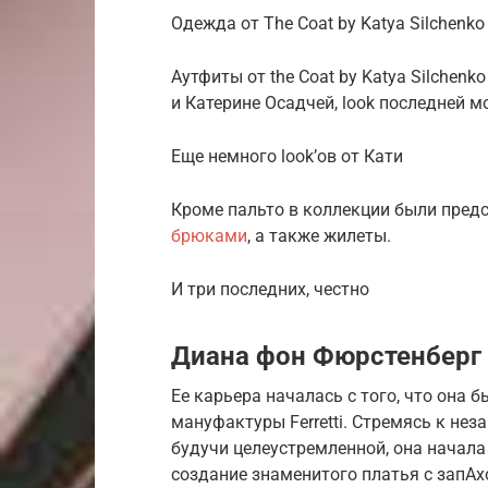
Одежда от The Coat by Katya Silchenk
Аутфиты от the Coat by Katya Silchen
и Катерине Осадчей, look последней 
Еще немного look’ов от Кати
Кроме пальто в коллекции были пред
брюками
, а также жилеты.
И три последних, честно
Диана фон Фюрстенберг
Ее карьера началась с того, что она 
мануфактуры Ferretti. Стремясь к нез
будучи целеустремленной, она начала
создание знаменитого платья с запАх