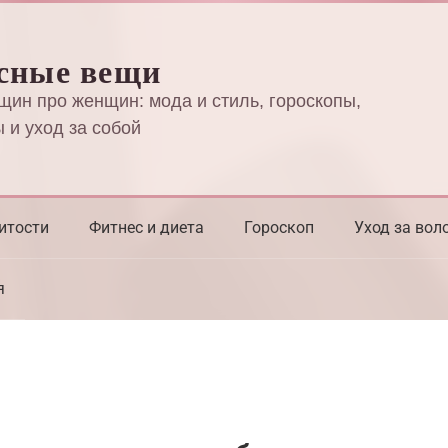
сные вещи
щин про женщин: мода и стиль, гороскопы,
 и уход за собой
итости
Фитнес и диета
Гороскоп
Уход за вол
я