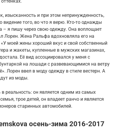
 оттенках.
к, изысканность и при этом непринужденность,
о видение того, во что я верю. Кто-то однажды
да – я пишу через свою одежду. Она воплощает
зал Лорен. Жена Ральфа вдохновляла его на
 «У моей жены хороший вкус и свой собственный
тера и жакеты, купленные в мужских магазинах,
достала. Её вид ассоциировался у меня с
бунтаркой на лошади с развевающимися на ветру
». Лорен ввел в моду одежду в стиле вестерн. А
йдут из моды.
в реальность: он является одним из самых
семья, трое детей, он владеет ранчо и является
ионеров старинных автомобилей.
Zemskova осень-зима 2016-2017