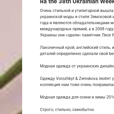
на the 38th Ukrainian Wee
Очень стильной и утилитарной вышла 
украинской моды и стиля Земсковой и
года и являются обладательницами м
международных премий, а в 2008 год
Украины они «одели» памятник Лесе У
Лаконичный крой, английский стиль, 
деталей определенно сделали свой bes
Модная одежда от украинских дизайнер
Одежду Vorozhbyt & Zemskova любят у
коллекция нам тоже очень понравила
Модная одежда для осени и зимы 2016
Строго, стильно, самобытно.