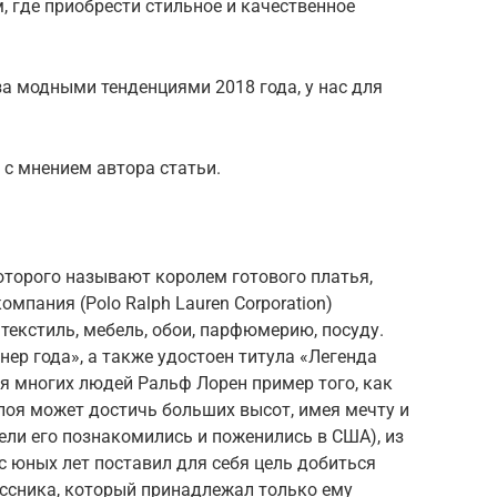
, где приобрести стильное и качественное
за модными тенденциями 2018 года, у нас для
с мнением автора статьи.
оторого называют королем готового платья,
мпания (Polo Ralph Lauren Corporation)
 текстиль, мебель, обои, парфюмерию, посуду.
ер года», а также удостоен титула «Легенда
я многих людей Ральф Лорен пример того, как
лоя может достичь больших высот, имея мечту и
тели его познакомились и поженились в США), из
с юных лет поставил для себя цель добиться
ассника, который принадлежал только ему