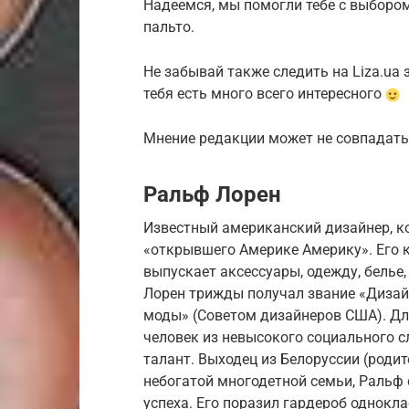
Надеемся, мы помогли тебе с выбором
пальто.
Не забывай также следить на Liza.ua 
тебя есть много всего интересного
Мнение редакции может не совпадать 
Ральф Лорен
Известный американский дизайнер, к
«открывшего Америке Америку». Его ко
выпускает аксессуары, одежду, белье,
Лорен трижды получал звание «Дизайн
моды» (Советом дизайнеров США). Дл
человек из невысокого социального с
талант. Выходец из Белоруссии (роди
небогатой многодетной семьи, Ральф 
успеха. Его поразил гардероб однокл