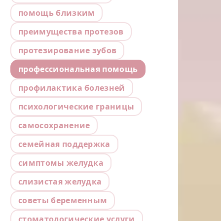
помощь близким
преимущества протезов
протезирование зубов
профессиональная помощь
профилактика болезней
психологические границы
самосохранение
семейная поддержка
симптомы желудка
слизистая желудка
советы беременным
стоматологические услуги