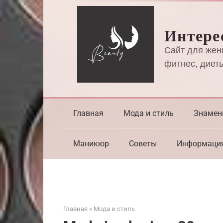
Перейти
к
Интере
контенту
Сайт для жен
фитнес, диеты
Главная
Мода и стиль
Знамен
Маникюр
Советы
Информаци
Главная
»
Мода и стиль