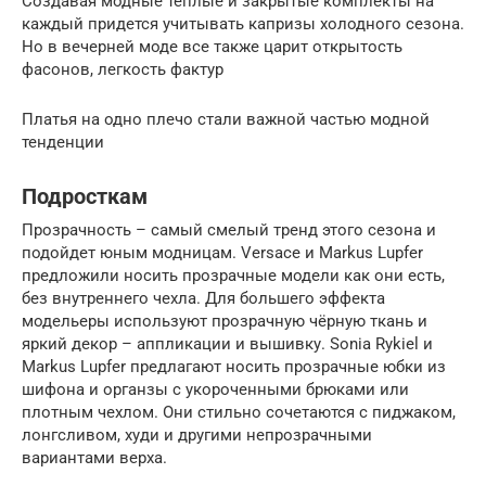
Создавая модные теплые и закрытые комплекты на
каждый придется учитывать капризы холодного сезона.
Но в вечерней моде все также царит открытость
фасонов, легкость фактур
Платья на одно плечо стали важной частью модной
тенденции
Подросткам
Прозрачность – самый смелый тренд этого сезона и
подойдет юным модницам. Versace и Markus Lupfer
предложили носить прозрачные модели как они есть,
без внутреннего чехла. Для большего эффекта
модельеры используют прозрачную чёрную ткань и
яркий декор – аппликации и вышивку. Sonia Rykiel и
Markus Lupfer предлагают носить прозрачные юбки из
шифона и органзы с укороченными брюками или
плотным чехлом. Они стильно сочетаются с пиджаком,
лонгсливом, худи и другими непрозрачными
вариантами верха.