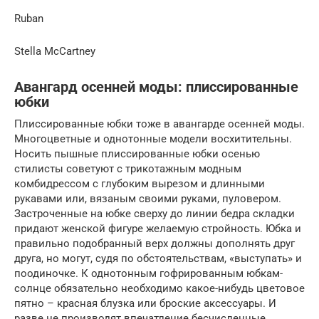
Ruban
Stella McCartney
Авангард осенней моды: плиссированные
юбки
Плиссированные юбки тоже в авангарде осенней моды.
Многоцветные и однотонные модели восхитительны.
Носить пышные плиссированные юбки осенью
стилисты советуют с трикотажным модным
комбидрессом с глубоким вырезом и длинными
рукавами или, вязаным своими руками, пуловером.
Застроченные на юбке сверху до линии бедра складки
придают женской фигуре желаемую стройность. Юбка и
правильно подобранный верх должны дополнять друг
друга, но могут, судя по обстоятельствам, «выступать» и
поодиночке. К однотонным гофрированным юбкам-
солнце обязательно необходимо какое-нибудь цветовое
пятно – красная блузка или броские аксессуары. И
разве не производят впечатление бесчисленные