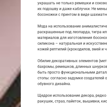
украшать не только ремешки и союзки
их подошву и даже каблучки. Не мен
босоножки с принтом в виде шахматно
Мода на использование анималистиче
раскрашенные под леопарда, тигра ил
материалов для изготовления босонож
силикона – натуральная и искусствен
кожей рептилий (крокодилов, змей и ч
Обилие декоративных элементов (мет
бахромы, ремешков, длинных шнурков,
быть просто функциональными детал
стопы: согласно задумке создателей
обувного дизайна.
Щедрое использование декора, редко
ракушек, страз, пайеток, вышивки, ки