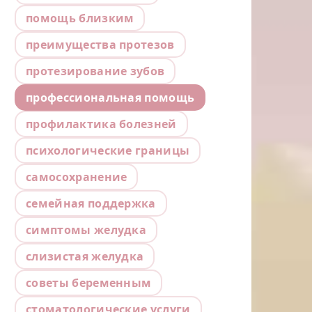
помощь близким
преимущества протезов
протезирование зубов
профессиональная помощь
профилактика болезней
психологические границы
самосохранение
семейная поддержка
симптомы желудка
слизистая желудка
советы беременным
стоматологические услуги