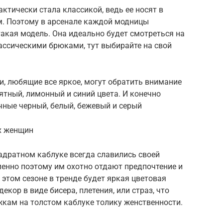
ктически стала классикой, ведь ее носят в
ом. Поэтому в арсенале каждой модницы
акая модель. Она идеально будет смотреться на
лассическими брюками, тут выбирайте на свой
ки, любящие все яркое, могут обратить внимание
тный, лимонный и синий цвета. И конечно
чные черный, белый, бежевый и серый
ых женщин
адратном каблуке всегда славились своей
менно поэтому им охотно отдают предпочтение и
 этом сезоне в тренде будет яркая цветовая
екор в виде бисера, плетения, или страз, что
кам на толстом каблуке толику женственности.