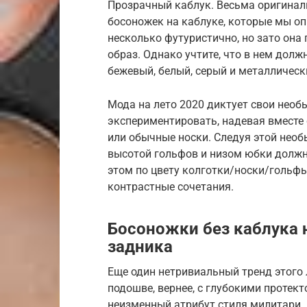
Прозрачный каблук. Весьма оригинал
босоножек на каблуке, которые мы оп
несколько футуристично, но зато она
образ. Однако учтите, что в нем дол
бежевый, белый, серый и металлическ
Мода на лето 2020 диктует свои необ
экспериментировать, надевая вместе 
или обычные носки. Следуя этой необ
высотой гольфов и низом юбки должн
этом по цвету колготки/носки/гольфы
контрастные сочетания.
Босоножки без каблука 
задника
Еще один нетривиальный тренд этого 
подошве, вернее, с глубокими протект
неизменный атрибут стиля милитари. В