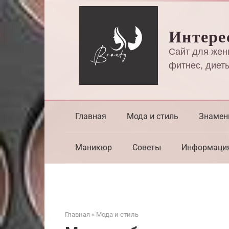
Перейти
к
Интере
контенту
Сайт для жен
фитнес, диеты
Главная
Мода и стиль
Знамен
Маникюр
Советы
Информаци
Главная
»
Мода и стиль