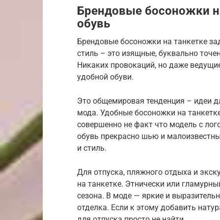
Брендовые босоножки на
обувь
Брендовые босоножки на танкетке зад
стиль – это изящные, буквально точе
Никаких провокаций, но даже ведущи
удобной обуви.
Это общемировая тенденция – идеи д
мода. Удобные босоножки на танкетке
совершенно не факт что модель с лог
обувь прекрасно шью и малоизвестны
и стиль.
Для отпуска, пляжного отдыха и экск
на танкетке. Этнически или гламурны
сезона. В моде — яркие и выразитель
отделка. Если к этому добавить нату
для отпуска просто не найти.