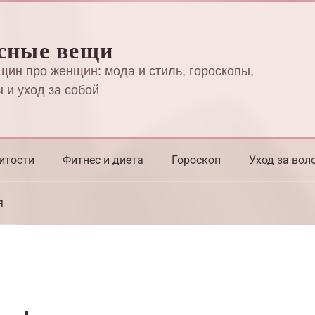
сные вещи
щин про женщин: мода и стиль, гороскопы,
 и уход за собой
итости
Фитнес и диета
Гороскоп
Уход за вол
я