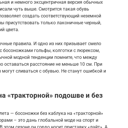
ьная и немного эксцентричная версия обычных
исали чуть выше. Смотрится такая обувь
 позволяет создать соответствующий неземной
жны присутствовать только лаконичные черный,
ий цвета.
ычные правила. И одно из них призывает смело
с босоножками гольфы, колготки с люрексом,
ычной модной тенденции помните, что между
о оставаться расстояние не меньше 10 см. При
 могут сливаться с обувью. Не станут ошибкой и
на «тракторной» подошве и без
лета — босоножки без каблука на «тракторной»
орами – это дань глобальной моде на спорт и
 этом сезоне он гордо носит приставку «лайт». А