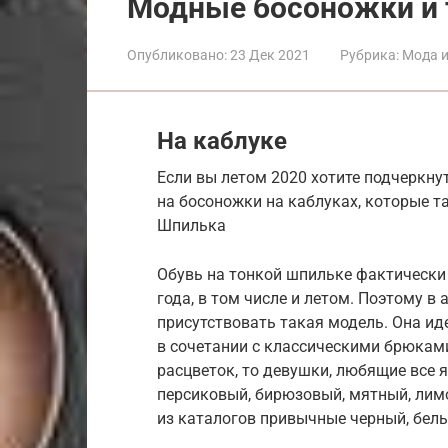
Модные босоножки и т
Опубликовано:
23 Дек 2021
Рубрика:
Мода и
На каблуке
Если вы летом 2020 хотите подчеркну
на босоножки на каблуках, которые т
Шпилька
Обувь на тонкой шпильке фактически 
года, в том числе и летом. Поэтому 
присутствовать такая модель. Она ид
в сочетании с классическими брюками,
расцветок, то девушки, любящие все 
персиковый, бирюзовый, мятный, лимо
из каталогов привычные черный, белы