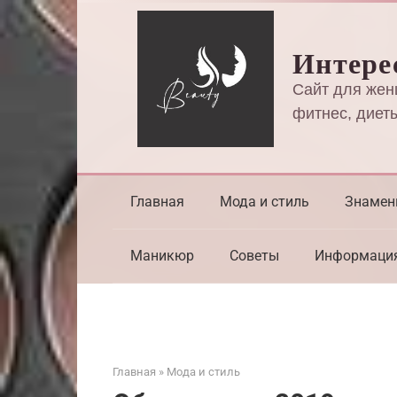
Перейти
к
Интере
контенту
Сайт для жен
фитнес, диеты
Главная
Мода и стиль
Знамен
Маникюр
Советы
Информаци
Главная
»
Мода и стиль