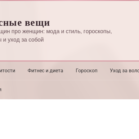
сные вещи
щин про женщин: мода и стиль, гороскопы,
 и уход за собой
итости
Фитнес и диета
Гороскоп
Уход за вол
я