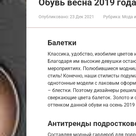
Обувь весна 2019 год
Опубликовано:
23 Дек 2021
Рубрика:
Мода и
Балетки
Классика, удобство, изобилие цветов
Благодаря им высокие девушки остаю
мероприятиях. Полюбившиеся модниц
стиль! Конечно, наши стилисты подум
однотонные модели с лаковым оформл
– блестки. Поэтому дизайнеры решил
сверкающие цвета балеток. Золото и
оттенком данной обуви на осень 2019 
Антитренды подростков
Составляя модный гардероб для подро