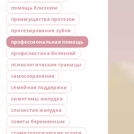
помощь близким
преимущества протезов
протезирование зубов
профессиональная помощь
профилактика болезней
психологические границы
самосохранение
семейная поддержка
симптомы желудка
слизистая желудка
советы беременным
стоматологические услуги