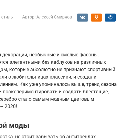
а
 стиль
Автор:
Алексей Смирнов
 и декораций, необычные и смелые фасоны.
тся элегантными без каблуков на различных
ам, которые абсолютно не признают спортивный
али о любительницах классики, и создали
ением. Как уже упоминалось выше, тренд сезона
и поэкспериментировать и создать блестящие,
 серебро стало самым модным цветовым
– 2020!
ой моды
стка, не стоит забывать об антитрендах