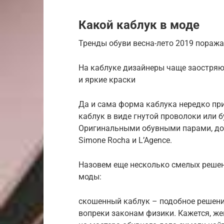
Какой каблук в моде
Тренды обуви весна-лето 2019 пора
На каблуке дизайнеры чаще заостряю
и яркие краски
Да и сама форма каблука нередко при
каблук в виде гнутой проволоки или 
Оригинальными обувными парами, до
Simone Rocha и L’Agence.
Назовем еще несколько смелых решен
моды:
скошенный каблук – подобное решение
вопреки законам физики. Кажется, же