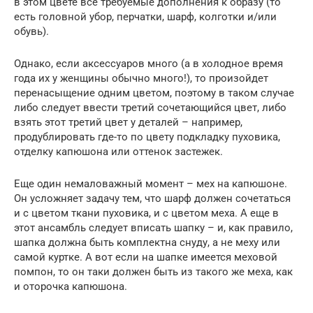
в этом цвете все требуемые дополнения к образу (то
есть головной убор, перчатки, шарф, колготки и/или
обувь).
Однако, если аксессуаров много (а в холодное время
года их у женщины обычно много!), то произойдет
перенасыщение одним цветом, поэтому в таком случае
либо следует ввести третий сочетающийся цвет, либо
взять этот третий цвет у деталей – например,
продублировать где-то по цвету подкладку пуховика,
отделку капюшона или оттенок застежек.
Еще один немаловажный момент – мех на капюшоне.
Он усложняет задачу тем, что шарф должен сочетаться
и с цветом ткани пуховика, и с цветом меха. А еще в
этот ансамбль следует вписать шапку – и, как правило,
шапка должна быть комплектна снуду, а не меху или
самой куртке. А вот если на шапке имеется меховой
помпон, то он таки должен быть из такого же меха, как
и оторочка капюшона.