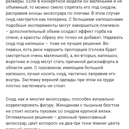
размеры. Если в конкретной модели он маленький и не
объемный, то можно смело спрятать его под снудом,
расправив концы аксессуара по плечам. В этом случае
снуд смотрится как пелерина. С большими капюшонами
подобные эксперименты могут завершиться плачевно
– дополнительный объем создаст эффект горба на
спине, а красоты образу это точно не добавит. Надевать
снуд под капюшон – тоже не лучшее решение. Во-
первых, есть риск нарушить пропорции (голова будет
смотреться очень маленькой), а, во-вторых, капюшон,
воротник и снуд могут стать причиной дискомфорта в
области шеи. С пуховиком, имеющим большой
капюшон, лучше носить снуд, частично заправив его
внутрь. Застежку верхней одежды при этом на груди
плотно застегивать не стоит.
Снуд, как и многие аксессуары, способен визуально
корректировать фигуру. Женщинам с пышным бюстом
не стоит носить пуховик со снудом крупной вязки.
Оптимальное решение – длинный трикотажный
аксессуар, цвет которого на два-три тона темнее цвета