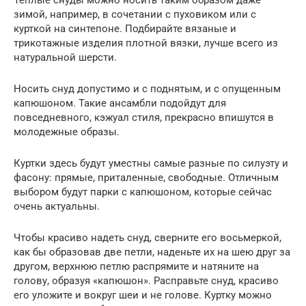
Теплые снуды можно носить таким образом даже
зимой, например, в сочетании с пуховиком или с
курткой на синтепоне. Подбирайте вязаные и
трикотажные изделия плотной вязки, лучше всего из
натуральной шерсти.
Носить снуд допустимо и с поднятым, и с опущенным
капюшоном. Такие ансамбли подойдут для
повседневного, кэжуал стиля, прекрасно впишутся в
молодежные образы.
Куртки здесь будут уместны самые разные по силуэту и
фасону: прямые, приталенные, свободные. Отличным
выбором будут парки с капюшоном, которые сейчас
очень актуальны.
Чтобы красиво надеть снуд, сверните его восьмеркой,
как бы образовав две петли, наденьте их на шею друг за
другом, верхнюю петлю распрямите и натяните на
голову, образуя «капюшон». Расправьте снуд, красиво
его уложите и вокруг шеи и не голове. Куртку можно