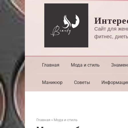
Перейти
к
Интере
контенту
Сайт для жен
фитнес, диеты
Главная
Мода и стиль
Знамен
Маникюр
Советы
Информаци
Главная
»
Мода и стиль