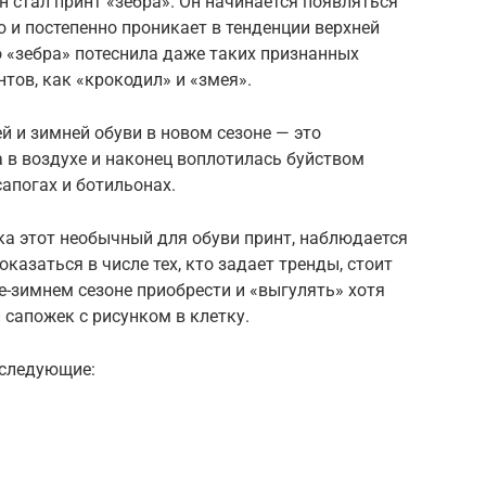
стал принт «зебра». Он начинается появляться
о и постепенно проникает в тенденции верхней
о «зебра» потеснила даже таких признанных
тов, как «крокодил» и «змея».
й и зимней обуви в новом сезоне — это
 в воздухе и наконец воплотилась буйством
сапогах и ботильонах.
ока этот необычный для обуви принт, наблюдается
оказаться в числе тех, кто задает тренды, стоит
е-зимнем сезоне приобрести и «выгулять» хотя
 сапожек с рисунком в клетку.
 следующие: