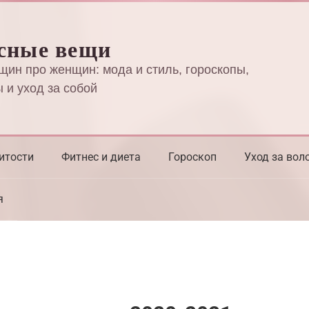
сные вещи
щин про женщин: мода и стиль, гороскопы,
 и уход за собой
итости
Фитнес и диета
Гороскоп
Уход за вол
я