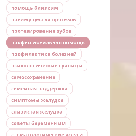
помощь близким
преимущества протезов
протезирование зубов
профессиональная помощь
профилактика болезней
психологические границы
самосохранение
семейная поддержка
симптомы желудка
слизистая желудка
советы беременным
стоматологические услуги