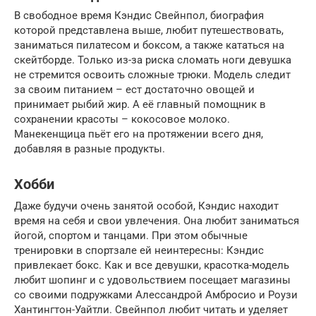
В свободное время Кэндис Свейнпол, биография
которой представлена выше, любит путешествовать,
заниматься пилатесом и боксом, а также кататься на
скейтборде. Только из-за риска сломать ноги девушка
не стремится освоить сложные трюки. Модель следит
за своим питанием – ест достаточно овощей и
принимает рыбий жир. А её главный помощник в
сохранении красоты – кокосовое молоко.
Манекенщица пьёт его на протяжении всего дня,
добавляя в разные продукты.
Хобби
Даже будучи очень занятой особой, Кэндис находит
время на себя и свои увлечения. Она любит заниматься
йогой, спортом и танцами. При этом обычные
тренировки в спортзале ей неинтересны: Кэндис
привлекает бокс. Как и все девушки, красотка-модель
любит шопинг и с удовольствием посещает магазины
со своими подружками Алессандрой Амбросио и Роузи
Хантингтон-Уайтли. Свейнпол любит читать и уделяет