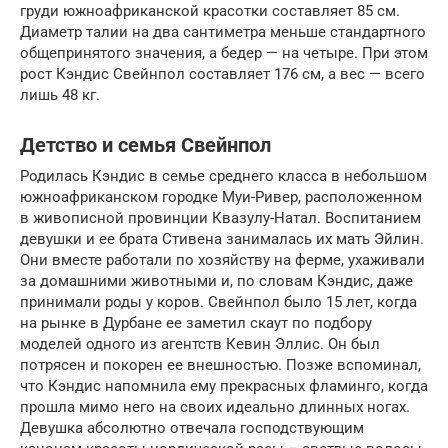
груди южноафриканской красотки составляет 85 см.
Диаметр талии на два сантиметра меньше стандартного
общепринятого значения, а бедер — на четыре. При этом
рост Кэндис Свейнпол составляет 176 см, а вес — всего
лишь 48 кг.
Детство и семья Свейнпол
Родилась Кэндис в семье среднего класса в небольшом
южноафриканском городке Муи-Ривер, расположенном
в живописной провинции Квазулу-Натал. Воспитанием
девушки и ее брата Стивена занималась их мать Эйлин.
Они вместе работали по хозяйству на ферме, ухаживали
за домашними животными и, по словам Кэндис, даже
принимали роды у коров. Свейнпол было 15 лет, когда
на рынке в Дурбане ее заметил скаут по подбору
моделей одного из агентств Кевин Эллис. Он был
потрясен и покорен ее внешностью. Позже вспоминал,
что Кэндис напомнила ему прекрасных фламинго, когда
прошла мимо него на своих идеально длинных ногах.
Девушка абсолютно отвечала господствующим