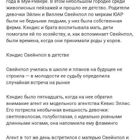
года в Муи-Ривере. В этом небольшом городке среди
живописных пейзажей и прошло ее детство. Родители
девочки Эйлин и Виллем Свейнпол по меркам ЮАР
были не бедными людьми, у них была собственная
ферма. Кэндис и брата воспитывала мать, дети
помогали ей по хозяйству, и, как вспоминает Свейнпол,
были времена, когда они принимали роды у коров.
Кэндис Свейнпол в детстве
Свейнпол училась в школе и планов на будущее не
строила — в молодости ее судьбу определила
случайная встреча на рынке
Кэндис было пятнадцать, когда на нее обратил
внимание агент из модельного агентства Кевис Эллис.
Его потрясла необычная внешность девочки:
светловолосая, голубоглазая, с идеально ровными
длинными ногами, она напомнила ему фламинго
Агент в тот же день встретился с матерью Свейнпол и