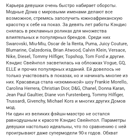
Карьера девушки очень быстро набирает обороты.
Модные Дома с мировыми именами делают все
возможное, стремясь заполучить южноафриканскую
красотку к себе на показ. За девять лет работы Кэндис
снялась в рекламных роликах для множества
влиятельных и популярных брендов. Среди них
Swarovski, Miu-Miu, Oscar de la Renta, Puma, Juicy Couture,
Blumarine, Calzedonia, Brian Atwood, Calvin Klein, Versace,
Nike, Diesel, Tommy Hilfiger, Topshop, Tom Ford и другие.
Кэндис Свейнпол засветилась на обложках Vogue, GQ,
ELLE и прочих популярных изданий. Ей довелось не
только участвовать в показах, но и начинать многие из
них. Красавица стала «изюминкой» шоу Frankie Morello,
Carolina Herrera, Christian Dior, D&G, Chanel, Donna Karan,
Jean Paul Gaultier, Diane von Furstenberg, Tommy Hilfiger,
Trussardi, Givenchy, Michael Kors и многих других Домов
мод.
Ни один из великих фэйшн-маэстро не остался
равнодушным к красоте Кэндис Свейнпол. Параметры
девушки настолько идеальны, что по сравнению с ней
проигрывают даже супермодели 90-х годов. Обхват