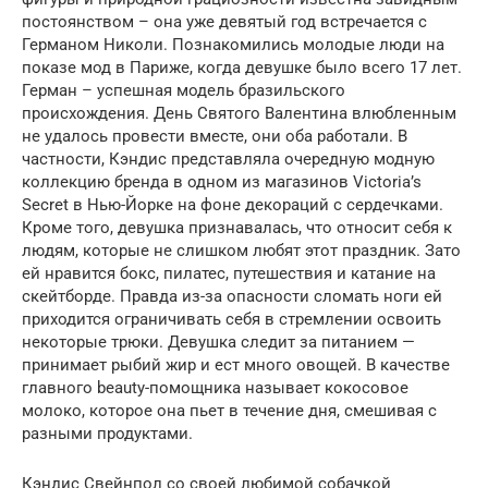
постоянством – она уже девятый год встречается с
Германом Николи. Познакомились молодые люди на
показе мод в Париже, когда девушке было всего 17 лет.
Герман – успешная модель бразильского
происхождения. День Святого Валентина влюбленным
не удалось провести вместе, они оба работали. В
частности, Кэндис представляла очередную модную
коллекцию бренда в одном из магазинов Victoria’s
Secret в Нью-Йорке на фоне декораций с сердечками.
Кроме того, девушка признавалась, что относит себя к
людям, которые не слишком любят этот праздник. Зато
ей нравится бокс, пилатес, путешествия и катание на
скейтборде. Правда из-за опасности сломать ноги ей
приходится ограничивать себя в стремлении освоить
некоторые трюки. Девушка следит за питанием —
принимает рыбий жир и ест много овощей. В качестве
главного beauty-помощника называет кокосовое
молоко, которое она пьет в течение дня, смешивая с
разными продуктами.
Кэндис Свейнпол со своей любимой собачкой