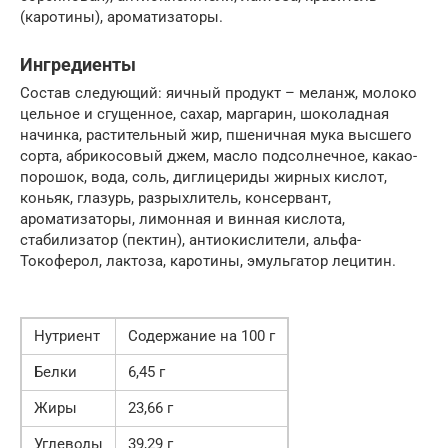
(каротины), ароматизаторы.
Ингредиенты
Состав следующий: яичный продукт – меланж, молоко
цельное и сгущенное, сахар, маргарин, шоколадная
начинка, растительный жир, пшеничная мука высшего
сорта, абрикосовый джем, масло подсолнечное, какао-
порошок, вода, соль, диглицериды жирных кислот,
коньяк, глазурь, разрыхлитель, консервант,
ароматизаторы, лимонная и винная кислота,
стабилизатор (пектин), антиокислители, альфа-
Токоферол, лактоза, каротины, эмульгатор лецитин.
Нутриент
Содержание на 100 г
Белки
6,45 г
Жиры
23,66 г
Углеводы
39,29 г