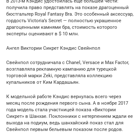
В 2013-м Кэндис удостоилась еще большей чести:
получила право представлять на показе драгоценный
бюстгальтер Royal Fantasy Bra. Это особенный аксессуар,
гордость Victoria’s Secret — полностью украшенное
драгоценными камнями бра, стоимость которого
эксперты оценивают в $ 10 млн.
Ангел Виктории Сикрет Кэндис Свейнпол
Свейнпол сотрудничала с Chanel, Versace и Max Factor,
возглавляла рекламную кампанию для турецкой
торговой марки Zeki, представляла коллекцию
купальников от Ким Кардашьян.
К модельной работе Кэндис вернулась всего через
месяц после рождения первого сына. А в ноябре 2017
года модель стала участницей показа «Виктории
Сикрет» в Шанхае. Поклонники с нетерпением ждали ее
выхода на подиум, ведь шанхайский показ стал для
Свейнпол первым бельевым показом после родов.