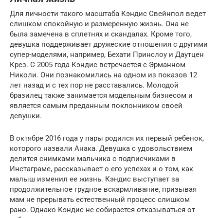
Для личности такого масштаба Кэндис Свейнпол ведет
слишком спокойную и размеренную жизнь. Она не
была замечена в сплетнях и скандалах. Кроме того,
девушка поддерживает дружеские отношения с другими
супер-моделями, например, Бехати Принслоу и Даутцен
Крез. С 2005 года Кэндис встречается с Эрманном
Николи. Они познакомились на одном из показов 12
лет назад и с тех пор не расставались. Молодой
бразилец также занимается модельным бизнесом и
является самым преданным поклонником своей
девушки.
В октябре 2016 года у пары родился их первый ребенок,
которого назвали Анака. Девушка с удовольствием
делится снимками мальчика с подписчиками в
Инстаграме, рассказывает о его успехах и о том, как
малыш изменил ее жизнь. Кэндис выступает за
продолжительное грудное вскармливание, призывая
мам не прерывать естественный процесс слишком
рано. Однако Кэндис не собирается отказываться от