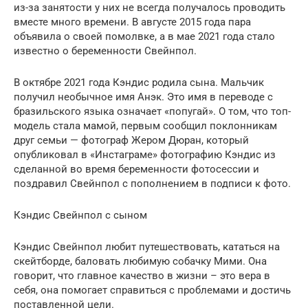
из-за занятости у них не всегда получалось проводить
вместе много времени. В августе 2015 года пара
объявила о своей помолвке, а в мае 2021 года стало
известно о беременности Свейнпол.
В октябре 2021 года Кэндис родила сына. Мальчик
получил необычное имя Анэк. Это имя в переводе с
бразильского языка означает «попугай». О том, что топ-
модель стала мамой, первым сообщил поклонникам
друг семьи — фотограф Жером Дюран, который
опубликовал в «Инстаграме» фотографию Кэндис из
сделанной во время беременности фотосессии и
поздравил Свейнпол с пополнением в подписи к фото.
Кэндис Свейнпол с сыном
Кэндис Свейнпол любит путешествовать, кататься на
скейтборде, баловать любимую собачку Мими. Она
говорит, что главное качество в жизни – это вера в
себя, она помогает справиться с проблемами и достичь
поставленной цели.