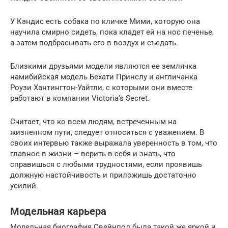
У Кэндис есть собака по кличке Мими, которую она
научила смирно сидеть, пока кладет ей на нос печенье,
а затем подбрасывать его в воздух и съедать.
Близкими друзьями модели являются ее землячка
намибийская модель Бехати Принслу и англичанка
Роузи Хантингтон-Уайтли, с которыми они вместе
работают в компании Victoria’s Secret.
Считает, что ко всем людям, встреченным на
жизненном пути, следует относиться с уважением. В
своих интервью также выражала уверенность в том, что
главное в жизни – верить в себя и знать, что
справишься с любыми трудностями, если проявишь
должную настойчивость и приложишь достаточно
усилий.
Модельная карьера
Модельная биография Свейнпол была такой же яркой и