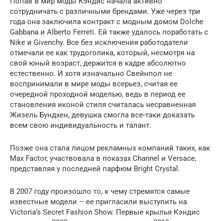
Попав в мир моды Кэндис начала активно
сотрудничать с различными брендами. Уже через три
года она заключила контракт с модным домом Dolche
Gabbana и Alberto Ferreti. Ей также удалось поработать с
Nike и Givenchy. Все без исключения работодатели
отмечали ее как трудоголика, который, несмотря на
свой юный возраст, держится в кадре абсолютно
естественно. И хотя изначально Свейнпол не
воспринимали в мире моды всерьез, считая ее
очередной проходной моделью, ведь в период ее
становления иконой стиля считалась несравненная
Жизель Бундхен, девушка смогла все-таки доказать
всем свою индивидуальность и талант.
Позже она стала лицом рекламных компаний таких, как
Max Factor, участвовала в показах Channel и Versace,
представляя у последней парфюм Bright Crystal.
В 2007 году произошло то, к чему стремятся самые
известные модели – ее пригласили выступить на
Victoria’s Secret Fashion Show. Первые крылья Кэндис