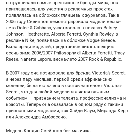
сотрудничали самые престижные бренды мира, она
приглашалась для участия в рекламных проектах,
появлялась на обложках глянцевых журналов. Так в
2006 году Свейнпол демонстрировала модели весна-
лето Dolce & Gabbana, участвовала в показах Betsey
Johnson, Heatherette, Alberta Ferretti, Cynthia Rowley, в
рекламе Nike, появилась на обложке Vogue Greece.
Была среди моделей, представлявших коллекцию
осень-зима 2006/2007 Philosophy di Alberta Ferretti, Tracy
Reese, Nanette Lepore, весна-лето 2007 Rock & Republic.
В 2007 году она позировала для бренда Victoria’s Secret,
а через пару месяцев, первой среди африканских
моделей, была включена в состав «ангелов» Victoria’s
Secret, что для любой модели является важным
событием — признанием таланта, профессионализма и
красоты. Теперь она оказалась в одном ряду с такими
признанными моделями, как Хайди Клум, Миранда Керр
или Александра Амброссио.
Модель Кэндис Свейнпол без макияжа