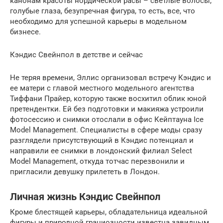
канонам красоты нордической расы – светлые волосы,
голубые глаза, безупречная фигура, то есть, все, что
необходимо для успешной карьеры в модельном
бизнесе.
Кэндис Свейнпол в детстве и сейчас
Не теряя времени, Эллис организовал встречу Кэндис и
ее матери с главой местного модельного агентства
Тиффани Прайер, которую также восхитил облик юной
претендентки. Ей без подготовки и макияжа устроили
фотосессию и снимки отослали в офис Кейптауна Ice
Model Management. Специалисты в сфере моды сразу
разглядели присутствующий в Кэндис потенциал и
направили ее снимки в лондонский филиал Select
Model Management, откуда тотчас перезвонили и
пригласили девушку прилететь в Лондон.
Личная жизнь Кэндис Свейнпол
Кроме блестящей карьеры, обладательница идеальной
фигуры и природной грациозности известна завидным