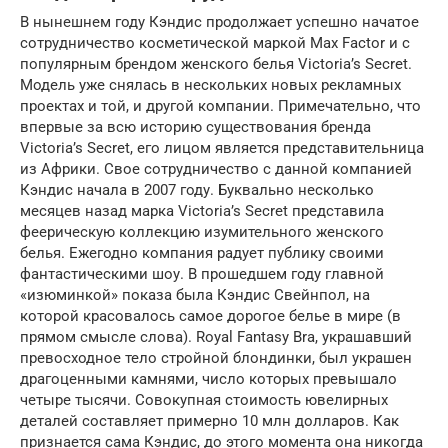
В нынешнем году Кэндис продолжает успешно начатое
сотрудничество косметической маркой Max Factor и с
популярным брендом женского белья Victoria’s Secret.
Модель уже снялась в нескольких новых рекламных
проектах и той, и другой компании. Примечательно, что
впервые за всю историю существования бренда
Victoria’s Secret, его лицом является представительница
из Африки. Свое сотрудничество с данной компанией
Кэндис начала в 2007 году. Буквально несколько
месяцев назад марка Victoria’s Secret представила
феерическую коллекцию изумительного женского
белья. Ежегодно компания радует публику своими
фантастическими шоу. В прошедшем году главной
«изюминкой» показа была Кэндис Свейнпол, на
которой красовалось самое дорогое белье в мире (в
прямом смысле слова). Royal Fantasy Bra, украшавший
превосходное тело стройной блондинки, был украшен
драгоценными камнями, число которых превышало
четыре тысячи. Совокупная стоимость ювелирных
деталей составляет примерно 10 млн долларов. Как
признается сама Кэндис, до этого момента она никогда