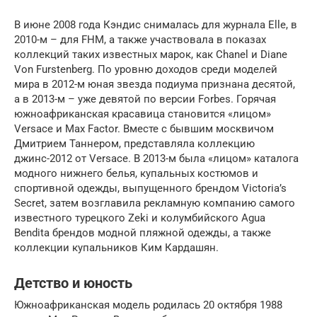
В июне 2008 года Кэндис снималась для журнала Elle, в
2010-м – для FHM, а также участвовала в показах
коллекций таких известных марок, как Chanel и Diane
Von Furstenberg. По уровню доходов среди моделей
мира в 2012-м юная звезда подиума признана десятой,
а в 2013-м – уже девятой по версии Forbes. Горячая
южноафриканская красавица становится «лицом»
Versace и Max Factor. Вместе с бывшим москвичом
Дмитрием Таннером, представляла коллекцию
джинс-2012 от Versace. В 2013-м была «лицом» каталога
модного нижнего белья, купальных костюмов и
спортивной одежды, выпущенного брендом Victoria’s
Secret, затем возглавила рекламную компанию самого
известного турецкого Zeki и колумбийского Agua
Bendita брендов модной пляжной одежды, а также
коллекции купальников Ким Кардашян.
Детство и юность
Южноафриканская модель родилась 20 октября 1988