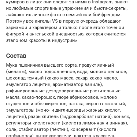
кумиров в лицо: они следят за ними в Instagram, знают
их любимые спортивные упражнения и бьюти-секреты,
лайкают их личные фото с семьей или бойфрендом.
Поэтому все ангелы VS в первую очередь обладают
харизмой и характером и только после этого точеной
фигурой и ангельской внешностью, которая считается
эталоном красоты в индустрии»
Состав
Мука пшеничная высшего сорта, продукт яичный
(меланж), масло подсолнечное, вода, молоко цельное,
шоколад темный (какао-масса, сахар, какао масло,
эмульгатор лецитин, ароматизатор ваниль),
рафинированные дезодорированные растительные
масла, какао-порошок, пюре абрикосовое, молоко
сгущенное и обезжиренное, патока, сироп глюкозный,
эмульгаторы (моно- и диглицериды жирных кислот,
лецитин), разрыхлитель (гидрокарбонат натрия), коньяк,
регуляторы кислотности (кислота лимонная и винная),
соль, стабилизатор (пектин), консервант (кислота
сорбиновая), антиокислители, лактоза, краситель