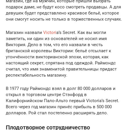
магазин, где на мужчин, которые пришли выбрать
подарок даме, не будут косо смотреть продавцы. А для
девушек будет представлено красивое бельё, которое
они смогут носить не только в торжественных случаях.
Магазин назвали
Vic­to­ri
­a’s Secret. Как вы могли
заметить, ни один из основателей не носил имя
Виктория. Дело в том, что его назвали в честь
британской королевы Виктории: бельё отсылает к
утончённости викторианской эпохи, которая, как
настоящий секрет, спрятана под одеждой. Раймондс
считал, что имя знаменитой правительницы придаст
респектабельность магазину.
В 1977 году Раймондс взял в долг 80 000 долларов и
открыл в торговом центре Стэнфорд в
Калифорнийском Пало-Альто первый Vic­to­ri­a’s Secret.
Всего через год магазин принёс прибыль в 500 000
долларов. Рой стал постепенно расширять дело.
Плодотворное сотрудничество