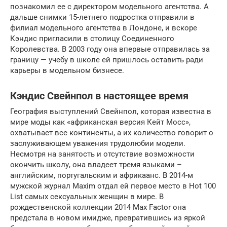
познакомил ее с директором модельного агентства. А
дальше снимки 15-летнего подростка отправили в
филиал модельного агентства в Лондоне, и вскоре
Кэндис пригласили в столицу Соединенного
Королевства. В 2003 году она впервые отправилась за
границу — учебу в школе ей пришлось оставить ради
карьеры в модельном бизнесе.
Кэндис Свейнпол в настоящее время
География выступлений Свейнпол, которая известна в
мире моды как «африканская версия Кейт Мосс»,
охватывает все континенты, а их количество говорит о
заслуживающем уважения трудолюбии модели.
Несмотря на занятость и отсутствие возможности
окончить школу, она владеет тремя языками –
английским, португальским и африкаанс. В 2014-м
мужской журнал Maxim отдал ей первое место в Hot 100
List самых сексуальных женщин в мире. В
рождественской коллекции 2014 Max Factor она
предстала в новом имидже, превратившись из яркой