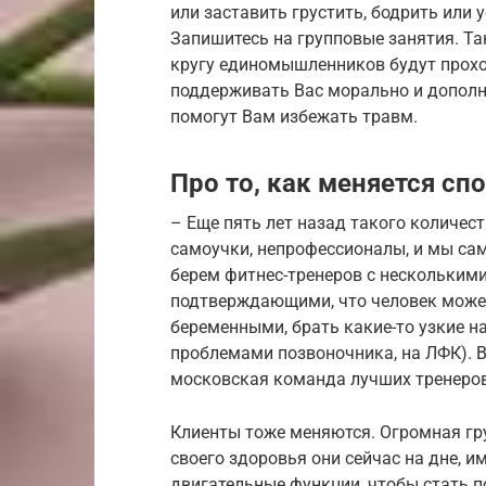
или заставить грустить, бодрить или 
Запишитесь на групповые занятия. Та
кругу единомышленников будут проход
поддерживать Вас морально и дополн
помогут Вам избежать травм.
Про то, как меняется с
– Еще пять лет назад такого количест
самоучки, непрофессионалы, и мы сам
берем фитнес-тренеров с нескольким
подтверждающими, что человек может
беременными, брать какие-то узкие н
проблемами позвоночника, на ЛФК). В
московская команда лучших тренеров
Клиенты тоже меняются. Огромная гру
своего здоровья они сейчас на дне, 
двигательные функции, чтобы стать п