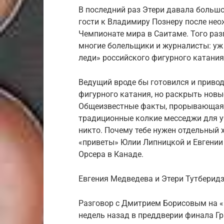
В последний раз Этери давала большо
гости к Владимиру Познеру после не
Чемпионате мира в Саитаме. Того раз
многие болельщики и журналисты: уж
леди» российского фигурного катания
Ведущий вроде бы готовился и приво
фигурного катания, но раскрыть новы
Общеизвестные факты, прорывающаяс
традиционные колкие месседжи для уч
никто. Почему тебе нужен отдельный 
«приветы» Юлии Липницкой и Евгении
Орсера в Канаде.
Евгения Медведева и Этери Тутберид
Разговор с Дмитрием Борисовым на «
недель назад в преддверии финала Гра