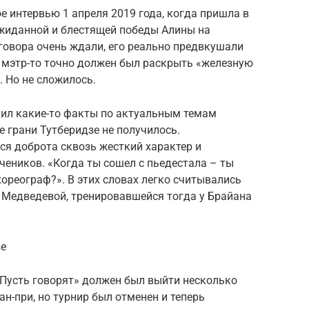
е интервью 1 апреля 2019 года, когда пришла в
ожиданной и блестящей победы Алины на
говора очень ждали, его реально предвкушали
 мэтр-то точно должен был раскрыть «железную
. Но не сложилось.
дил какие-то факты по актуальным темам
е грани Тутберидзе не получилось.
я доброта сквозь жесткий характер и
еников. «Когда ты сошел с пьедестала – ты
хореограф?». В этих словах легко считывались
 Медведевой, тренировавшейся тогда у Брайана
зе
Пусть говорят» должен был выйти несколько
н-при, но турнир был отменен и теперь