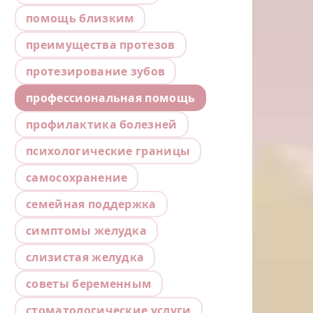
помощь близким
преимущества протезов
протезирование зубов
профессиональная помощь
профилактика болезней
психологические границы
самосохранение
семейная поддержка
симптомы желудка
слизистая желудка
советы беременным
стоматологические услуги