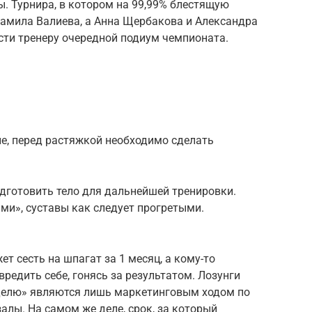
ы. Турнира, в котором на 99,99% блестящую
Камила Валиева, а Анна Щербакова и Александра
ти тренеру очередной подиум чемпионата.
ле, перед растяжкой необходимо сделать
дготовить тело для дальнейшей тренировки.
и», суставы как следует прогретыми.
ет сесть на шпагат за 1 месяц, а кому-то
вредить себе, гонясь за результатом. Лозунги
еделю» являются лишь маркетинговым ходом по
алы. На самом же деле, срок, за который