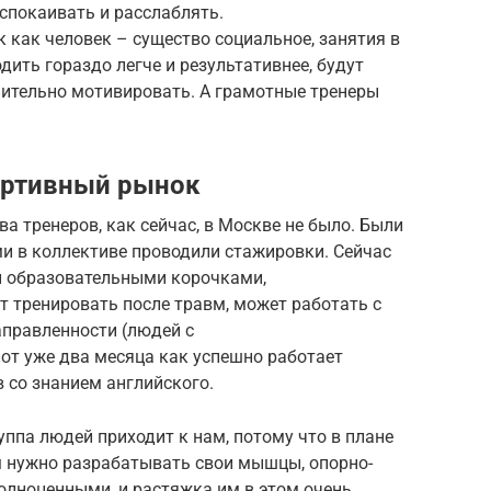
успокаивать и расслаблять.
к как человек – существо социальное, занятия в
ить гораздо легче и результативнее, будут
ительно мотивировать. А грамотные тренеры
портивный рынок
ва тренеров, как сейчас, в Москве не было. Были
и в коллективе проводили стажировки. Сейчас
и образовательными корочками,
 тренировать после травм, может работать с
аправленности (людей с
от уже два месяца как успешно работает
 со знанием английского.
ппа людей приходит к нам, потому что в плане
им нужно разрабатывать свои мышцы, опорно-
олноценными, и растяжка им в этом очень