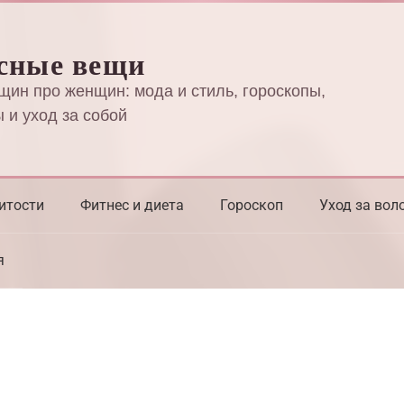
сные вещи
щин про женщин: мода и стиль, гороскопы,
 и уход за собой
итости
Фитнес и диета
Гороскоп
Уход за вол
я