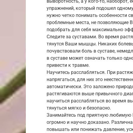
выворотность, а у кого-то, наоборот, 
упражнений, который подошел одному,
нужно четко понимать особенности св
проблемные места, не позволяющие Ва
подобрать для себя максимально эф
Следите за суставами. Во время раст
тянутся Ваши мышцы. Никаких болевы
почувствовали боль в суставе, немед
в суставе может означать только одно
привести к травме.
Научитесь расслабляться. При растя
напрягаться, для них это неестествен
автоматически. Это заложено природ
растягиваются выше привычного диап
научиться расслабляться во время в
тянуться мягко и безопасно.
Занимайтесь под приятную любимую 
огромно и научно доказано. Различна
повышать или понижать давление, уск