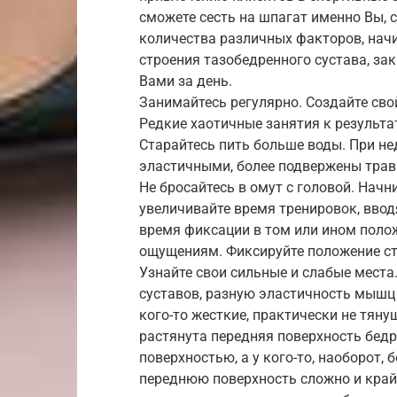
сможете сесть на шпагат именно Вы, 
количества различных факторов, начи
строения тазобедренного сустава, з
Вами за день.
Занимайтесь регулярно. Создайте сво
Редкие хаотичные занятия к результат
Старайтесь пить больше воды. При н
эластичными, более подвержены травм
Не бросайтесь в омут с головой. Начни
увеличивайте время тренировок, вво
время фиксации в том или ином положе
ощущениям. Фиксируйте положение сто
Узнайте свои сильные и слабые места
суставов, разную эластичность мышц (
кого-то жесткие, практически не тянущ
растянута передняя поверхность бедр
поверхностью, а у кого-то, наоборот, 
переднюю поверхность сложно и крайн