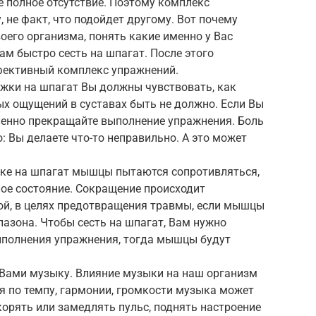
ее полное отсутствие. Поэтому комплекс
 не факт, что подойдет другому. Вот почему
оего организма, понять какие именно у Вас
м быстро сесть на шпагат. После этого
фективный комплекс упражнений.
яжки на шпагат Вы должны чувствовать, как
х ощущений в суставах быть не должно. Если Вы
ленно прекращайте выполнение упражнения. Боль
: Вы делаете что-то неправильно. А это может
жке на шпагат мышцы пытаются сопротивляться,
ное состояние. Сокращение происходит
ой, в целях предотвращения травмы, если мышцы
азона. Чтобы сесть на шпагат, Вам нужно
ыполнения упражнения, тогда мышцы будут
Вами музыку. Влияние музыки на наш организм
я по темпу, гармонии, громкости музыка может
орять или замедлять пульс, поднять настроение