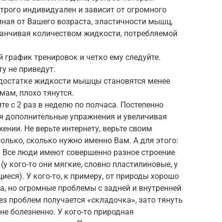
строго индивидуален и зависит от огромного
ная от Вашего возраста, эластичности мышц,
аканчивая количеством жидкости, потребляемой
й график тренировок и четко ему следуйте.
у не приведут.
едостатке жидкости мышцы становятся менее
ам, плохо тянутся.
те с 2 раз в неделю по полчаса. Постепенно
дя дополнительные упражнения и увеличивая
нии. Не верьте интернету, верьте своим
лько, сколько нужно именно Вам. А для этого:
. Все люди имеют совершенно разное строение
у кого-то они мягкие, словно пластилиновые, у
иеся). У кого-то, к примеру, от природы хорошо
а, но огромные проблемы с задней и внутренней
без проблем получается «складочка», зато тянуть
е болезненно. У кого-то природная