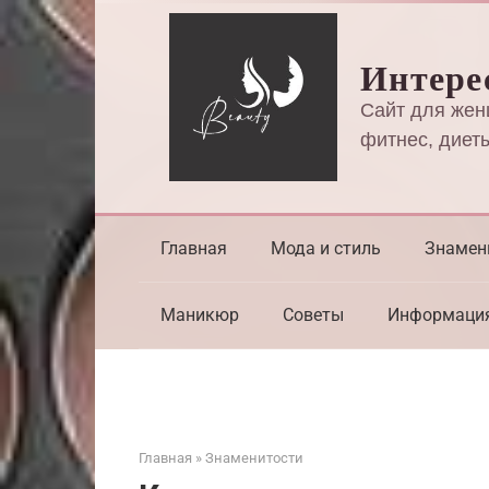
Перейти
к
Интере
контенту
Сайт для жен
фитнес, диеты
Главная
Мода и стиль
Знамен
Маникюр
Советы
Информаци
Главная
»
Знаменитости