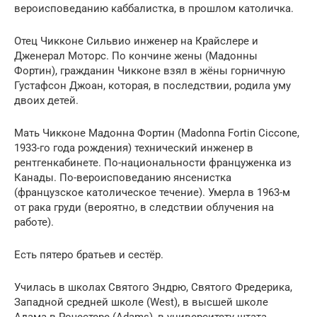
вероисповеданию каббалистка, в прошлом католичка.
Отец Чикконе Сильвио инженер на Крайслере и
Дженерал Моторс. По кончине жены (Мадонны
Фортин), гражданин Чикконе взял в жёны горничную
Густафсон Джоан, которая, в последствии, родила уму
двоих детей.
Мать Чикконе Мадонна Фортин (Madonna Fortin Ciccone,
1933-го года рождения) технический инженер в
рентгенкабинете. По-национальности француженка из
Канады. По-вероисповеданию янсенистка
(французское католическое течение). Умерла в 1963-м
от рака груди (вероятно, в следствии облучения на
работе).
Есть пятеро братьев и сестёр.
Училась в школах Святого Эндрю, Святого Фредерика,
Западной средней школе (West), в высшей школе
Адама в Рочестере (Adams), в университету штата