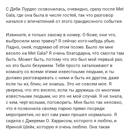
С Деби Лурдес созвонилась, очевидно, сразу после Met
Gala, где она была в числе гостей, так что разговор
начался с впечатлений от этого грандиозного события.
Извините, я только захожу в номер. О боже, они что,
выбросили мою травку? Я сейчас кого-нибудь убью.
Ладно, окей, подумаю об этом позже. Было ли мне
весело на Met Gala? Я очень благодарна, что смогла там
быть. Может быть, потому что это был мой первый раз,
но это было безумием. Тебя просто заталкивают в
комнату со всеми этими известными людьми, и ты
должен разговаривать с ними и быть их другом, даже
если ты их, блин, не знаешь. Это не совсем мое. Я
уверена, что это весело, если ты дружишь со многими
известными людьми, но это не мой случай. Я не знала,
с кем, черт возьми, поговорить. Мне было так неловко,
что я позвонила своему парню прямо посреди
мероприятия, но вот сам ужин прошел нормально. Я
сидела с Джереми О. Харрисом, которого я люблю, и
Ириной Шейк, которую я очень люблю. Она такая