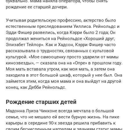
буквально. Мама наняла оператора, чтобы снять
рождение ее старшей дочери.
Учитывая родительскую профессию, актерство было
естественным преследованием Уиллиса. Рейнольдс и
Эдди Фишер развелись, когда Кэрри было 2 года; Он
продолжал жениться на Рейнольдсе «Хороший друг,
Элизабет Тейлор». Как и Хадсон, Кэрри Фишер часто
рассказывала о трудностях, связанных с культовой
культурой. «Мое самооценку просто ударили от мамы
кинозвезды», — сказала она на «Опре» в прошлом году.
Моя мать вставала утром, как моя мать, а затем она
заходила в этот большой шкаф, который у нее был. Она
займется этим, когда моя мама и она выйдут на другой
конец, как Дебби Рейнольдс.
Рождение старших детей
Мадонна Луиза Чикконе всегда мечтала о большой
семье, что не мешало ей вести бурную жизнь. На пике
карьеры в середине 90-х звезда решила прибавить к
своим бесчисленным наградам и званиям статус мамы.