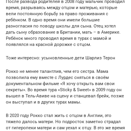
После развода родителей в 2008 году мальчик проводил
время, разрываясь между отцом и матерью, которые
вели постоянную борьбу за право проживания с
ребёнком. В одно время они имели большие
разногласия по поводу школы для сына. Отец хотел
дать сыну образование в Британии, мать – в Америке.
Ребёнок много проводил время в турах с мамой и
появлялся на красной дорожке с отцом.
Тоже интересно: усыновленные дети Шарлиз Терон
Рокко не менее талантлив, чем его сестра. Мама
позволила ему вместе с Лурдес сняться в своём
документальном фильме «Я хочу открыть вам свои
секреты». Во время тура «Sticky & Sweet» в 2009 году он
вышел в Тель-Авиве на сцену и станцевал брейк, позже
он выступал и в других турах мамы.
В 2020 году Рокко стал жить с отцом в Англии, это
тяжело далось матери. Но подросток заметно страдал
от гиперопеки матери и сам уехал к отцу. В это же время