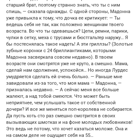
старший брат, поэтому странно знать, что ты с ним
спишь, — сказала однажды. С одной стороны, Мадонна
уже привыкла к тому, что дочка ее критикует: — Ты
ведешь себя не так, как положено женщинам твоего
возраста. Во что ты одеваешься? Цепи, ремни, парики,
чулки в сетку, меха с трусами и бюстгальтер наружу… Я
бы постеснялась такое надеть! А эти гриллзы? (Золотые
зубные коронки с 24 бриллиантиками, которыми
Мадонна засверкала совсем недавно). В твоем
возрасте они смотрятся уже не круто, а смешно. Мама,
сделай нам одолжение, успокойся… Но иногда Лурдес
умудряется сделать ей очень больно. — Раньше мне
завидовали из-за того, что моя мама — Мадонна, —
призналась недавно. — А сейчас меня все больше
жалеют, а над тобой смеются. Что может быть
неприятнее, чем услышать такое от собственной
дочери? И все же меняться поп-королева не собирается.
Да пусть хоть сто раз смешно смотрится в своих
вызывающих шмотках и на фоне молодых любовников!
Это ведь не потому, что хочет казаться моложе. Она и
на самом деле не ощущает себя на 55…