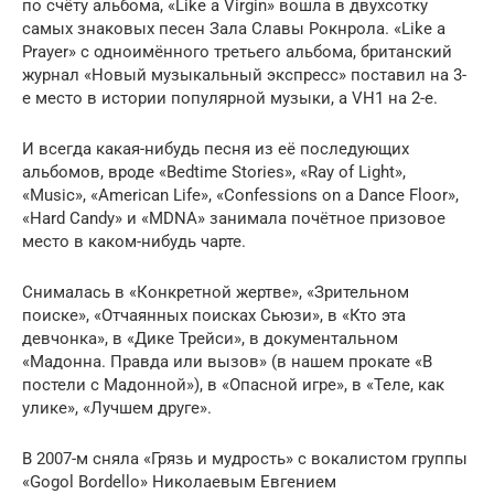
по счёту альбома, «Like a Virgin» вошла в двухсотку
самых знаковых песен Зала Славы Рокнрола. «Like a
Prayer» с одноимённого третьего альбома, британский
журнал «Новый музыкальный экспресс» поставил на 3-
е место в истории популярной музыки, а VH1 на 2-е.
И всегда какая-нибудь песня из её последующих
альбомов, вроде «Bedtime Stories», «Ray of Light»,
«Music», «American Life», «Confessions on a Dance Floor»,
«Hard Candy» и «MDNA» занимала почётное призовое
место в каком-нибудь чарте.
Снималась в «Конкретной жертве», «Зрительном
поиске», «Отчаянных поисках Сьюзи», в «Кто эта
девчонка», в «Дике Трейси», в документальном
«Мадонна. Правда или вызов» (в нашем прокате «В
постели с Мадонной»), в «Опасной игре», в «Теле, как
улике», «Лучшем друге».
В 2007-м сняла «Грязь и мудрость» с вокалистом группы
«Gogol Bordello» Николаевым Евгением