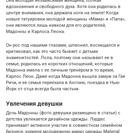
Она молодая независимая женщина, полная
вдохновения и свободного духа. Хотя она родилась в
центре внимания, она держала ноги на земле! Когда
новые татуировки молодой женщины «Мама» и «Папа»,
они являются лишь кивком для его родителей,
Мадонны и Карлоса Леона.
Он рос под нашими глазами, шпионил, восхищался и
критиковал, как это часто бывает с детьми
знаменитостей. Лола, поэтому они называют ее в
семье, родилась из коротких отношений, которые
Мадонна имела с ее личным тренером в то время,
Карлос Леон. Даже когда Мадонна вышла замуж за Гая
Ричи, и ее семья переехала в Англию, поездка в Нью-
Йорк от отца всегда была частым.
Увлечения девушки
Дочь Мадонны (фото девушки размещено в статье) с
детства увлекается дизайном одежды. Лурдес
принимает активное участие в совместном семейном
бизнесе, курируя молодежную марку одежды Material