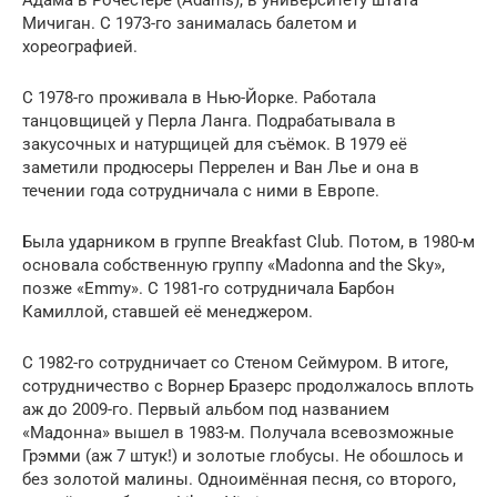
Мичиган. С 1973-го занималась балетом и
хореографией.
С 1978-го проживала в Нью-Йорке. Работала
танцовщицей у Перла Ланга. Подрабатывала в
закусочных и натурщицей для съёмок. В 1979 её
заметили продюсеры Перрелен и Ван Лье и она в
течении года сотрудничала с ними в Европе.
Была ударником в группе Breakfast Club. Потом, в 1980-м
основала собственную группу «Madonna and the Sky»,
позже «Emmy». C 1981-го сотрудничала Барбон
Камиллой, ставшей её менеджером.
С 1982-го сотрудничает со Стеном Сеймуром. В итоге,
сотрудничество с Ворнер Бразерс продолжалось вплоть
аж до 2009-го. Первый альбом под названием
«Мадонна» вышел в 1983-м. Получала всевозможные
Грэмми (аж 7 штук!) и золотые глобусы. Не обошлось и
без золотой малины. Одноимённая песня, со второго,