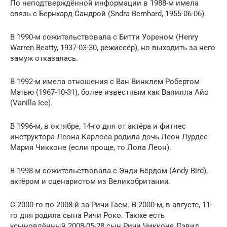
По неподтверждённой информации в 1988-м имела
связь с Бернхард Сандрой (Sndra Bernhard, 1955-06-06).
В 1990-м сожительствовала с Битти Уореном (Henry
Warren Beatty, 1937-03-30, режиссёр), но выходить за него
замуж отказалась.
В 1992-м имела отношения с Ван Винклем Робертом
Мэтью (1967-10-31), более известным как Ванилла Айс
(Vanilla Ice).
В 1996-м, в октябре, 14-го дня от актёра и фитнес
инструктора Леона Карлоса родила дочь Леон Лурдес
Мария Чикконе (если проще, то Лола Леон).
В 1998-м сожительствовала с Энди Бёрдом (Andy Bird),
актёром и сценаристом из Великобритании.
С 2000-го по 2008-й за Ричи Гаем. В 2000-м, в августе, 11-
го дня родила сына Ричи Роко. Также есть
усыновлённый 2008-05-28 сын Ричи Чикконе Дэвид