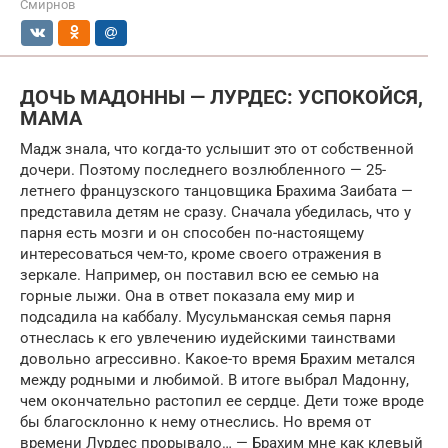
Смирнов
ДОЧЬ МАДОННЫ — ЛУРДЕС: УСПОКОЙСЯ,
МАМА
Мадж знала, что когда-то услышит это от собственной
дочери. Поэтому последнего возлюбленного — 25-
летнего французского танцовщика Брахима Заибата —
представила детям не сразу. Сначала убедилась, что у
парня есть мозги и он способен по-настоящему
интересоваться чем-то, кроме своего отражения в
зеркале. Например, он поставил всю ее семью на
горные лыжи. Она в ответ показала ему мир и
подсадила на каббалу. Мусульманская семья парня
отнеслась к его увлечению иудейскими таинствами
довольно агрессивно. Какое-то время Брахим метался
между родными и любимой. В итоге выбрал Мадонну,
чем окончательно растопил ее сердце. Дети тоже вроде
бы благосклонно к нему отнеслись. Но время от
времени Лурдес прорывало… — Брахим мне как клевый