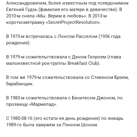
Александровичем, более известным под псевдонимом
Евгений Гудзь (фамилия его матери в девичестве). В
2010-м сняла «Мы. Верим в любовь». В 2013-м
короткометражку «SecretProjectRevolution».
В 1973-м встречалась с Лонгом Расселом (1956 года
рождения).
В 1979-м сожительствовала с Дэном Гилроем (глава
малоизвестной рок-группы Breakfast Club).
В том же 1979-м сожительствовала со Стивеном Брэем,
барабанщик.
В 1983-м сожительствовала с Бенитесом Джоном, по
прозвищу «Мармелад».
С 1985-08-16 (это кстати ея день рождения) по январь
1989-го была замужем за Пэнном Шоном.