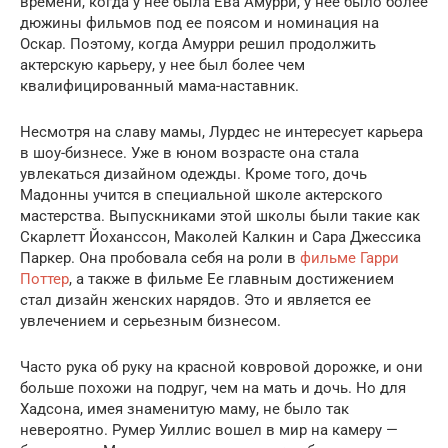
времени, когда у нее была Ева Амурри, у нее было более
дюжины фильмов под ее поясом и номинация на
Оскар. Поэтому, когда Амурри решил продолжить
актерскую карьеру, у нее был более чем
квалифицированный мама-наставник.
Несмотря на славу мамы, Лурдес не интересует карьера
в шоу-бизнесе. Уже в юном возрасте она стала
увлекаться дизайном одежды. Кроме того, дочь
Мадонны учится в специальной школе актерского
мастерства. Выпускниками этой школы были такие как
Скарлетт Йоханссон, Маколей Калкин и Сара Джессика
Паркер. Она пробовала себя на роли в
фильме Гарри
Поттер
, а также в фильме Ее главным достижением
стал дизайн женских нарядов. Это и является ее
увлечением и серьезным бизнесом.
Часто рука об руку на красной ковровой дорожке, и они
больше похожи на подруг, чем на мать и дочь. Но для
Хадсона, имея знаменитую маму, не было так
невероятно. Румер Уиллис вошел в мир на камеру —