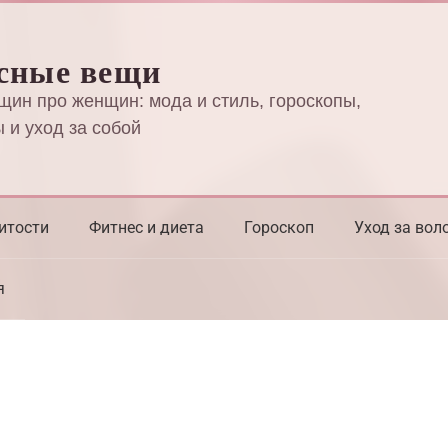
сные вещи
щин про женщин: мода и стиль, гороскопы,
 и уход за собой
итости
Фитнес и диета
Гороскоп
Уход за вол
я