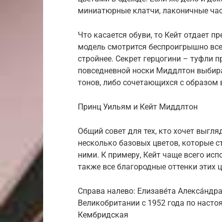
миниатюрные клатчи, лаконичные час
Что касается обуви, то Кейт отдает п
модель смотрится беспроигрышно всег
стройнее. Секрет герцогини – туфли п
повседневной носки Миддлтон выбира
тонов, либо сочетающихся с образом 
Принц Уильям и Кейт Миддлтон
Общий совет для тех, кто хочет выгля
несколько базовых цветов, которые с
ними. К примеру, Кейт чаще всего исп
также все благородные оттенки этих ц
Справа налево: Елизаве́та Алекса́ндр
Великобритании с 1952 года по насто
Кембридская