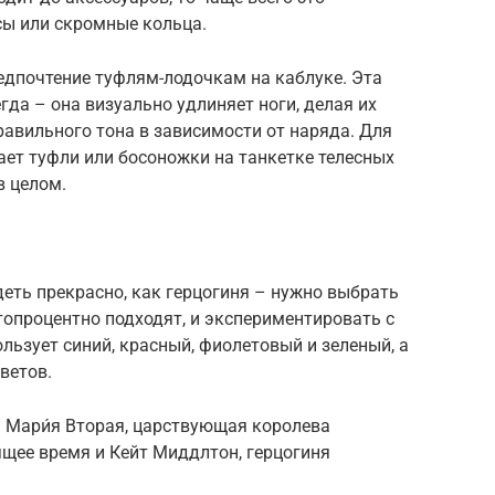
ы или скромные кольца.
редпочтение туфлям-лодочкам на каблуке. Эта
да – она визуально удлиняет ноги, делая их
равильного тона в зависимости от наряда. Для
ет туфли или босоножки на танкетке телесных
в целом.
деть прекрасно, как герцогиня – нужно выбрать
топроцентно подходят, и экспериментировать с
ользует синий, красный, фиолетовый и зеленый, а
ветов.
а Мари́я Вторая, царствующая королева
ящее время и Кейт Миддлтон, герцогиня