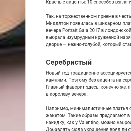
Красные акценты: 10 способов взглян
Так, на торжественном приеме в чест
Миддлтон появилась в шикарном плат
вечера Portrait Gala 2017 в лондонск
выбрала изумрудный кружевной наряд
дворце — нежно-голубой, который ст
Серебристый
Новый год традиционно ассоциируетс
камнями. Поэтому без акцента на сер
Главный фаворит здесь, конечно же, 
в королеву вечера.
Например, минималистичные платья 
жакетом. Такие образы предлагают в Mi
накидку, как у Valentino, можно набро
Добавлять сюда украшения вряд ли ст