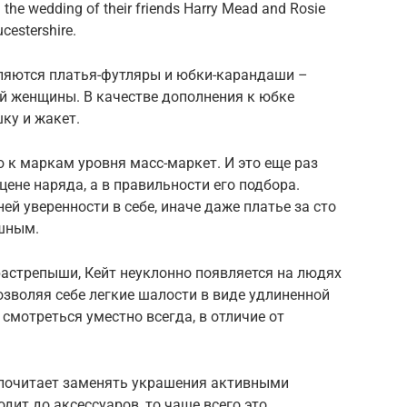
 the wedding of their friends Harry Mead and Rosie
ucestershire.
вляются платья-футляры и юбки-карандаши –
 женщины. В качестве дополнения к юбке
ку и жакет.
 к маркам уровня масс-маркет. И это еще раз
цене наряда, а в правильности его подбора.
ней уверенности в себе, иначе даже платье за сто
шным.
-растрепыши, Кейт неуклонно появляется на людях
озволяя себе легкие шалости в виде удлиненной
 смотреться уместно всегда, в отличие от
дпочитает заменять украшения активными
одит до аксессуаров, то чаще всего это