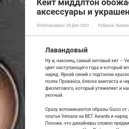
Кейт миддлтон обожа
аксессуары и украшен
Опубликовано:
23 Дек 2021
Рубрика:
Знаме
Лавандовый
Ну и, наконец, самый хитовый хит – Ve
цвет наступающего года и который в
наряд. Яркий синий с подтоном красн
полях Прованса, блеске аметиста и че
фиолетового, который утяжеляет и на
уютный.
Сразу вспоминаются образы Gucci от 
платье Versace на BET Awards и наряд
Похоже, что дизайнеры словно предви