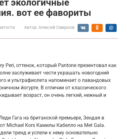
ет экологичные
ия. вот ее фавориты
нитости
Автор:
Алексей Смирнов
ry Peri, оттенок, который Pantone презентовал как
полне заслуживает чести украшать новогодний
ого и ультрафиолета напоминает о лавандовых
рничном йогурте. В отличии от классического
кидывает возраст, он очень легкий, нежный и
Леди Гага на британской премьере, Зендая в
 от Michael Kors Камилы Кабелло на Met Gala.
дели тренд и успели к нему основательно