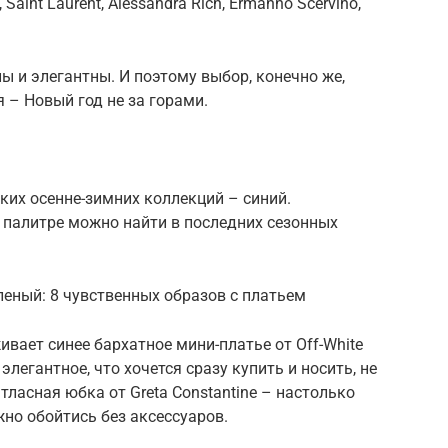
 Saint Laurent, Alessandra Rich, Ermanno Scervino,
ы и элегантны. И поэтому выбор, конечно же,
 – Новый год не за горами.
ких осенне-зимних коллекций – синий.
 палитре можно найти в последних сезонных
леный: 8 чувственных образов с платьем
вает синее бархатное мини-платье от Off-White
легантное, что хочется сразу купить и носить, не
ласная юбка от Greta Constantine – настолько
жно обойтись без аксессуаров.