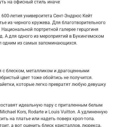
уть на офисный стиль иначе
ь 600-летия университета Сент-Эндрюс Кейт
ье из черного кружева. Для благотворительного
ой Национальной портретной галерее герцогиня
. А для одного из мероприятий в Букингемском
ал одним из самых запоминающихся.
я с блеском, металликом и драгоценными
ебристый цвет тоже обойтись не получится.
пайетки, которые легко превратят любую девушку
составят идеальную пару с приталенным белым
chael Kors, Rodarte и Louis Vuitton. А удлиненную
сить на платье или надеть поверх кроп-топа.
оит, а вот оценить блеск кристаллов, люрекса,