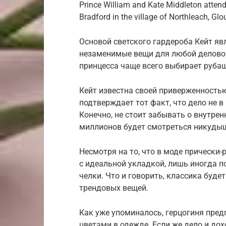
Prince William and Kate Middleton attend
Bradford in the village of Northleach, Glo
Основой светского гардероба Кейт я
незаменимые вещи для любой деловой
принцесса чаще всего выбирает рубаш
Кейт известна своей приверженностью
подтверждает тот факт, что дело не в 
Конечно, не стоит забывать о внутрен
миллионов будет смотреться никуды
Несмотря на то, что в моде прически
с идеальной укладкой, лишь иногда п
челки. Что и говорить, классика будет
трендовых вещей.
Как уже упоминалось, герцогиня пре
цветами в одежде. Если же дело и дох