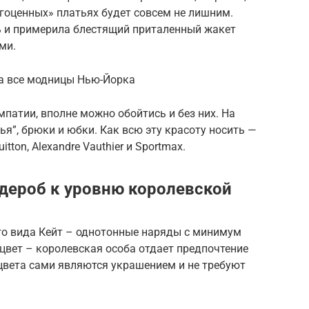
агоценных» платьях будет совсем не лишним.
сь и примерила блестящий приталенный жакет
ми.
ума все модницы Нью-Йорка
мпатии, вполне можно обойтись и без них. На
я”, брюки и юбки. Как всю эту красоту носить —
itton, Alexandre Vauthier и Sportmax.
рдероб к уровню королевской
го вида Кейт – однотонные наряды с минимум
 цвет – королевская особа отдает предпочтение
цвета сами являются украшением и не требуют