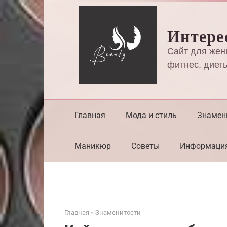
Перейти
к
Интере
контенту
Сайт для жен
фитнес, диеты
Главная
Мода и стиль
Знамен
Маникюр
Советы
Информаци
Главная
»
Знаменитости