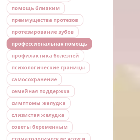
помощь близким
преимущества протезов
протезирование зубов
профессиональная помощь
профилактика болезней
психологические границы
самосохранение
семейная поддержка
симптомы желудка
слизистая желудка
советы беременным
стоматологические услуги