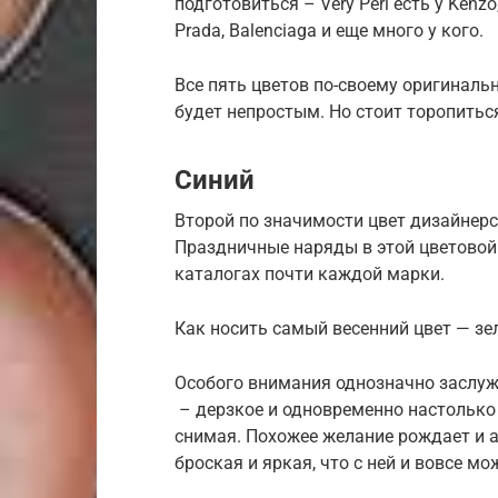
подготовиться – Very Peri есть у Kenzo,
Prada, Balenciaga и еще много у кого.
Все пять цветов по-своему оригинальн
будет непростым. Но стоит торопиться
Синий
Второй по значимости цвет дизайнерс
Праздничные наряды в этой цветовой
каталогах почти каждой марки.
Как носить самый весенний цвет — зе
Особого внимания однозначно заслужи
– дерзкое и одновременно настолько э
снимая. Похожее желание рождает и ат
броская и яркая, что с ней и вовсе мо