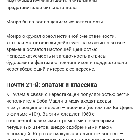
внутренняя беззащитность притягивали
представителей сильного пола.
Монро была воплощением женственности
Монро окружал ореол истинной женственности,
которая магнетически действует на мужчин и во все
времена остается настоящей ценностью.
Непредсказуемость и загадочность актрисы
будоражили фантазию поклонников и поддерживали
неослабевающий интерес к ее персоне.
Почти 21-й: эпатаж и классика
К 1970-м в связи с нарастающей популярностью регги-
исполнителя Боба Марли в моду входят дреды
и их упрощённая версия — косички (вспомним Бо Дерек
в фильме «10»). За этим следуют 1980-е
с их невообразимыми огромными шевелюрами
петушиных цветов, щедро сдобренными лаком
и помадой. Короткая макушка и длинные волосы —