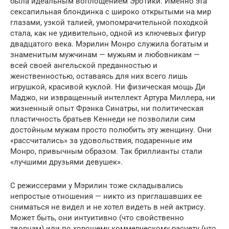
была идеальным воплощением Эротики. Именно эта
сексапильная блондинка с широко открытыми на мир
глазами, узкой талией, умопомрачительной походкой
стала, как не удивительно, одной из ключевых фигур
двадцатого века. Мэрилин Монро служила богатым и
знаменитым мужчинам — мужьям и любовникам —
всей своей ангельской преданностью и
женственностью, оставаясь для них всего лишь
игрушкой, красивой куклой. Ни физическая мощь Ди
Маджо, ни извращенный интеллект Артура Миллера, ни
жизненный опыт Фрэнка Синатры, ни политическая
пластичность братьев Кеннеди не позволили сим
достойным мужам просто полюбить эту женщину. Они
«рассчитались» за удовольствия, подаренные им
Монро, привычным образом. Так бриллианты стали
«лучшими друзьями девушек».
С режиссерами у Мэрилин тоже складывались
непростые отношения — никто из приглашавших ее
сниматься не видел и не хотел видеть в ней актрису.
Может быть, они интуитивно (что свойственно
творцам) или по хорошему коммерческому расчету (что