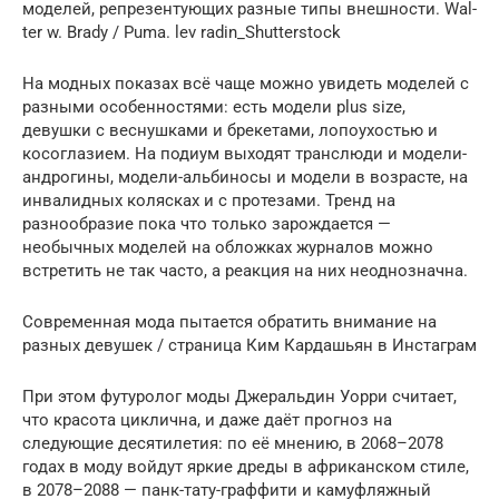
моделей, репрезентующих разные типы внешности. Wal­
ter w. Brady / Puma. lev radin_Shutterstock
На модных показах всё чаще можно увидеть моделей с
разными особенностями: есть модели plus size,
девушки с веснушками и брекетами, лопоухостью и
косоглазием. На подиум выходят транслюди и модели-
андрогины, модели-альбиносы и модели в возрасте, на
инвалидных колясках и с протезами. Тренд на
разнообразие пока что только зарождается —
необычных моделей на обложках журналов можно
встретить не так часто, а реакция на них неоднозначна.
Современная мода пытается обратить внимание на
разных девушек / страница Ким Кардашьян в Инстаграм
При этом футуролог моды Джеральдин Уорри считает,
что красота циклична, и даже даёт прогноз на
следующие десятилетия: по её мнению, в 2068–2078
годах в моду войдут яркие дреды в африканском стиле,
в 2078–2088 — панк-тату-граффити и камуфляжный