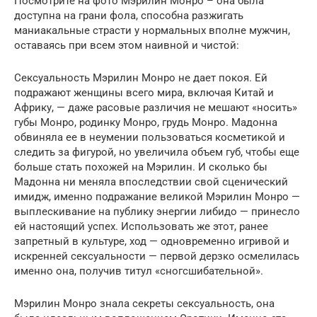
Посмотрите на фото Мэрилин Монро – она была
доступна на грани фола, способна разжигать
маниакальные страсти у нормальных вполне мужчин,
оставаясь при всем этом наивной и чистой:
Сексуальность Мэрилин Монро не дает покоя. Ей
подражают женщины всего мира, включая Китай и
Африку, — даже расовые различия не мешают «носить»
губы Монро, родинку Монро, грудь Монро. Мадонна
обвиняла ее в неумении пользоваться косметикой и
следить за фигурой, но увеличила объем губ, чтобы еще
больше стать похожей на Мэрилин. И сколько бы
Мадонна ни меняла впоследствии свой сценический
имидж, именно подражание великой Мэрилин Монро —
выплескивание на публику энергии либидо — принесло
ей настоящий успех. Использовать же этот, ранее
запретный в культуре, ход — одновременно игривой и
искренней сексуальности — первой дерзко осмелилась
именно она, получив титул «сногсшибательной».
Мэрилин Монро знала секреты сексуальность, она