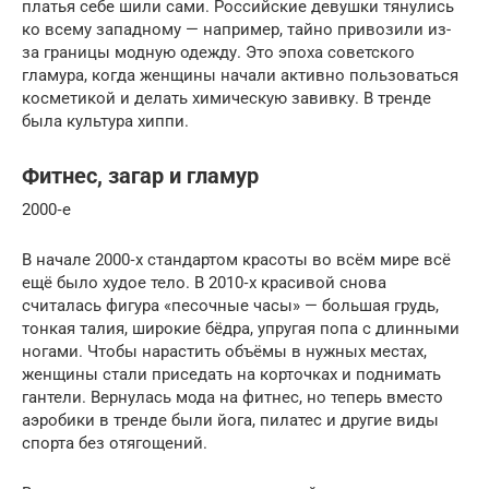
платья себе шили сами. Российские девушки тянулись
ко всему западному — например, тайно привозили из-
за границы модную одежду. Это эпоха советского
гламура, когда женщины начали активно пользоваться
косметикой и делать химическую завивку. В тренде
была культура хиппи.
Фитнес, загар и гламур
2000‑е
В начале 2000‑х стандартом красоты во всём мире всё
ещё было худое тело. В 2010‑х красивой снова
считалась фигура «песочные часы» — большая грудь,
тонкая талия, широкие бёдра, упругая попа с длинными
ногами. Чтобы нарастить объёмы в нужных местах,
женщины стали приседать на корточках и поднимать
гантели. Вернулась мода на фитнес, но теперь вместо
аэробики в тренде были йога, пилатес и другие виды
спорта без отягощений.