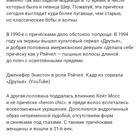
именно так выглядели модницы в то время, в числе
которых была и певица Шер. Пожалуй, эта причёска
сегодня выглядит куда более пугающе, чем старые,
но классические бобы и волны.
В 1990-е с причёсками дело обстояло попроще. В 1994
году на экраны вышел культовый сериал «Друзья»,
и добрая половина американских девушек сделала себе
причёску как у Рэйчел — пышные волосы длиной
до плеч с осветлёнными прядями.
Дженифер Энистон в роли Рэйчел. Кадр из сериала
«Друзья». (YouTube)
А другая половина поддалась влиянию Кейт Мосс
и её причёске «heroin chic»: в пряди волос вплетались
всевозможные украшения. Дополнялся андрогинный
образ непременной худобой, отсутствием форм
и синяками под глазами. С такими причёсками
женщины и вошли в 21-й век.