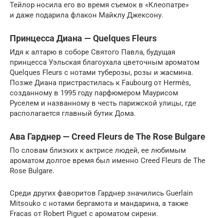
Тейлор носила его во время съемок в «Клеопатре»
и даже подарила флакон Майклу Джексону.
Принцесса Диана — Quelques Fleurs
Идя к алтарю в соборе Святого Павла, будущая
принцесса Уэльская благоухала цветочным ароматом
Quelques Fleurs с нотами туберозы, розы и жасмина.
Позже Диана пристрастилась к Faubourg от Hermès,
созданному в 1995 году парфюмером Маурисом
Руселем и названному в честь парижской улицы, где
располагается главный бутик Дома.
Ава Гарднер — Creed Fleurs de The Rose Bulgare
По словам близких к актрисе людей, ее любимым
ароматом долгое время был именно Creed Fleurs de The
Rose Bulgare.
Среди других фаворитов Гарднер значились Guerlain
Mitsouko с нотами бергамота и мандарина, а также
Fracas от Robert Piguet с ароматом сирени.