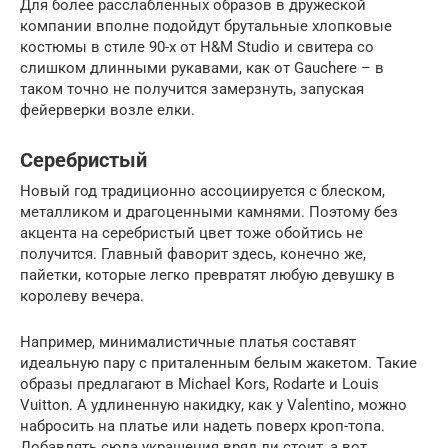
Для более расслабленных образов в дружеской
компании вполне подойдут брутальные хлопковые
костюмы в стиле 90-х от H&M Studio и свитера со
слишком длинными рукавами, как от Gauchere – в
таком точно не получится замерзнуть, запуская
фейерверки возле елки.
Серебристый
Новый год традиционно ассоциируется с блеском,
металликом и драгоценными камнями. Поэтому без
акцента на серебристый цвет тоже обойтись не
получится. Главный фаворит здесь, конечно же,
пайетки, которые легко превратят любую девушку в
королеву вечера.
Например, минималистичные платья составят
идеальную пару с приталенным белым жакетом. Такие
образы предлагают в Michael Kors, Rodarte и Louis
Vuitton. А удлиненную накидку, как у Valentino, можно
набросить на платье или надеть поверх кроп-топа.
Добавлять сюда украшения вряд ли стоит, а вот