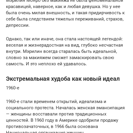
Мэрилин Монро без макияжа не была феноменальной
красавицей, наверное, как и любая девушка. Но у нее
была очень милая внешность, и такая придирчивость к
себе была следствием тяжелых переживаний, страхов,
депрессии.
Однако, так или иначе, она стала настоящей легендой:
веселая и жизнерадостная на вид, глубоко несчастная
внутри. Мэрилин всегда старалась быть идеальной,
словно за макияжем сможет замаскировать свою
самость. И это неплохо ей удавалось.
Экстремальная худоба как новый идеал
1960‑е
1960‑е стали временем открытий, идеализма и
социального протеста. Началась женская эмансипация
— женщины восставали против традиционных
ценностей. В 1960 году в Америке одобрили продажу
противозачаточных, в 1966 была основана
Национальная организация женщин.