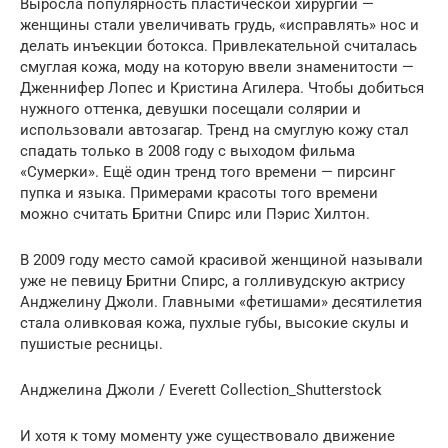
Выросла популярность пластической хирургии —
женщины стали увеличивать грудь, «исправлять» нос и
делать инъекции ботокса. Привлекательной считалась
смуглая кожа, моду на которую ввели знаменитости —
Дженнифер Лопес и Кристина Агилера. Чтобы добиться
нужного оттенка, девушки посещали солярии и
использовали автозагар. Тренд на смуглую кожу стал
спадать только в 2008 году с выходом фильма
«Сумерки». Ещё один тренд того времени — пирсинг
пупка и языка. Примерами красоты того времени
можно считать Бритни Спирс или Пэрис Хилтон.
В 2009 году место самой красивой женщиной называли
уже не певицу Бритни Спирс, а голливудскую актрису
Анджелину Джоли. Главными «фетишами» десятилетия
стала оливковая кожа, пухлые губы, высокие скулы и
пушистые ресницы.
Анджелина Джоли / Everett Collection_Shutterstock
И хотя к тому моменту уже существовало движение