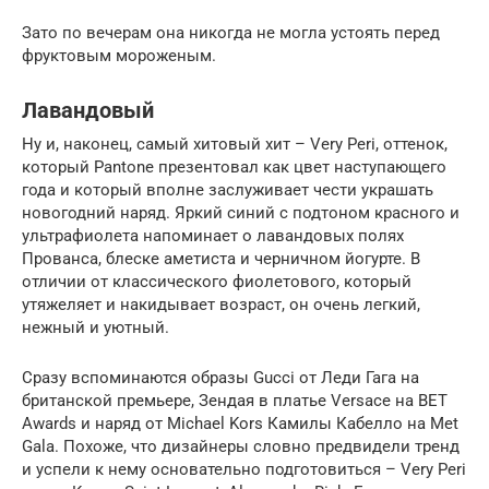
Зато по вечерам она никогда не могла устоять перед
фруктовым мороженым.
Лавандовый
Ну и, наконец, самый хитовый хит – Very Peri, оттенок,
который Pantone презентовал как цвет наступающего
года и который вполне заслуживает чести украшать
новогодний наряд. Яркий синий с подтоном красного и
ультрафиолета напоминает о лавандовых полях
Прованса, блеске аметиста и черничном йогурте. В
отличии от классического фиолетового, который
утяжеляет и накидывает возраст, он очень легкий,
нежный и уютный.
Сразу вспоминаются образы Gucci от Леди Гага на
британской премьере, Зендая в платье Versace на BET
Awards и наряд от Michael Kors Камилы Кабелло на Met
Gala. Похоже, что дизайнеры словно предвидели тренд
и успели к нему основательно подготовиться – Very Peri