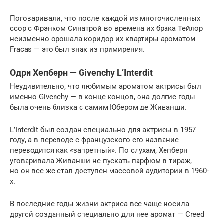
Поговаривали, что после каждой из многочисленных
ссор с Фрэнком Синатрой во времена их брака Тейлор
неизменно орошала коридор их квартиры ароматом
Fracas — это был знак из примирения.
Одри Хепберн — Givenchy L’Interdit
Неудивительно, что любимым ароматом актрисы был
именно Givenchy — в конце концов, она долгие годы
была очень близка с самим Юбером де Живанши.
L’Interdit был создан специально для актрисы в 1957
году, а в переводе с французского его название
переводится как «запретный». По слухам, Хепберн
уговаривала Живанши не пускать парфюм в тираж,
но он все же стал доступен массовой аудитории в 1960-
х.
В последние годы жизни актриса все чаще носила
другой созданный специально для нее аромат — Creed