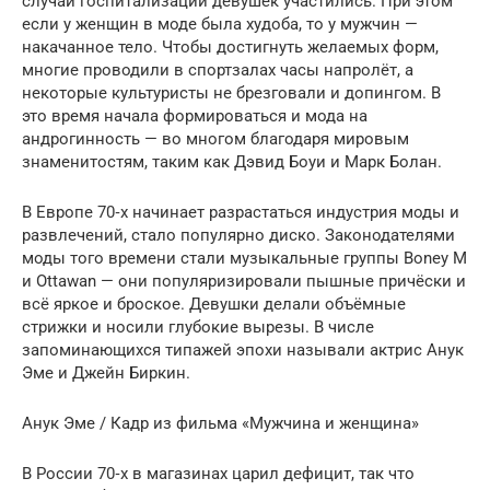
случаи госпитализации девушек участились. При этом
если у женщин в моде была худоба, то у мужчин —
накачанное тело. Чтобы достигнуть желаемых форм,
многие проводили в спортзалах часы напролёт, а
некоторые культуристы не брезговали и допингом. В
это время начала формироваться и мода на
андрогинность — во многом благодаря мировым
знаменитостям, таким как Дэвид Боуи и Марк Болан.
В Европе 70‑х начинает разрастаться индустрия моды и
развлечений, стало популярно диско. Законодателями
моды того времени стали музыкальные группы Boney M
и Ottawan — они популяризировали пышные причёски и
всё яркое и броское. Девушки делали объёмные
стрижки и носили глубокие вырезы. В числе
запоминающихся типажей эпохи называли актрис Анук
Эме и Джейн Биркин.
Анук Эме / Кадр из фильма «Мужчина и женщина»
В России 70‑х в магазинах царил дефицит, так что