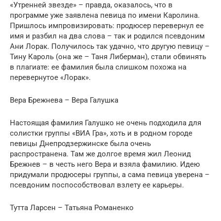
«Утренней звезде» – правда, оказалось, что в
программе уже заявлена певица по имени Каролина.
Пришлось импровизировать: продюсер перевернул ее
имя и разбил на два слова – так и родился псевдоним
Ани Лорак. Получилось так удачно, что другую певицу –
Тину Кароль (она же – Таня Либерман), стали обвинять
в плагиате: ее фамилия была слишком похожа на
перевернутое «Лорак».
Вера Брежнева – Вера Галушка
Настоящая фамилия Галушко не очень подходила для
солистки группы «ВИА Гра», хоть и в родном городе
певицы Днепродзержинске была очень
распространена. Там же долгое время жил Леонид
Брежнев – в честь него Вера и взяла фамилию. Идею
придумали продюсеры группы, а сама певица уверена –
псевдоним поспособствовал взлету ее карьеры.
Тутта Ларсен – Татьяна Романенко