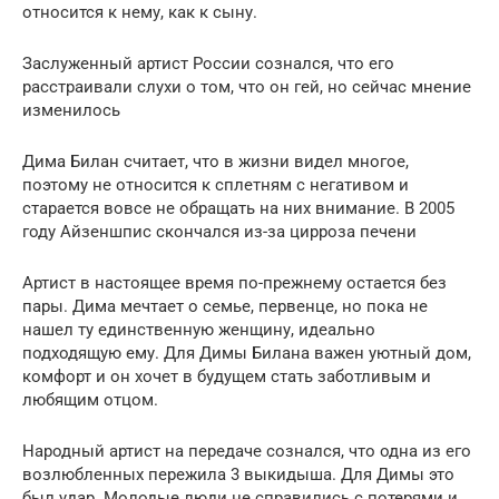
относится к нему, как к сыну.
Заслуженный артист России сознался, что его
расстраивали слухи о том, что он гей, но сейчас мнение
изменилось
Дима Билан считает, что в жизни видел многое,
поэтому не относится к сплетням с негативом и
старается вовсе не обращать на них внимание. В 2005
году Айзеншпис скончался из-за цирроза печени
Артист в настоящее время по-прежнему остается без
пары. Дима мечтает о семье, первенце, но пока не
нашел ту единственную женщину, идеально
подходящую ему. Для Димы Билана важен уютный дом,
комфорт и он хочет в будущем стать заботливым и
любящим отцом.
Народный артист на передаче сознался, что одна из его
возлюбленных пережила 3 выкидыша. Для Димы это
был удар. Молодые люди не справились с потерями и