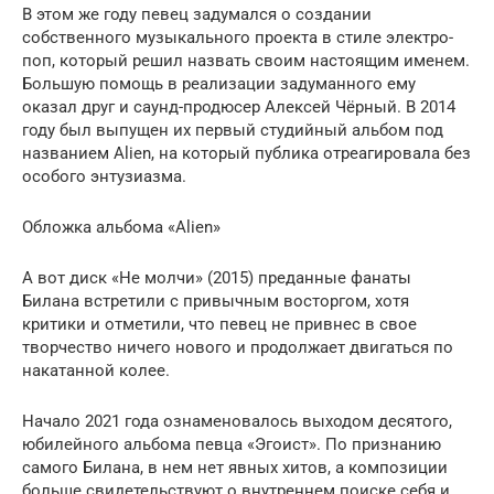
В этом же году певец задумался о создании
собственного музыкального проекта в стиле электро-
поп, который решил назвать своим настоящим именем.
Большую помощь в реализации задуманного ему
оказал друг и саунд-продюсер Алексей Чёрный. В 2014
году был выпущен их первый студийный альбом под
названием Alien, на который публика отреагировала без
особого энтузиазма.
Обложка альбома «Alien»
А вот диск «Не молчи» (2015) преданные фанаты
Билана встретили с привычным восторгом, хотя
критики и отметили, что певец не привнес в свое
творчество ничего нового и продолжает двигаться по
накатанной колее.
Начало 2021 года ознаменовалось выходом десятого,
юбилейного альбома певца «Эгоист». По признанию
самого Билана, в нем нет явных хитов, а композиции
больше свидетельствуют о внутреннем поиске себя и