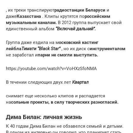
, их треки транслируют
радиостанции Беларуси
и
даже
Казахстана
. Клипы крутятся по
российским
музыкальным каналам.
В 2012 группа выпускает свой
единственный альбом
“Включай дальний”.
Группа даже ездила на м
осковский кастинг
лейбла
Тимати “Black Star”
, но их диск с
инструменталом
не заработал и
парни не смогли выступить.
https://youtube.com/watch?v=VoHXzSfoNMA
В течении следующих двух лет
Квартал
снимает еще несколько клипов и распадается
на
сольные проекты, в силу творческих разногласий.
Дима Билан: личная жизнь
К 40 годам Дима Билан не обзавелся семьей и детьми.
В одном из интервью он говорил, что планирует стать