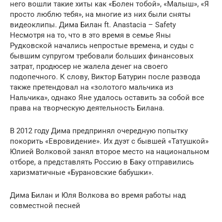
него вошли такие хиты как «Болен тобой», «Малыш», «Я
просто люблю тебя», на многие из них были сняты
видеоклипы. Дима Билан ft. Anastacia – Safety
Несмотря на то, что в это время в семье Яны
Рудковской начались непростые времена, и суды с
бывшим супругом требовали больших финансовых
затрат, продюсер не жалела денег на своего
подопечного. К слову, Виктор Батурин после развода
также претендовал на «золотого мальчика из
Нальчика», однако Яне удалось оставить за собой все
права на творческую деятельность Билана.
В 2012 году Дима предпринял очередную попытку
покорить «Евровидение». Их дуэт с бывшей «Татушкой»
Юлией Волковой занял второе место на национальном
отборе, а представлять Россию в Баку отправились
харизматичные «Бурановские бабушки».
Дима Билан и Юля Волкова во время работы над
совместной песней