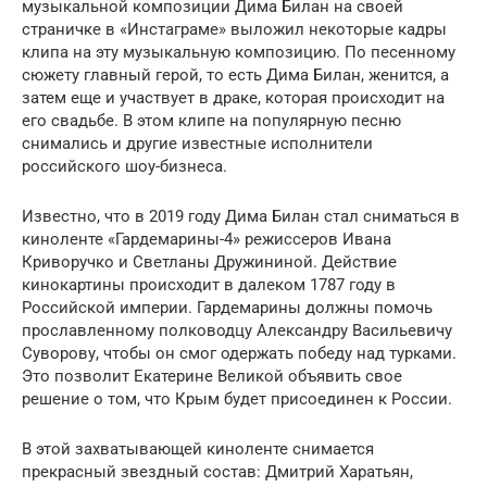
музыкальной композиции Дима Билан на своей
страничке в «Инстаграме» выложил некоторые кадры
клипа на эту музыкальную композицию. По песенному
сюжету главный герой, то есть Дима Билан, женится, а
затем еще и участвует в драке, которая происходит на
его свадьбе. В этом клипе на популярную песню
снимались и другие известные исполнители
российского шоу-бизнеса.
Известно, что в 2019 году Дима Билан стал сниматься в
киноленте «Гардемарины-4» режиссеров Ивана
Криворучко и Светланы Дружининой. Действие
кинокартины происходит в далеком 1787 году в
Российской империи. Гардемарины должны помочь
прославленному полководцу Александру Васильевичу
Суворову, чтобы он смог одержать победу над турками.
Это позволит Екатерине Великой объявить свое
решение о том, что Крым будет присоединен к России.
В этой захватывающей киноленте снимается
прекрасный звездный состав: Дмитрий Харатьян,