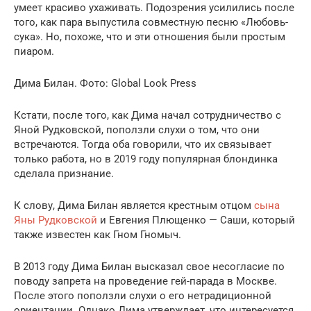
умеет красиво ухаживать. Подозрения усилились после
того, как пара выпустила совместную песню «Любовь-
сука». Но, похоже, что и эти отношения были простым
пиаром.
Дима Билан. Фото: Global Look Press
Кстати, после того, как Дима начал сотрудничество с
Яной Рудковской, поползли слухи о том, что они
встречаются. Тогда оба говорили, что их связывает
только работа, но в 2019 году популярная блондинка
сделала признание.
К слову, Дима Билан является крестным отцом
сына
Яны Рудковской
и Евгения Плющенко — Саши, который
также известен как Гном Гномыч.
В 2013 году Дима Билан высказал свое несогласие по
поводу запрета на проведение гей-парада в Москве.
После этого поползли слухи о его нетрадиционной
ориентации. Однако Дима утверждает, что интересуется