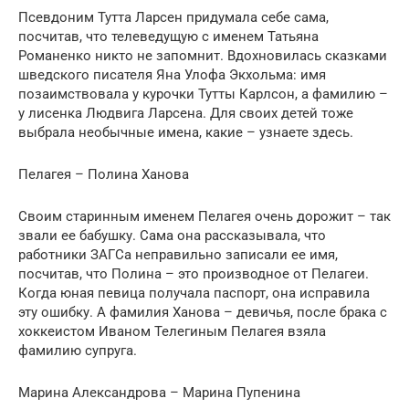
Псевдоним Тутта Ларсен придумала себе сама,
посчитав, что телеведущую с именем Татьяна
Романенко никто не запомнит. Вдохновилась сказками
шведского писателя Яна Улофа Экхольма: имя
позаимствовала у курочки Тутты Карлсон, а фамилию –
у лисенка Людвига Ларсена. Для своих детей тоже
выбрала необычные имена, какие – узнаете здесь.
Пелагея – Полина Ханова
Своим старинным именем Пелагея очень дорожит – так
звали ее бабушку. Сама она рассказывала, что
работники ЗАГСа неправильно записали ее имя,
посчитав, что Полина – это производное от Пелагеи.
Когда юная певица получала паспорт, она исправила
эту ошибку. А фамилия Ханова – девичья, после брака с
хоккеистом Иваном Телегиным Пелагея взяла
фамилию супруга.
Марина Александрова – Марина Пупенина