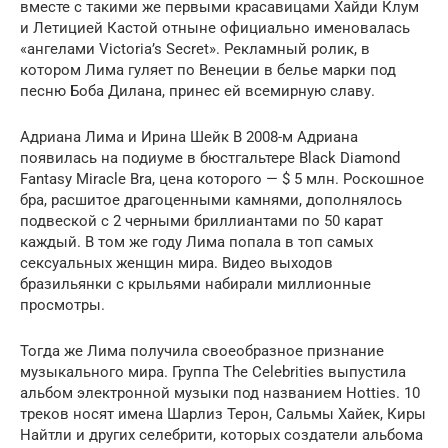
вместе с такими же первыми красавицами Хайди Клум
и Летицией Кастой отныне официально именовалась
«ангелами Victoria’s Secret». Рекламный ролик, в
котором Лима гуляет по Венеции в белье марки под
песню Боба Дилана, принес ей всемирную славу.
Адриана Лима и Ирина Шейк В 2008-м Адриана
появилась на подиуме в бюстгальтере Black Diamond
Fantasy Miracle Bra, цена которого — $ 5 млн. Роскошное
бра, расшитое драгоценными камнями, дополнялось
подвеской с 2 черными бриллиантами по 50 карат
каждый. В том же году Лима попала в топ самых
сексуальных женщин мира. Видео выходов
бразильянки с крыльями набирали миллионные
просмотры.
Тогда же Лима получила своеобразное признание
музыкального мира. Группа The Celebrities выпустила
альбом электронной музыки под названием Hotties. 10
треков носят имена Шарлиз Терон, Сальмы Хайек, Киры
Найтли и других селебрити, которых создатели альбома