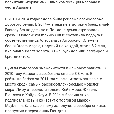
посчитали «горячими». Одна композиция названа в
честь Адрианы.
В 2010 и 2014 годах снова была реклама баснословно
дорогого белья. В 2014-м впервые в истории бренда лиф
Fantasy Bra на дефиле в Лондоне демонстрировали
сразу 2 модели: компанию Лиме составила подруга и
соотечественница Алессандра Амбросио. Элемент
белья Dream Angels, надетый на каждой, стоил $ 2 млн,
включал 9 карат золота, 8 тыс. рубинов или сапфиров и
бриллиантов.
Суммы гонораров знаменитости вызывают зависть. В
2010 году Адриана заработала свыше $ 8 млн. В
рейтинге Forbes за 2011 год знаменитость заняла 4-е
место среди самых высокооплачиваемых моделей
мира. Лиму опередили только Кейт Мосс, Жизель
Бюндхен и Хайди Клум. В 2014-м бразильянка
подписала новый контракт с торговой маркой
Maybelline, благодаря чему заполучила серебро списка,
пропустив вперед лишь Бюндхен.