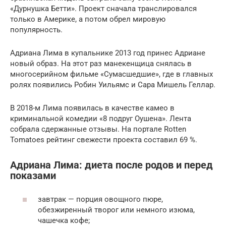
«Дурнушка Бетти». Проект сначала транслировался
только в Америке, а потом обрел мировую
популярность.
Адриана Лима в купальнике 2013 год принес Адриане
новый образ. На этот раз манекенщица снялась в
многосерийном фильме «Сумасшедшие», где в главных
ролях появились Робин Уильямс и Сара Мишель Геллар.
В 2018-м Лима появилась в качестве камео в
криминальной комедии «8 подруг Оушена». Лента
собрала сдержанные отзывы. На портале Rotten
Tomatoes рейтинг свежести проекта составил 69 %.
Адриана Лима: диета после родов и перед
показами
завтрак — порция овощного пюре,
обезжиренный творог или немного изюма,
чашечка кофе;