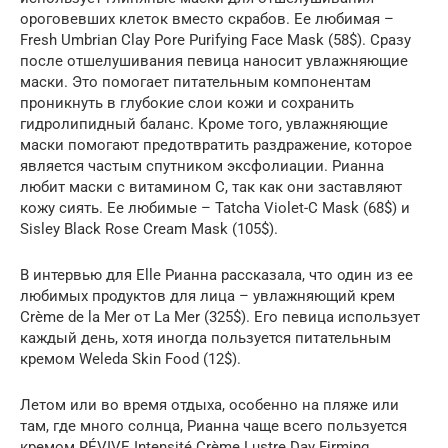
ороговевших клеток вместо скрабов. Ее любимая –
Fresh Umbrian Clay Pore Purifying Face Mask (58$). Сразу
после отшелушивания певица наносит увлажняющие
маски. Это помогает питательным компонентам
проникнуть в глубокие слои кожи и сохранить
гидролипидный баланс. Кроме того, увлажняющие
маски помогают предотвратить раздражение, которое
является частым спутником эксфолиации. Рианна
любит маски с витамином С, так как они заставляют
кожу сиять. Ее любимые – Tatcha Violet-C Mask (68$) и
Sisley Black Rose Cream Mask (105$).
В интервью для Elle Рианна рассказала, что один из ее
любимых продуктов для лица – увлажняющий крем
Crème de la Mer от La Mer (325$). Его певица использует
каждый день, хотя иногда пользуется питательным
кремом Weleda Skin Food (12$).
Летом или во время отдыха, особенно на пляже или
там, где много солнца, Рианна чаще всего пользуется
кремом RÉVIVE Intensité Crème Lustre Day Firming