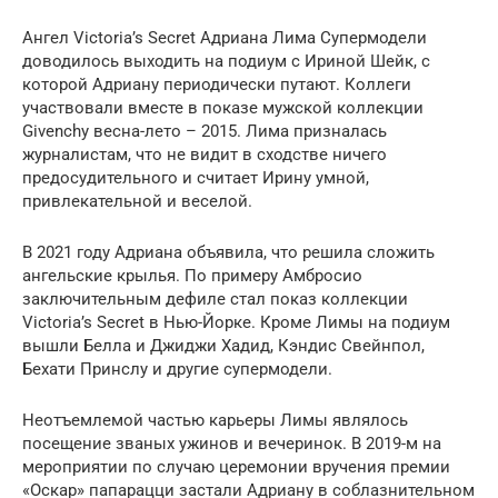
Ангел Victoria’s Secret Адриана Лима Супермодели
доводилось выходить на подиум с Ириной Шейк, с
которой Адриану периодически путают. Коллеги
участвовали вместе в показе мужской коллекции
Givenchy весна-лето – 2015. Лима призналась
журналистам, что не видит в сходстве ничего
предосудительного и считает Ирину умной,
привлекательной и веселой.
В 2021 году Адриана объявила, что решила сложить
ангельские крылья. По примеру Амбросио
заключительным дефиле стал показ коллекции
Victoria’s Secret в Нью-Йорке. Кроме Лимы на подиум
вышли Белла и Джиджи Хадид, Кэндис Свейнпол,
Бехати Принслу и другие супермодели.
Неотъемлемой частью карьеры Лимы являлось
посещение званых ужинов и вечеринок. В 2019-м на
мероприятии по случаю церемонии вручения премии
«Оскар» папарацци застали Адриану в соблазнительном