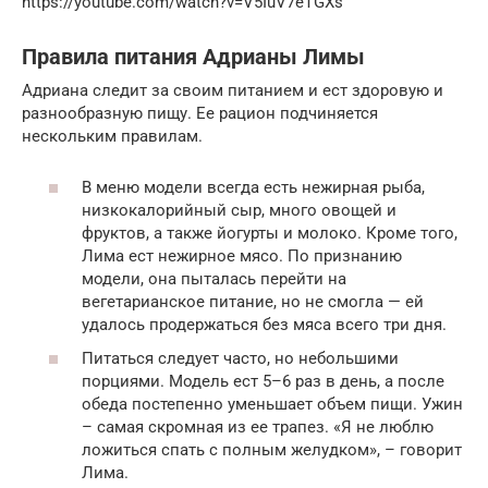
https://youtube.com/watch?v=V5IuV7eTGXs
Правила питания Адрианы Лимы
Адриана следит за своим питанием и ест здоровую и
разнообразную пищу. Ее рацион подчиняется
нескольким правилам.
В меню модели всегда есть нежирная рыба,
низкокалорийный сыр, много овощей и
фруктов, а также йогурты и молоко. Кроме того,
Лима ест нежирное мясо. По признанию
модели, она пыталась перейти на
вегетарианское питание, но не смогла — ей
удалось продержаться без мяса всего три дня.
Питаться следует часто, но небольшими
порциями. Модель ест 5–6 раз в день, а после
обеда постепенно уменьшает объем пищи. Ужин
– самая скромная из ее трапез. «Я не люблю
ложиться спать с полным желудком», – говорит
Лима.