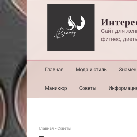
Перейти
к
Интере
контенту
Сайт для жен
фитнес, диеты
Главная
Мода и стиль
Знамен
Маникюр
Советы
Информаци
Главная
»
Советы