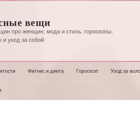
сные вещи
щин про женщин: мода и стиль, гороскопы,
 и уход за собой
итости
Фитнес и диета
Гороскоп
Уход за вол
я