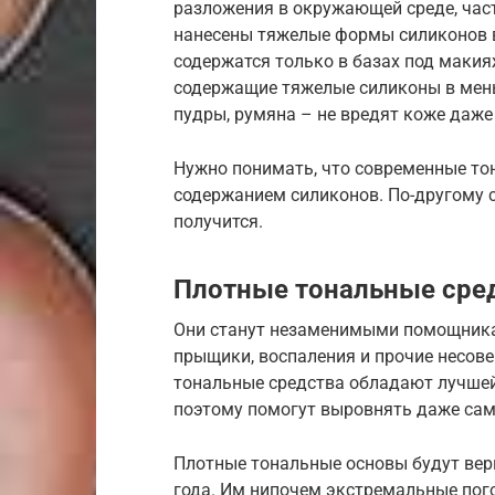
разложения в окружающей среде, част
нанесены тяжелые формы силиконов в
содержатся только в базах под макия
содержащие тяжелые силиконы в мень
пудры, румяна – не вредят коже даж
Нужно понимать, что современные т
содержанием силиконов. По-другому с
получится.
Плотные тональные сре
Они станут незаменимыми помощника
прыщики, воспаления и прочие несове
тональные средства обладают лучшей
поэтому помогут выровнять даже сам
Плотные тональные основы будут вер
года. Им нипочем экстремальные пого