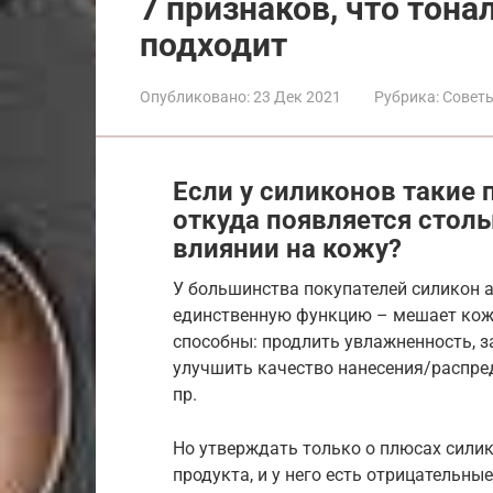
7 признаков, что тона
подходит
Опубликовано:
23 Дек 2021
Рубрика:
Совет
Если у силиконов такие
откуда появляется стол
влиянии на кожу?
У большинства покупателей силикон а
единственную функцию – мешает кож
способны: продлить увлажненность, з
улучшить качество нанесения/распред
пр.
Но утверждать только о плюсах сили
продукта, и у него есть отрицательн