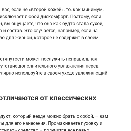
вас, если не «второй кожей», то, как минимум,
о исключает любой дискомфорт. Поэтому, если
н, вы ощущаете, что она как будто стала сухой,
а и состав. Это случается, например, если на
во для жирной, которое не содержит в своем
и стянутости может послужить неправильная
сутствие дополнительного увлажнения перед
гулярно используйте в своем уходе увлажняющий
тличаются от классических
укт, который везде можно брать с собой, – вам
ы для его нанесения. Промакиваете пуховку и
стирать средство – получится все равно