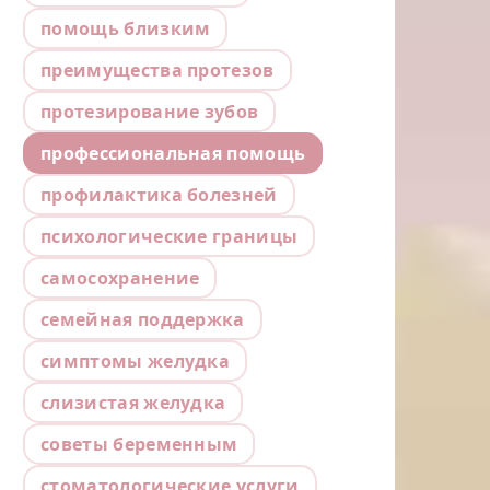
помощь близким
преимущества протезов
протезирование зубов
профессиональная помощь
профилактика болезней
психологические границы
самосохранение
семейная поддержка
симптомы желудка
слизистая желудка
советы беременным
стоматологические услуги