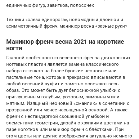
единичных фигур, завитков, полосочек
Техники «слеза единорога», новомодный двойной и
асимметричный френч, маникюр весна «разные руки»
Маникюр френч весна 2021 на короткие
ногти
Главной особенностью весеннего френча для коротких
ногтевых пластин является замена классического
набора оттенков на более броские неоновые или
пастельные тона, которые прекрасно вписываются в
любой весенний аутфит и заметно освежают весь
образ. Это может быть дуэт белоснежной улыбки с
приглушенным голубым, розовым, лимонным или
мятным. Изящный неоновый «смайлик» в сочетании с
прозрачной или менее насыщенной основой. А также
френч с нестандартной скошенной улыбкой и
элементами геометрии, дизайн с хрупкими цветами на
паре ноготков или маникюр френч с блёстками. При
этом цветы или другие изображения актуально немного