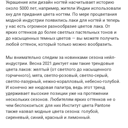
Украшение или дизайн ногтей насчитывает историю
около 5000 лет, например, жители Индии использовали
хну для придания цвета ногтям. По мере процветания
модной индустрии появились лаки для ногтей и теперь
у нас есть огромное разнообразие цветов лака. От
ярких оттенков до более светлых пастельных тонов и
до насыщенных темных цветов — вы можете получить
любой оттенок, который только можно вообразить.
Мы внимательно следим за новинками сезона нейл-
индустрии. Весна 2021 диктует нам такие трендовые
цвета лаков: желтый (от светлого до насыщенного
горчичного), мята, светло-розовый, светло-серый,
светло-лазурный, нежно-коралловый, небесно-голубой.
И конечно же нюдовая палитра, ведь этот тренд
удерживает высокие позиции уже на протяжении
нескольких сезонов. Любителям ярких оттенков не о
чем беспокоиться: для них Институт цвета Pantone
также назвал модные цвета сезона: голубой,
сиреневый, синий, красный и лимонный.