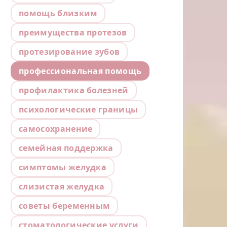
помощь близким
преимущества протезов
протезирование зубов
профессиональная помощь
профилактика болезней
психологические границы
самосохранение
семейная поддержка
симптомы желудка
слизистая желудка
советы беременным
стоматологические услуги