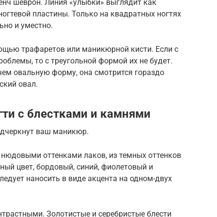
нч шеврон. Линия «улыбки» выглядит как
ногтевой пластины. Только на квадратных ногтях
ьно и уместно.
ощью трафаретов или маникюрной кисти. Если с
облемы, то с треугольной формой их не будет.
 чем овальную форму, она смотрится гораздо
ский овал.
ти с блестками и камнями
одчеркнут ваш маникюр.
 нюдовыми оттенками лаков, из темных оттенков
рный цвет, бордовый, синий, фиолетовый и
ледует наносить в виде акцента на одном-двух
онтрастными. Золотистые и серебристые блести