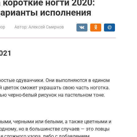
короткие ногти 2020:
варианты исполнения
юр
Автор:
Алексей Смирнов
021
простые одуванчики. Они выполняются в едином
й цветок сможет украшать свою часть ноготка.
ью черно-белый рисунок на пастельном тоне.
ными, черными или белыми, а также цветными и
одному, но в большинстве случаев — это ловцы
де сложного узора, либо с добавлением