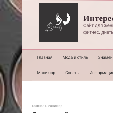
Перейти
к
Интере
контенту
Сайт для жен
фитнес, диеты
Главная
Мода и стиль
Знамен
Маникюр
Советы
Информаци
Главная
»
Маникюр