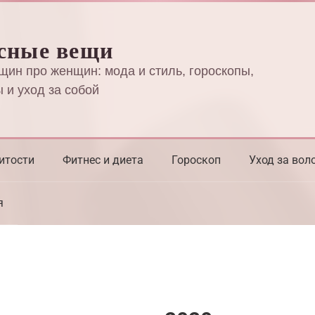
сные вещи
щин про женщин: мода и стиль, гороскопы,
 и уход за собой
итости
Фитнес и диета
Гороскоп
Уход за вол
я