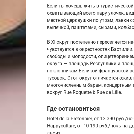
Если ты хочешь жить в туристической 
охватывающий всего пару улочек, вид 
местной церквушки по утрам, лавки 
выпечкой, паштетами, сырами, колбас
В XI округ постепенно переселяется на
чувствуется в окрестностях Бастилии
свободы и молодости, олицетворение
округа — площадь Республики и площа
поклонникам Великой французской ре
тусовок. Этот округ отличается ожив
многочисленным барам, концертным п
вокруг Rue Roquette b Rue de Lille.
Где остановиться
Hotel de la Bretonnier, от 12 390 руб./
Happyculture, от 10 190 руб./ночь на д
двоих