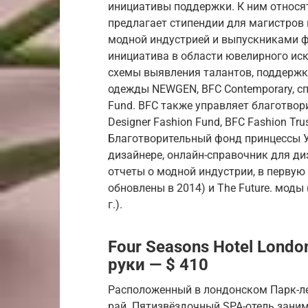
инициативы поддержки. К ним относят
предлагает стипендии для магистров
модной индустрией и выпускниками фак
инициатива в области ювелирного иск
схемы выявления талантов, поддержк
одежды NEWGEN, BFC Contemporary, сп
Fund. BFC также управляет благотво
Designer Fashion Fund, BFC Fashion Trus
Благотворительный фонд принцессы У
дизайнере, онлайн-справочник для ди
отчеты о модной индустрии, в первую о
обновлены в 2014) и The Future. моды
г.).
Four Seasons Hotel Londo
руки — $ 410
Расположенный в лондонском Парк-ле
рай. Пятизвёздочный SPA-отель заним