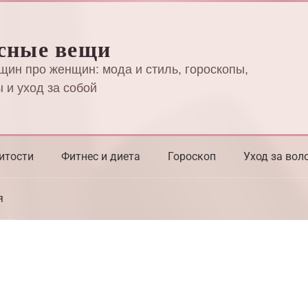
сные вещи
щин про женщин: мода и стиль, гороскопы,
 и уход за собой
итости
Фитнес и диета
Гороскоп
Уход за вол
я