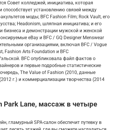
ся Совет колледжей, инициатива, которая
 и способствует установлению связей между
ультетов моды; BFC Fashion Film; Rock Vault, его
усства; Headonism, шляпная инициатива; и его
и бизнеса и демонстрации мужской и женской
онсируемые eBay и BFC / GQ Designer Menswear
рительными организациями, включая BFC / Vogue
t, Fashion Arts Foundation и BFC
эльской. BFC опубликовала файл фактов о
зайнеров и первые подробные статистические
чередь, The Value of Fashion (2010, данные
 (2012 г.) и коммерциализации творчества (2014
n Park Lane, массаж в четыре
йн, гламурный SPA-салон обеспечит путевку в
ает десять этажей, где вы сможете насладиться