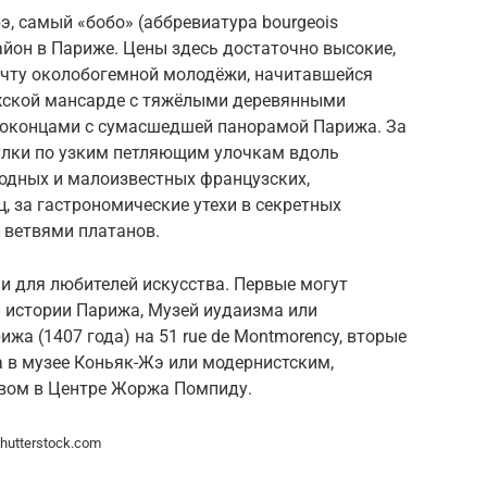
рэ, самый «бобо» (аббревиатура bourgeois
йон в Париже. Цены здесь достаточно высокие,
мечту околобогемной молодёжи, начитавшейся
ижской мансарде с тяжёлыми деревянными
 оконцами с сумасшедшей панорамой Парижа. За
гулки по узким петляющим улочкам вдоль
модных и малоизвестных французских,
, за гастрономические утехи в секретных
 ветвями платанов.
и и для любителей искусства. Первые могут
й истории Парижа, Музей иудаизма или
жа (1407 года) на 51 rue de Montmorency, вторые
а в музее Коньяк-Жэ или модернистским,
вом в Центре Жоржа Помпиду.
Shutterstock.com