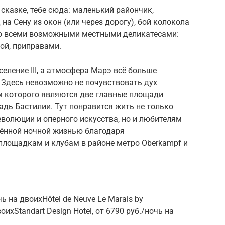
сказке, тебе сюда: маленький райончик,
на Сену из окон (или через дорогу), бой колокола
со всеми возможными местными деликатесами:
ой, приправами.
селение III, а атмосфера Марэ всё больше
. Здесь невозможно не почувствовать дух
м которого являются две главные площади
дь Бастилии. Тут понравится жить не только
волюции и оперного искусства, но и любителям
лённой ночной жизнью благодаря
лощадкам и клубам в районе метро Oberkampf и
ночь на двоихHôtel de Neuve Le Marais by
воихStandart Design Hotel, от 6790 руб./ночь на