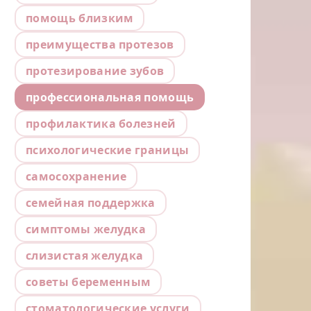
помощь близким
преимущества протезов
протезирование зубов
профессиональная помощь
профилактика болезней
психологические границы
самосохранение
семейная поддержка
симптомы желудка
слизистая желудка
советы беременным
стоматологические услуги