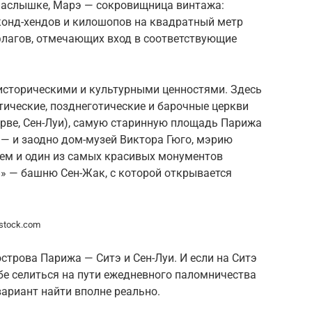
понаслышке, Марэ — сокровищница винтажа:
конд-хендов и килошопов на квадратный метр
флагов, отмечающих вход в соответствующие
 историческими и культурными ценностями. Здесь
ические, позднеготические и барочные церкви
ерве, Сен-Луи), самую старинную площадь Парижа
) — и заодно дом-музей Виктора Гюго, мэрию
ем и один из самых красивых монументов
» — башню Сен-Жак, с которой открывается
erstock.com
строва Парижа — Ситэ и Сен-Луи. И если на Ситэ
ебе селиться на пути ежедневного паломничества
вариант найти вполне реально.