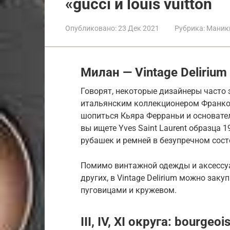
«gucci и louis vuitton
Опубликовано:
23 Дек 2021
Рубрика:
Маник
Милан — Vintage Deliriu
Говорят, некоторые дизайнеры часто з
итальянским коллекционером Франко 
шопиться Кьяра Ферраньи и основате
вы ищете Yves Saint Laurent образца 1
рубашек и ремней в безупречном сост
Помимо винтажной одежды и аксессуаро
других, в Vintage Delirium можно за
пуговицами и кружевом.
III, IV, XI округа: bourgeo