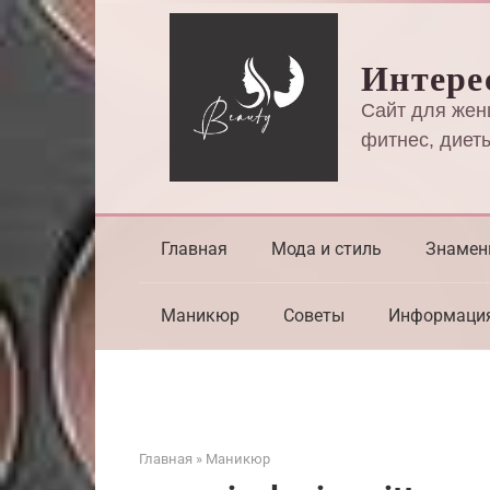
Перейти
к
Интере
контенту
Сайт для жен
фитнес, диеты
Главная
Мода и стиль
Знамен
Маникюр
Советы
Информаци
Главная
»
Маникюр