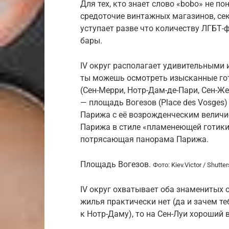
Для тех, кто знает слово «bobo» не 
средоточие винтажных магазинов, се
уступает разве что количеству ЛГБТ-
бары.
IV округ располагает удивительными
ты можешь осмотреть изысканные гот
(Cен-Мерри, Нотр-Дам-де-Пари, Сен-Ж
— площадь Вогезов (Place des Vosges
Парижа с её возрожденческим величи
Парижа в стиле «пламенеющей готики
потрясающая панорама Парижа.
Площадь Вогезов.
Фото: Kiev.Victor / Shutt
IV округ охватывает оба знаменитых о
жилья практически нет (да и зачем т
к Нотр-Даму), то на Сен-Луи хороший 