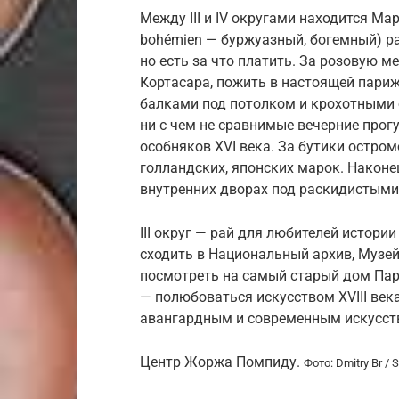
Между III и IV округами находится Ма
bohémien — буржуазный, богемный) ра
но есть за что платить. За розовую 
Кортасара, пожить в настоящей пар
балками под потолком и крохотными
ни с чем не сравнимые вечерние про
особняков XVI века. За бутики остро
голландских, японских марок. Наконец
внутренних дворах под раскидистыми
III округ — рай для любителей истори
сходить в Национальный архив, Музе
посмотреть на самый старый дом Пари
— полюбоваться искусством XVIII век
авангардным и современным искусст
Центр Жоржа Помпиду.
Фото: Dmitry Br / 