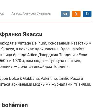
юр
Автор:
Алексей Смирнов
m Франко Якасси
аходят в Vintage Delirium, основанный известным
Якасси, в поисках вдохновения. Здесь любят
льница бренда Attico Джорджия Тордини. «Если
960-х и 1970-х, вам сюда — тут куча платьев,
оянии», — делится инсайдом Тордини.
в Dolce & Gabbana, Valentino, Emilio Pucci и
купиться архивными модными журналами, тканями,
is bohémien