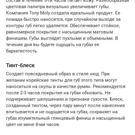
состав в течение 5-ти часов питает кожу. Разнообразная
цветовая палитра визуально увеличивает губы.
Компания Tony Moly создала идеальный продукт. Ее
помада быстро наносится, при случайном выходе за
контуры губ легко удаляется. Обеспечивает стойкое,
равномерное покрытие с насыщенным матовым
финишем. Губы выглядят пухлыми и объемными. В
течение дня вы будете ощущать на губах ее
бархатистость.
Тинт-блеск
Создает повседневный образ в стиле нюд. При
желании корейские тинты для губ этого типа могут
наноситься на скулы в качестве румян. Рекомендуется
после 2-3 часов покрытие на губах обновить. Не
подчеркивает шелушениях и признаки сухости. Блеск,
созданный тинтом, через пару минут после нанесения
впитывается и не ощущается на губах, сохраняет на
губах изумительный глянцевый финиш и насыщенный
цвет не мене 8-ми часов.