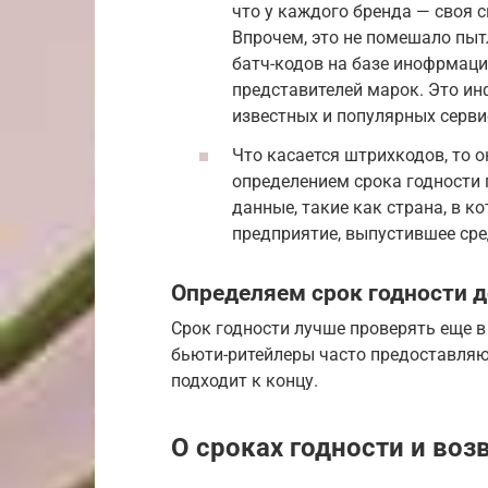
что у каждого бренда — своя с
Впрочем, это не помешало пы
батч-кодов на базе инофрмации
представителей марок. Это ин
известных и популярных сервисо
Что касается штрихкодов, то 
определением срока годности 
данные, такие как страна, в к
предприятие, выпустившее сред
Определяем срок годности 
Срок годности лучше проверять еще в
бьюти-ритейлеры часто предоставляют
подходит к концу.
О сроках годности и воз