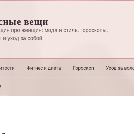
сные вещи
щин про женщин: мода и стиль, гороскопы,
 и уход за собой
итости
Фитнес и диета
Гороскоп
Уход за вол
я