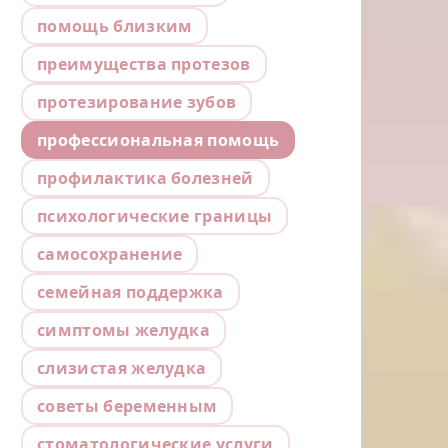
помощь близким
преимущества протезов
протезирование зубов
профессиональная помощь
профилактика болезней
психологические границы
самосохранение
семейная поддержка
симптомы желудка
слизистая желудка
советы беременным
стоматологические услуги