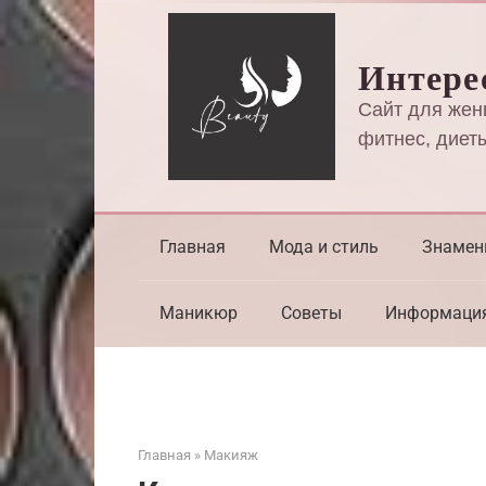
Перейти
к
Интере
контенту
Сайт для жен
фитнес, диеты
Главная
Мода и стиль
Знамен
Маникюр
Советы
Информаци
Главная
»
Макияж