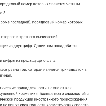
порядковый номер которых является четным.
а 3.
кроме последней), порядковый номер которых
 второго и третьего вычислений
ящее из двух цифр. Далее нам понадобится
ой цифры из предыдущего шага.
лась равна той, которая является тринадцатой в
игинал.
тические принадлежности, не знают как
купленной косметики. Больше всего сложностей с
ческой продукции иностранного происхождения.
 не пишут срок годности косметических средств,