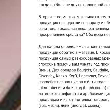
когда он больше двух с половиной лет
Вторая — во многих магазинах космет
продукция не подлежит возврату и обм
если товар оказался некачественны
просроченные средства? Обо всем пой
Для начала определимся с понятиями 
продукции обратно в магазин. В кос
продукция самых разнообразных бре
способна помочь вам узнать год про
(день). Для брендов Bourjois, Caudalie, Ch
Givenchy, Kenzo, Korff, Lancaster, Payot,
cosmetics первая цифра в батч-коде —
lot number или батч-код (batch code)
латинского алфавита и арабскими ц
продавцам и изготовителям товаров 
(год, месяц, день (иногда), смена).