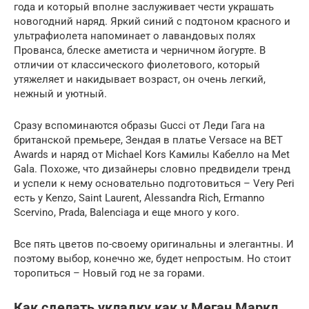
года и который вполне заслуживает чести украшать
новогодний наряд. Яркий синий с подтоном красного и
ультрафиолета напоминает о лавандовых полях
Прованса, блеске аметиста и черничном йогурте. В
отличии от классического фиолетового, который
утяжеляет и накидывает возраст, он очень легкий,
нежный и уютный.
Сразу вспоминаются образы Gucci от Леди Гага на
британской премьере, Зендая в платье Versace на BET
Awards и наряд от Michael Kors Камилы Кабелло на Met
Gala. Похоже, что дизайнеры словно предвидели тренд
и успели к нему основательно подготовиться – Very Peri
есть у Kenzo, Saint Laurent, Alessandra Rich, Ermanno
Scervino, Prada, Balenciaga и еще много у кого.
Все пять цветов по-своему оригинальны и элегантны. И
поэтому выбор, конечно же, будет непростым. Но стоит
торопиться – Новый год не за горами.
Как сделать укладку как у Меган Маркл