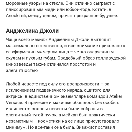
морозные узоры на стекле. Они отлично сыграют с
плиссированным миди или юбкой-годе. Кстати, в
Anouki ей, между делом, прочат прекрасное будущее.
Анджелина Джоли
Чаще всего макияж Анджелины Джоли выглядит
максимально естественно, и все внимание приковано к
ее «фирменным» чертам лица – четко очерченным
скулам и пухлым губам. Свадебный образ голливудской
кинозвезды также отличался простотой и
элегантностью
Любой невесте под силу его воспроизвести – за
исключением подвенечного наряда, сшитого для
актрисы в единственном экземпляре командой Atelier
Versace. В прическе и макияже обошлось без особых
излишеств: волосы невесты были собраны в
элегантный тугой пучок, а мейкап был практически
незаметным – косметики на ее лице присутствовало
минимум. Но все-таки она была. Визажист оставил