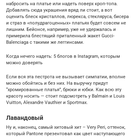
набросить на платье или надеть поверх кроп-топа.
Добавлять сюда украшения вряд ли стоит, а вот
оценить блеск кристаллов, люрекса, стекляруса, бисера
и страз в «полудрагоценных» платьях будет совсем не
лишним. Бейонсе, например, уже не удержалась и
примерила блестящий приталенный жакет Gucci-
Balenciaga с такими же леггинсами.
Когда нечего надеть: 5 блогов в Instagram, которым
можно доверять
Если вся эта пестрота не вызывает симпатии, вполне
можно обойтись и без них. На выручку придут
“хромированные платья”, брюки и юбки. Как всю эту
красоту носить — стоит подсмотреть у Balmain и Louis
Vuitton, Alexandre Vauthier и Sportmax.
Лавандовый
Ну и, наконец, самый хитовый хит – Very Peri, оттенок,
который Pantone презентовал как цвет наступающего