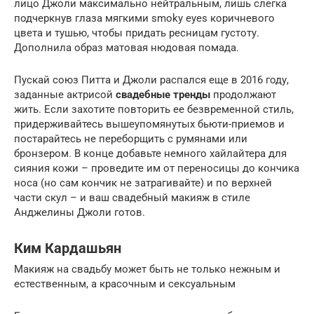
лицо Джоли максимально нейтральным, лишь слегка
подчеркнув глаза мягкими smoky eyes коричневого
цвета и тушью, чтобы придать ресницам густоту.
Дополнила образ матовая нюдовая помада.
Пускай союз Питта и Джоли распался еще в 2016 году,
заданные актрисой
свадебные тренды
продолжают
жить. Если захотите повторить ее безвременной стиль,
придерживайтесь вышеупомянутых бьюти-приемов и
постарайтесь не переборщить с румянами или
бронзером. В конце добавьте немного хайлайтера для
сияния кожи – проведите им от переносицы до кончика
носа (но сам кончик не затрагивайте) и по верхней
части скул – и ваш свадебный макияж в стиле
Анджелины Джоли готов.
Ким Кардашьян
Макияж на свадьбу может быть не только нежным и
естественным, а красочным и сексуальным