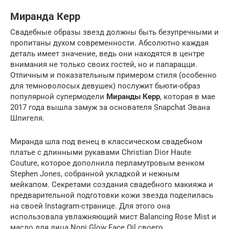
Миранда Керр
Свадебные образы звезд должны быть безупречными и
пропитаны духом современности. Абсолютно каждая
деталь имеет значение, ведь они находятся в центре
внимания не только своих гостей, но и папарацци.
Отличным и показательным примером стиля (особенно
для темноволосых девушек) послужит бьюти-образ
популярной супермодели
Миранды Керр
, которая в мае
2017 года вышла замуж за основателя Snapchat Эвана
Шпигеля.
Миранда шла под венец в классическом свадебном
платье с длинными рукавами Christian Dior Haute
Couture, которое дополнила перламутровым венком
Stephen Jones, собранной укладкой и нежным
мейкапом. Секретами создания свадебного макияжа и
предварительной подготовки кожи звезда поделилась
на своей Instagram-странице. Для этого она
использовала увлажняющий мист Balancing Rose Mist и
масло для лица Noni Glow Face Oil своего