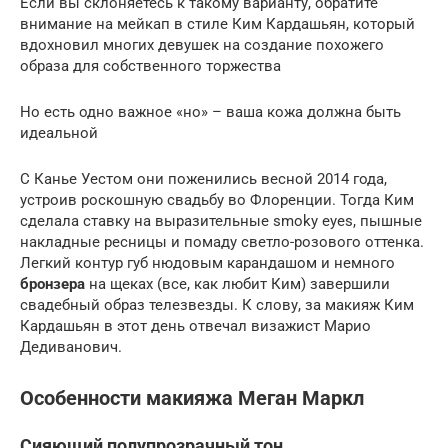
Если вы склоняетесь к такому варианту, обратите
внимание на мейкап в стиле Ким Кардашьян, который
вдохновил многих девушек на создание похожего
образа для собственного торжества
Но есть одно важное «но» – ваша кожа должна быть
идеальной
С Канье Уестом они поженились весной 2014 года,
устроив роскошную свадьбу во Флоренции. Тогда Ким
сделала ставку на выразительные smoky eyes, пышные
накладные ресницы и помаду светло-розового оттенка.
Легкий контур губ нюдовым карандашом и немного
бронзера
на щеках (все, как любит Ким) завершили
свадебный образ телезвезды. К слову, за макияж Ким
Кардашьян в этот день отвечал визажист Марио
Дедиванович.
Особенности макияжа Меган Маркл
Сияющий полупрозрачный тон