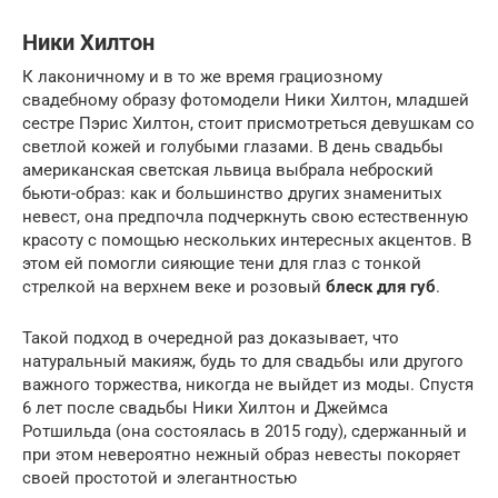
Ники Хилтон
К лаконичному и в то же время грациозному
свадебному образу фотомодели Ники Хилтон, младшей
сестре Пэрис Хилтон, стоит присмотреться девушкам со
светлой кожей и голубыми глазами. В день свадьбы
американская светская львица выбрала неброский
бьюти-образ: как и большинство других знаменитых
невест, она предпочла подчеркнуть свою естественную
красоту с помощью нескольких интересных акцентов. В
этом ей помогли сияющие тени для глаз с тонкой
стрелкой на верхнем веке и розовый
блеск для губ
.
Такой подход в очередной раз доказывает, что
натуральный макияж, будь то для свадьбы или другого
важного торжества, никогда не выйдет из моды. Спустя
6 лет после свадьбы Ники Хилтон и Джеймса
Ротшильда (она состоялась в 2015 году), сдержанный и
при этом невероятно нежный образ невесты покоряет
своей простотой и элегантностью