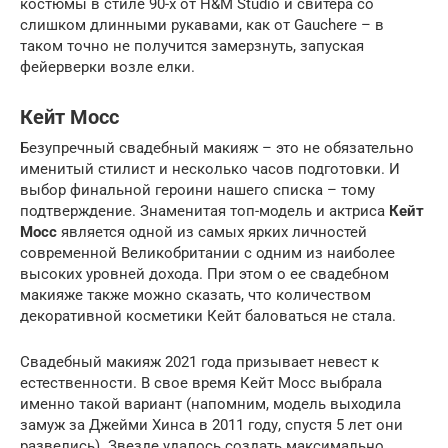
костюмы в стиле 90-х от H&M Studio и свитера со
слишком длинными рукавами, как от Gauchere – в
таком точно не получится замерзнуть, запуская
фейерверки возле елки.
Кейт Мосс
Безупречный свадебный макияж – это не обязательно
именитый стилист и несколько часов подготовки. И
выбор финальной героини нашего списка – тому
подтверждение. Знаменитая топ-модель и актриса
Кейт
Мосс
является одной из самых ярких личностей
современной Великобритании с одним из наиболее
высоких уровней дохода. При этом о ее свадебном
макияже также можно сказать, что количеством
декоративной косметики Кейт баловаться не стала.
Свадебный макияж 2021 года призывает невест к
естественности. В свое время Кейт Мосс выбрала
именно такой вариант (напомним, модель выходила
замуж за Джейми Хинса в 2011 году, спустя 5 лет они
развелись). Звезде удалось создать максимально