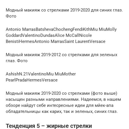
Модный макияж со стрелками 2019-2020 для синих глаз.
Фото
Antonio MarrasBatshevaChochengFendiKithMiu MiuMolly
GoddardValentinoDundasAlice McCallNicole
BenistiHermеsAntonio MarrasSaint LaurentVersace
Модный макияж 2019-2012 со стрелками для зеленых
глаз. Фото
AshishN.21ValentinoMiu MiuMother
PearlPradaHermеsVersace
Модный макияж 2019-2020 со стрелками (фото выше)
насыщен разными направлениями. Надеемся, в нашем
обзоре найдут себе интесресные идеи для мйек-апа
обладательницы как карих, так и зеленых, синих глаз.
Тенденция 5 – жирные стрелки