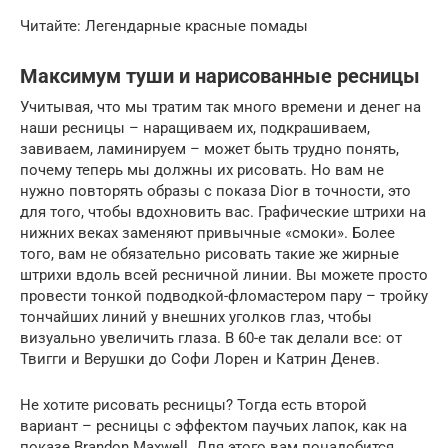
Читайте: Легендарные красные помады
Максимум туши и нарисованные ресницы
Учитывая, что мы тратим так много времени и денег на
наши ресницы – наращиваем их, подкрашиваем,
завиваем, ламинируем – может быть трудно понять,
почему теперь мы должны их рисовать. Но вам не
нужно повторять образы с показа Dior в точности, это
для того, чтобы вдохновить вас. Графические штрихи на
нижних веках заменяют привычные «смоки». Более
того, вам не обязательно рисовать такие же жирные
штрихи вдоль всей ресничной линии. Вы можете просто
провести тонкой подводкой-фломастером пару – тройку
тончайших линий у внешних уголков глаз, чтобы
визуально увеличить глаза. В 60-е так делали все: от
Твигги и Верушки до Софи Лорен и Катрин Денев.
Не хотите рисовать ресницы? Тогда есть второй
вариант – ресницы с эффектом паучьих лапок, как на
показе Brandon Maxwell. Для этого вам понадобится