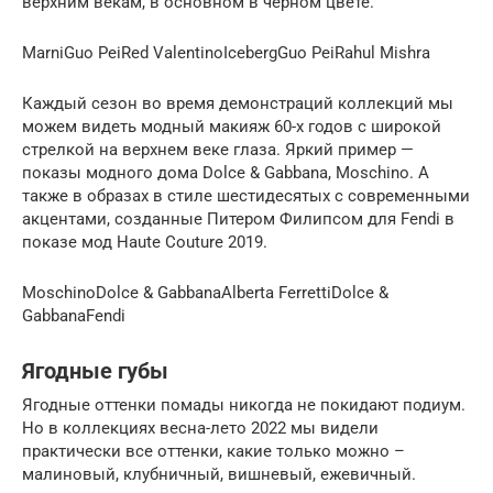
верхним векам, в основном в черном цвете.
MarniGuo PeiRed ValentinoIcebergGuo PeiRahul Mishra
Каждый сезон во время демонстраций коллекций мы
можем видеть модный макияж 60-х годов с широкой
стрелкой на верхнем веке глаза. Яркий пример —
показы модного дома Dolce & Gabbana, Moschino. А
также в образах в стиле шестидесятых с современными
акцентами, созданные Питером Филипсом для Fendi в
показе мод Haute Couture 2019.
MoschinoDolce & GabbanaAlberta FerrettiDolce &
GabbanaFendi
Ягодные губы
Ягодные оттенки помады никогда не покидают подиум.
Но в коллекциях весна-лето 2022 мы видели
практически все оттенки, какие только можно –
малиновый, клубничный, вишневый, ежевичный.