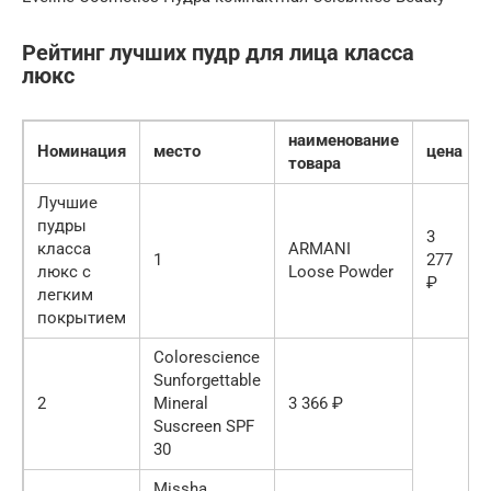
Рейтинг лучших пудр для лица класса
люкс
наименование
Номинация
место
цена
товара
Лучшие
пудры
3
класса
ARMANI
1
277
люкс с
Loose Powder
₽
легким
покрытием
Colorescience
Sunforgettable
2
Mineral
3 366 ₽
Suscreen SPF
30
Missha