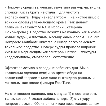
«Помол» у средства мелкий, заметила размер частиц на
спонже. Кисть брать не стала – для чистоты
эксперимента. Пудру нанесла утром – на чистое лицо с
тонким слоем увлажняющего крема ( так делает
главный визажист M.A.C в России Екатерина
Пономарева ). Средство ложится не вуалью, как многие
новые пудры, а плотным, насыщенным слоем – Poudre
Compacte Matifiante Universelle Nuage легко заменяет
тональное средство. Поверх пудры провела широкой
кистью с мерцающим хайлайтером Catrice – текстуры
«подружились», смотрелось естественно.
Эффект заметила в середине рабочего дня. Мы с
коллегами сделали селфи во время обеда на
солнечной террасе – мое лицо выглядело ровным и
матовым, как после фильтра FaceTune.
На сто плюсов нашлось два минуса: 1) в составе есть
тальк, который может забивать поры; 2) эту пудру
непросто смыть. Обычно я снимаю весь макияж одним