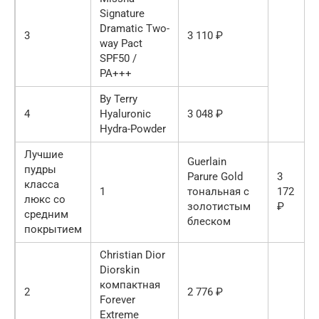
Signature
Dramatic Two-
3
3 110 ₽
way Pact
SPF50 /
PA+++
By Terry
4
Hyaluronic
3 048 ₽
Hydra-Powder
Лучшие
Guerlain
пудры
Parure Gold
3
класса
1
тональная с
172
люкс со
золотистым
₽
средним
блеском
покрытием
Christian Dior
Diorskin
компактная
2
2 776 ₽
Forever
Extreme