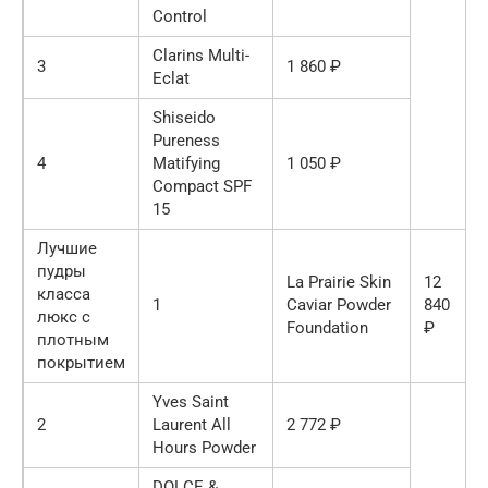
Control
Clarins Multi-
3
1 860 ₽
Eclat
Shiseido
Pureness
4
Matifying
1 050 ₽
Compact SPF
15
Лучшие
пудры
La Prairie Skin
12
класса
1
Caviar Powder
840
люкс с
Foundation
₽
плотным
покрытием
Yves Saint
2
Laurent All
2 772 ₽
Hours Powder
DOLCE &