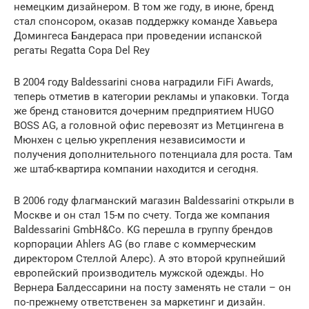
немецким дизайнером. В том же году, в июне, бренд
стал спонсором, оказав поддержку команде Хавьера
Домингеса Бандераса при проведении испанской
регаты Regatta Copa Del Rey
В 2004 году Baldessarini снова наградили FiFi Awards,
теперь отметив в категории рекламы и упаковки. Тогда
же бренд становится дочерним предприятием HUGO
BOSS AG, а головной офис перевозят из Метцингена в
Мюнхен с целью укрепления независимости и
получения дополнительного потенциала для роста. Там
же штаб-квартира компании находится и сегодня.
В 2006 году флагманский магазин Baldessarini открыли в
Москве и он стал 15-м по счету. Тогда же компания
Baldessarini GmbH&Co. KG перешла в группу брендов
корпорации Ahlers AG (во главе с коммерческим
директором Стеллой Алерс). А это второй крупнейший
европейский производитель мужской одежды. Но
Вернера Балдессарини на посту заменять не стали – он
по-прежнему ответственен за маркетинг и дизайн.