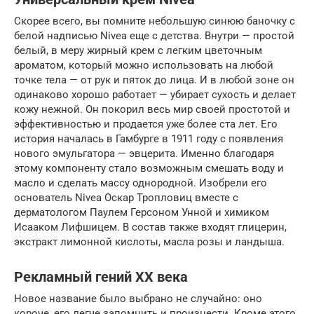
Скорее всего, вы помните небольшую синюю баночку с
белой надписью Nivea еще c детства. Внутри — простой
белый, в меру жирный крем с легким цветочным
ароматом, который можно использовать на любой
точке тела — от рук и пяток до лица. И в любой зоне он
одинаково хорошо работает — убирает сухость и делает
кожу нежной. Он покорил весь мир своей простотой и
эффективностью и продается уже более ста лет. Его
история началась в Гамбурге в 1911 году с появления
нового эмульгатора — эвцерита. Именно благодаря
этому компоненту стало возможным смешать воду и
масло и сделать массу однородной. Изобрели его
основатель Nivea Оскар Тропловиц вместе с
дерматологом Паулем Герсоном Унной и химиком
Исааком Лифшицем. В состав также входят глицерин,
экстракт лимонной кислоты, масла розы и ландыша.
Рекламный гений XX века
Новое название было выбрано не случайно: оно
короче, его легче запомнить и произнести. Кроме этого