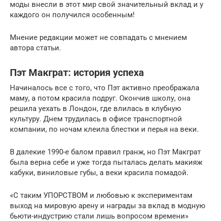
моды внесли в этот мир свой значительный вклад и у
каждого он получился особенным!
Мнение редакции может не совпадать с мнением
автора статьи.
Пэт Макграт: история успеха
Начиналось все с того, что Пэт активно преображала
маму, а потом красила подруг. Окончив школу, она
решила уехать в Лондон, где влилась в клубную
культуру. Днем трудилась в офисе транспортной
компании, по ночам клеила блестки и перья на веки.
В далекие 1990-е балом правил гранж, но Пэт Макграт
была верна себе и уже тогда пыталась делать макияж
кабуки, виниловые губы, а веки красила помадой.
«С таким УПОРСТВОМ и любовью к экспериментам
выход на мировую арену и награды за вклад в модную
бьюти-индустрию стали лишь вопросом времени»