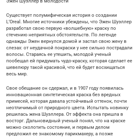
Эжен Шуэллер в молодости
Существует полумифическая история о создании
L’Oreal. Многие источники убеждены, что Эжен Шуэллер
разработал свою первую «волшебную» краску по
стечению неприятных обстоятельств. По легенде
однажды Эжен вернулся домой и застал свою жену в
слезах: от неудачной покраски у нее сильно пострадали
волосы. Стараясь ее утешить, молодой ученый
пообещал ей придумать чудо-краску, которая сделает ее
шевелюру такой красивой, что ей будет восхищаться
весь мир.
Свое обещание он сдержал, и в 1907 году появилась
инновационная синтетическая краска без вредных
примесей, которая давала устойчивый оттенок, почти
неотличимый от природного цвета. Испытать новинку
решилась жена Шуэллера. От эффекта она пришла в
восторг. Дальновидный ученый понял, что на краске
можно сколотить состояние, и первым делом
предложил ее знакомому парикмахеру, а позже