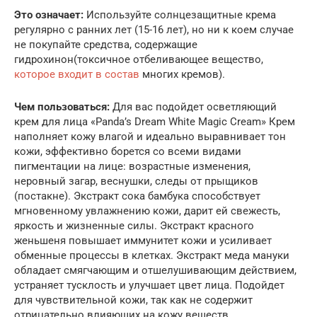
Это означает:
Используйте солнцезащитные крема
регулярно с ранних лет (15-16 лет), но ни к коем случае
не покупайте средства, содержащие
гидрохинон(токсичное отбеливающее вещество,
которое входит в состав
многих кремов).
Чем пользоваться:
Для вас подойдет осветляющий
крем для лица «Panda’s Dream White Magic Cream» Крем
наполняет кожу влагой и идеально выравнивает тон
кожи, эффективно борется со всеми видами
пигментации на лице: возрастные изменения,
неровный загар, веснушки, следы от прыщиков
(постакне). Экстракт сока бамбука способствует
мгновенному увлажнению кожи, дарит ей свежесть,
яркость и жизненные силы. Экстракт красного
женьшеня повышает иммунитет кожи и усиливает
обменные процессы в клетках. Экстракт меда мануки
обладает смягчающим и отшелушивающим действием,
устраняет тусклость и улучшает цвет лица. Подойдет
для чувствительной кожи, так как не содержит
отрицательно влияющих на кожу веществ.