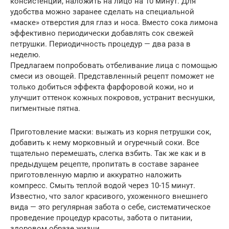
консистенции, наложить на лицо на 10 минут. Для
удобства можно заранее сделать на специальной
«маске» отверстия для глаз и носа. Вместо сока лимона
эффективно периодически добавлять сок свежей
петрушки. Периодичность процедур — два раза в
неделю.
Предлагаем попробовать отбеливание лица с помощью
смеси из овощей. Представленный рецепт поможет не
только добиться эффекта фарфоровой кожи, но и
улучшит оттенок кожных покровов, устранит веснушки,
пигментные пятна.
Приготовление маски: выжать из корня петрушки сок,
добавить к нему морковный и огуречный соки. Все
тщательно перемешать, слегка взбить. Так же как и в
предыдущем рецепте, пропитать в составе заранее
приготовленную марлю и аккуратно наложить
компресс. Смыть теплой водой через 10-15 минут.
Известно, что залог красивого, ухоженного внешнего
вида — это регулярная забота о себе, систематическое
проведение процедур красоты, забота о питании,
здоровом образе жизни.