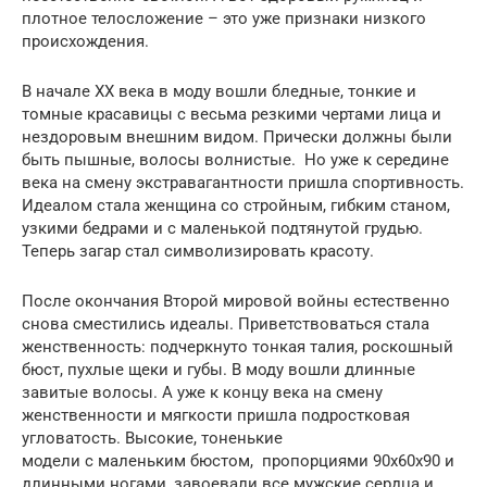
плотное телосложение – это уже признаки низкого
происхождения.
В начале ХХ века в моду вошли бледные, тонкие и
томные красавицы с весьма резкими чертами лица и
нездоровым внешним видом. Прически должны были
быть пышные, волосы волнистые. Но уже к середине
века на смену экстравагантности пришла спортивность.
Идеалом стала женщина со стройным, гибким станом,
узкими бедрами и с маленькой подтянутой грудью.
Теперь загар стал символизировать красоту.
После окончания Второй мировой войны естественно
снова сместились идеалы. Приветствоваться стала
женственность: подчеркнуто тонкая талия, роскошный
бюст, пухлые щеки и губы. В моду вошли длинные
завитые волосы. А уже к концу века на смену
женственности и мягкости пришла подростковая
угловатость. Высокие, тоненькие
модели с маленьким бюстом, пропорциями 90х60х90 и
длинными ногами, завоевали все мужские сердца и