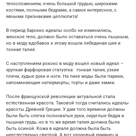
телосложением, очень большой грудью, широкими
костями, полными бедрами, а самое интересное, с
явными признаками целлюлита!
В период барокко идеалы особо не изменились,
женское тело, должно было оставаться очень пышным,
но в моду вдобавок к этому вошли лебединая шея и
тонкая талия.
С наступлением рококо в моду вошел новый идеал –
хрупкая фарфоровая статуэтка: тонкая талия, узкие
плечи, худые руки и ноги. На пике моды были парики,
напоминающие натюрморты, торты и даже замки.
После французской революции актуальной стала
естественная красота. Таковой тогда считались идеалы
красоты Древней Греции. У дам того времени должны
были быть слегка полноватые руки, округлые бедра и
пышная грудь, но в то же время талия должна была
быть осиной. Кожа в идеале должна была быть
неестественно светлой. А вот здоровый румянец и