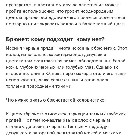
препаратом, в противном случае осветление может
пройти неполноценно, что грозит неоднородным
цветом прядей, вследствие чего придется осветляться
повторно или закрасить волосы в более темный цвет.
Брюнет: кому подходит, кому нет?
Иссиня черные пряди – черта исконных брюнеток. Этот
колор, изначально, характеризовал девушек с
цветотипом «контрастная зима», обладательниц белой
кожи, глубоких черных или голубых глаз. Однако во
второй половине ХХ века парикмахеры стали его чаще
использовать, даже если женщины отличались
теплыми природными тонами.
Что нужно знать о брюнетистой колористике:
К цвету «брюнет» относятся вариации темных глубоких
прядей – от темно-каштановых волос с черным
отливом до иссиня черных. Теплые – подойдут
девушкам с загорелой, желтоватой кожей и мягкими