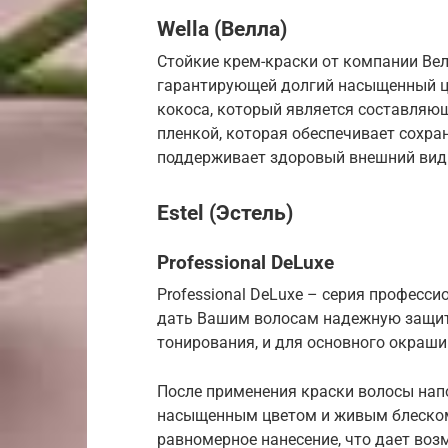
Wella (Велла)
Стойкие крем-краски от компании Ве
гарантирующей долгий насыщенный цв
кокоса, который является составляю
пленкой, которая обеспечивает сохр
поддерживает здоровый внешний вид
Estel (Эстель)
Professional DeLuxe
Professional DeLuxe – серия професси
дать Вашим волосам надежную защиту
тонирования, и для основного окраши
После применения краски волосы нап
насыщенным цветом и живым блеском.
равномерное нанесение, что дает во