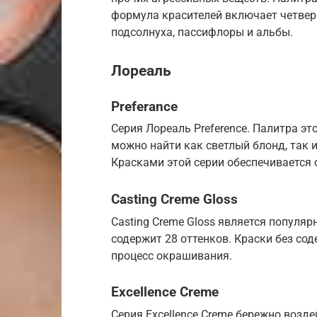
формула красителей включает четвер
подсолнуха, пассифлоры и альбы.
Лореаль
Preferance
Серия Лореаль Preference. Палитра эт
можно найти как светлый блонд, так 
Красками этой серии обеспечивается 
Casting Creme Gloss
Casting Creme Gloss является популя
содержит 28 оттенков. Краски без с
процесс окрашивания.
Excellence Creme
Серия Excellence Creme бережно возде