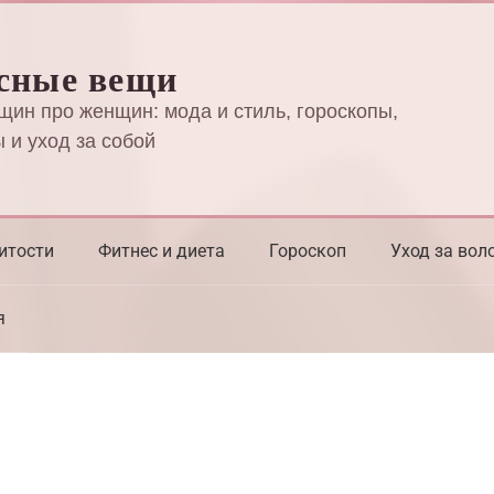
сные вещи
щин про женщин: мода и стиль, гороскопы,
 и уход за собой
итости
Фитнес и диета
Гороскоп
Уход за вол
я