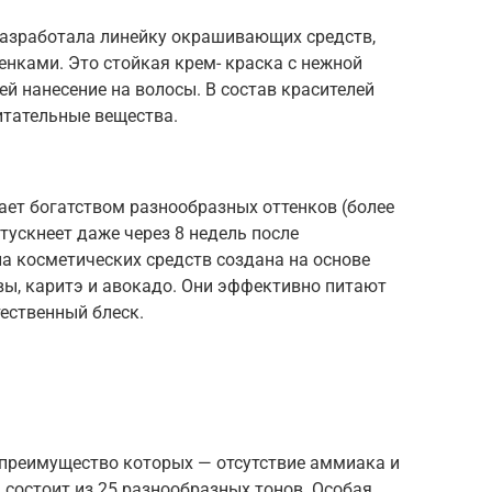
азработала линейку окрашивающих средств,
енками. Это стойкая крем- краска с нежной
й нанесение на волосы. В состав красителей
итательные вещества.
жает богатством разнообразных оттенков (более
отускнеет даже через 8 недель после
 косметических средств создана на основе
ы, каритэ и авокадо. Они эффективно питают
тественный блеск.
 преимущество которых — отсутствие аммиака и
 состоит из 25 разнообразных тонов. Особая