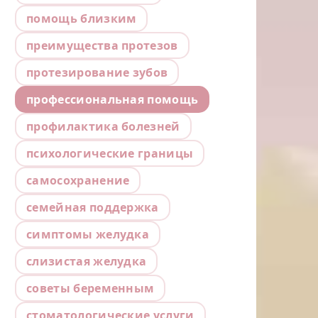
помощь близким
преимущества протезов
протезирование зубов
профессиональная помощь
профилактика болезней
психологические границы
самосохранение
семейная поддержка
симптомы желудка
слизистая желудка
советы беременным
стоматологические услуги