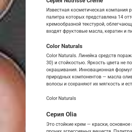
Серия Nutrisse Crème
Известная косметическая компания р
палитра которых представлена 14 отт
кремообразной текстурой, облегчающе
входят фруктовые масла, кератин и п
Color Naturals
Color Naturals. Линейка средств пора
30) и стойкостью. Яркость цвета не п
окрашивания. Инновационная формула
природных компонентов — масла олив
волосы и сохраняют их мягкость и ес
Color Naturals
Серия Olia
Это стойкие крем — краски, основное
прочих агрессивных веществ. Палитра