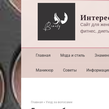
Перейти
к
Интере
контенту
Сайт для жен
фитнес, диеты
Главная
Мода и стиль
Знамен
Маникюр
Советы
Информаци
Главная
»
Уход за волосами