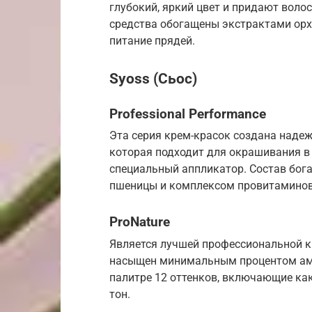
глубокий, яркий цвет и придают воло
средства обогащены экстрактами орхи
питание прядей.
Syoss (Сьос)
Professional Performance
Эта серия крем-красок создана наде
которая подходит для окрашивания в
специальный аппликатор. Состав бог
пшеницы и комплексом провитаминов
ProNature
Является лучшей профессиональной кр
насыщен минимальным процентом амм
палитре 12 оттенков, включающие как
тон.