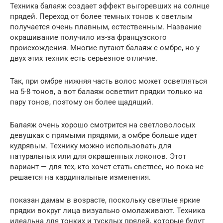
Техника балаяж создает эффект выгоревших на солнце
прядей. Переход от более темных тонов к светлым
получается очень плавным, естественным. Название
окрашивание получило из-за французского
происхождения. Многие путают балаяж с омбре, но у
двух этих техник есть серьезное отличие.
Так, при омбре нижняя часть волос может осветляться
на 5-8 тонов, а вот балаяж осветлит прядки только на
пару тонов, поэтому он более щадящий.
Балаяж очень хорошо смотрится на светловолосых
девушках с прямыми прядями, а омбре больше идет
кудрявым. Технику можно использовать для
натуральных или для окрашенных локонов. Этот
вариант — для тех, кто хочет стать светлее, но пока не
решается на кардинальные изменения.
показан дамам в возрасте, поскольку светлые яркие
прядки вокруг лица визуально омолаживают. Техника
идеальна для тонких и тусклых прядей, которые будут