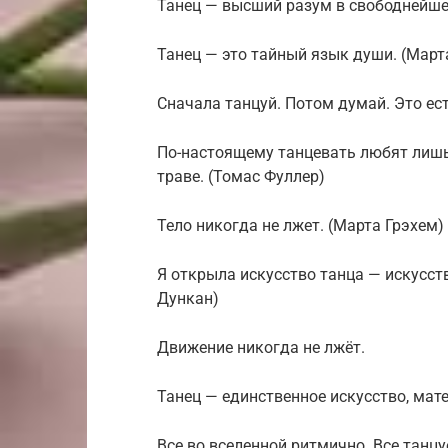
Танец — высший разум в свободнейшем
Танец — это тайный язык души. (Март
Сначала танцуй. Потом думай. Это ес
По-настоящему танцевать любят лишь 
траве. (Томас Фуллер)
Тело никогда не лжет. (Марта Грэхем)
Я открыла искусство танца — искусств
Дункан)
Движение никогда не лжёт.
Танец — единственное искусство, мат
Все во вселенной ритмично. Все танцу