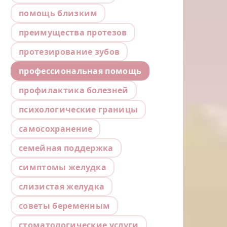
помощь близким
преимущества протезов
протезирование зубов
профессиональная помощь
профилактика болезней
психологические границы
самосохранение
семейная поддержка
симптомы желудка
слизистая желудка
советы беременным
стоматологические услуги