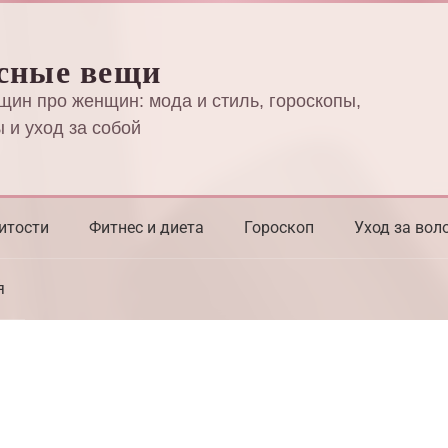
сные вещи
щин про женщин: мода и стиль, гороскопы,
 и уход за собой
итости
Фитнес и диета
Гороскоп
Уход за вол
я