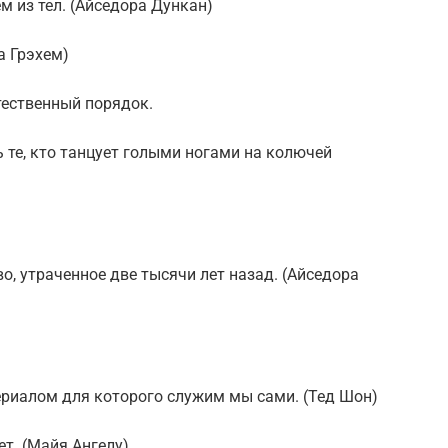
 из тел. (Айседора Дункан)
а Грэхем)
тественный порядок.
те, кто танцует голыми ногами на колючей
о, утраченное две тысячи лет назад. (Айседора
ериалом для которого служим мы сами. (Тед Шон)
ет. (Майя Ангелу)