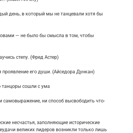
й день, в который мы не танцевали хотя бы
ловами — не было бы смысла в том, чтобы
аучись степу. (Фред Астер)
я проявление его души. (Айседора Дункан)
о танцоры сошли с ума
ни самовыражение, ни способ высвободить что-
ческие несчастья, заполняющие исторические
 неудачи великих лидеров возникли только лишь