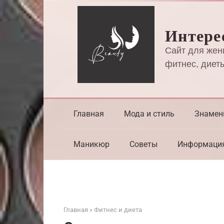
Перейти
к
Интере
контенту
Сайт для жен
фитнес, диеты
Главная
Мода и стиль
Знамен
Маникюр
Советы
Информаци
Главная
»
Фитнес и диета