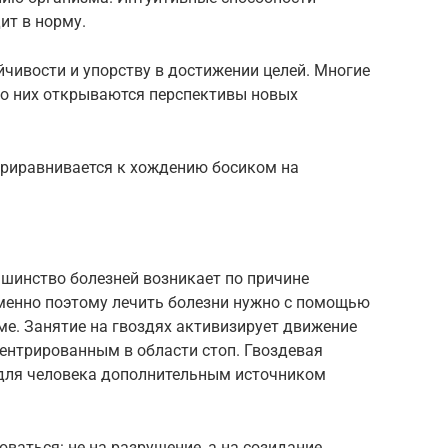
ит в норму.
чивости и упорству в достижении целей. Многие
то них открываются перспективы новых
приравнивается к хождению босиком на
ьшинство болезней возникает по причине
Именно поэтому лечить болезни нужно с помощью
ме. Занятие на гвоздях активизирует движение
ентрированным в области стоп. Гвоздевая
я для человека дополнительным источником
ваться: не на разрушение, а на созидание.