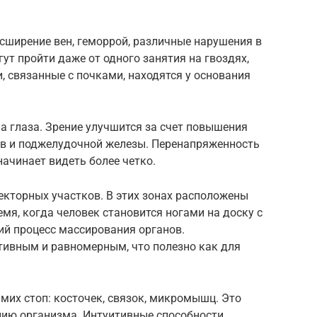
сширение вен, геморрой, различные нарушения в
гут пройти даже от одного занятия на гвоздях,
, связанные с почками, находятся у основания
а глаза. Зрение улучшится за счет повышения
в и поджелудочной железы. Перенапряженность
начинает видеть более четко.
екторных участков. В этих зонах расположены
емя, когда человек становится ногами на доску с
ний процесс массирования органов.
тивным и равномерным, что полезно как для
амих стоп: косточек, связок, микромышц. Это
ию организма. Интуитивные способности