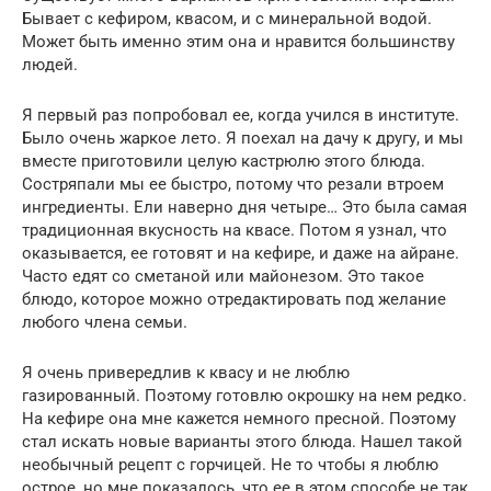
Бывает с кефиром, квасом, и с минеральной водой.
Может быть именно этим она и нравится большинству
людей.
Я первый раз попробовал ее, когда учился в институте.
Было очень жаркое лето. Я поехал на дачу к другу, и мы
вместе приготовили целую кастрюлю этого блюда.
Состряпали мы ее быстро, потому что резали втроем
ингредиенты. Ели наверно дня четыре… Это была самая
традиционная вкусность на квасе. Потом я узнал, что
оказывается, ее готовят и на кефире, и даже на айране.
Часто едят со сметаной или майонезом. Это такое
блюдо, которое можно отредактировать под желание
любого члена семьи.
Я очень привередлив к квасу и не люблю
газированный. Поэтому готовлю окрошку на нем редко.
На кефире она мне кажется немного пресной. Поэтому
стал искать новые варианты этого блюда. Нашел такой
необычный рецепт с горчицей. Не то чтобы я люблю
острое, но мне показалось, что ее в этом способе не так