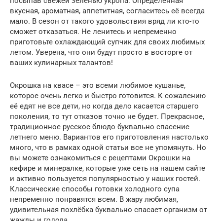
посыпав свежей зеленью укропа. Определённая
вкусная, ароматная, аппетитная, согласитесь её всегда
мало. В сезон от такого удовольствия вряд ли кто-то
сможет отказаться. Не ленитесь и непременно
приготовьте охлаждающий супчик для своих любимых
летом. Уверена, что они будут просто в восторге от
ваших кулинарных талантов!
Окрошка на квасе – это всеми любимое кушанье,
которое очень легко и быстро готовится. К сожалению
её едят не все дети, но когда дело касается старшего
поколения, то тут отказов точно не будет. Прекрасное,
традиционное русское блюдо буквально спасение
летнего меню. Вариантов его приготовления настолько
много, что в рамках одной статьи все не упомянуть. Но
вы можете ознакомиться с рецептами Окрошки на
кефире и минералке, которые уже сеть на нашем сайте
и активно пользуется популярностью у наших гостей.
Классические способы готовки холодного супа
непременно понравятся всем. В жару любимая,
удивительная похлёбка буквально спасает организм от
жажды и голода.