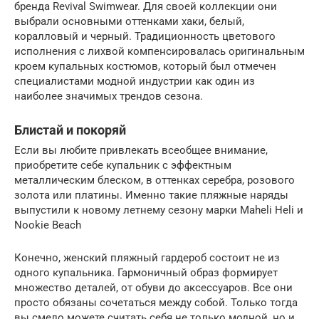
бренда Revival Swimwear. Для своей коллекции они
выбрали основными оттенками хаки, белый,
коралловый и черный. Традиционность цветового
исполнения с лихвой компенсировалась оригинальным
кроем купальных костюмов, который был отмечен
специалистами модной индустрии как один из
наиболее значимых трендов сезона.
Блистай и покоряй
Если вы любите привлекать всеобщее внимание,
приобретите себе купальник с эффектным
металлическим блеском, в оттенках серебра, розового
золота или платины. Именно такие пляжные наряды
выпустили к новому летнему сезону марки Maheli Heli и
Nookie Beach
Конечно, женский пляжный гардероб состоит не из
одного купальника. Гармоничный образ формирует
множество деталей, от обуви до аксессуаров. Все они
просто обязаны сочетаться между собой. Только тогда
вы смело можете считать себя не только модной, но и