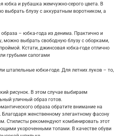
я юбка и рубашка жемчужно-серого цвета. В
о выбрать блузу с аккуратным воротником, а
» образа – юбка-года из денима. Практично и
у, можно выбрать свободную блузу с оборками,
проймой. Кстати, джинсовая юбка-годе отлично
или грубыми сапогами
и штапельные юбки-годе. Для летних луков – то,
кий рисунок. В этом случае выбираем
льный уличный образ готов.
омантического образа обратите внимание на
. Благодаря женственному элегантному фасону
ым. Стилисты рекомендуют комбинировать этот
ющими укороченными топами. В качестве обуви
 высокой шпильке.