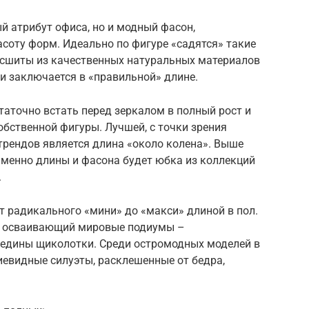
й атрибут офиса, но и модный фасон,
соту форм. Идеально по фигуре «садятся» такие
и сшиты из качественных натуральных материалов
ки заключается в «правильной» длине.
таточно встать перед зеркалом в полный рост и
бственной фигуры. Лучшей, с точки зрения
трендов является длина «около колена». Выше
именно длины и фасона будет юбка из коллекций
.
от радикального «мини» до «макси» длиной в пол.
ко осваивающий мировые подиумы –
редины щиколотки. Среди остромодных моделей в
иевидные силуэты, расклешенные от бедра,