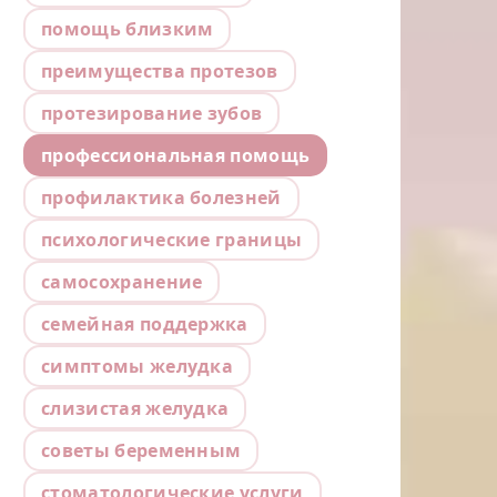
помощь близким
преимущества протезов
протезирование зубов
профессиональная помощь
профилактика болезней
психологические границы
самосохранение
семейная поддержка
симптомы желудка
слизистая желудка
советы беременным
стоматологические услуги