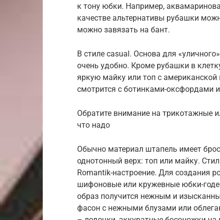
к тону юбки. Например, аквамаринова
качестве альтернативы рубашки можн
можно завязать на бант.
В стиле casual. Основа для «уличного
очень удобно. Кроме рубашки в клетк
яркую майку или топ с американской 
смотрится с ботинками-оксфордами 
Обратите внимание на трикотажные ил
что надо
Обычно материал штапель имеет брос
однотонный верх: топ или майку. Сти
Romantik-настроение. Для создания р
шифоновые или кружевные юбки-годе
образ получится нежным и изысканн
фасон с нежными блузами или облега
– лодочки, аккуратные босоножки на