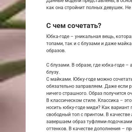
Данные модели представлены, в основ
как она стройнит полных девушек. Не
С чем сочетать?
Юбка-годе – уникальная вещь, котора
топами, так и с блузами и даже май
образов.
С блузами. В образе, где юбка-годе 
блузу.
С майками. Юбку-годе можно сочетат
обязательно заправляем. Даже если р
ничего страшного. Образ получится о
В классическом стиле. Классика – это
носить юбку-годе миди? Как вариант
свободный топ с принтом. В качестве 
завершаем образ туфлями-лодочками 
оттенков. В качестве дополнения – п