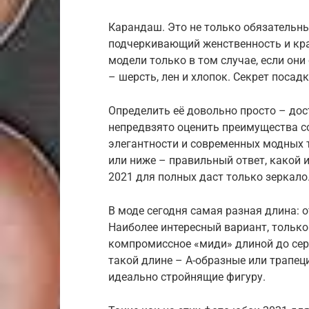
Карандаш. Это не только обязательны
подчеркивающий женственность и кра
модели только в том случае, если он
– шерсть, лен и хлопок. Секрет посад
Определить её довольно просто – дос
непредвзято оценить преимущества со
элегантности и современных модных 
или ниже – правильный ответ, какой 
2021 для полных даст только зеркало
В моде сегодня самая разная длина: 
Наиболее интересный вариант, толь
компромиссное «миди» длиной до се
такой длине – А-образные или трапец
идеально стройнящие фигуру.