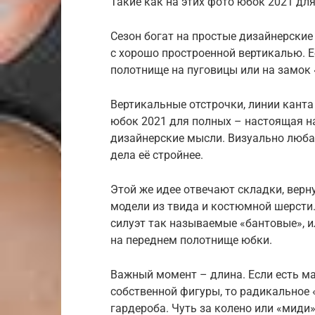
Такие как на этих фото юбок 2021 дл
Сезон богат на простые дизайнерские
с хорошо простроенной вертикалью. Е
полотнище на пуговицы или на замок 
Вертикальные отстрочки, линии канта
юбок 2021 для полных – настоящая на
дизайнерские мысли. Визуально люба
дела её стройнее.
Этой же идее отвечают складки, вер
модели из твида и костюмной шерсти
силуэт так называемые «бантовые», и
на переднем полотнище юбки.
Важный момент – длина. Если есть м
собственной фигуры, то радикальное 
гардероба. Чуть за колено или «миди