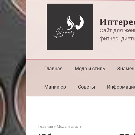
Перейти
к
Интере
контенту
Сайт для жен
фитнес, диеты
Главная
Мода и стиль
Знамен
Маникюр
Советы
Информаци
Главная
»
Мода и стиль