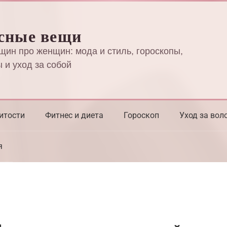
сные вещи
щин про женщин: мода и стиль, гороскопы,
 и уход за собой
итости
Фитнес и диета
Гороскоп
Уход за вол
я