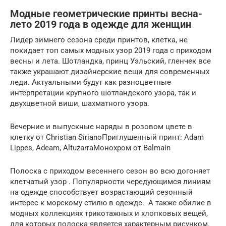
Модные геометрические принты весна-
лето 2019 года в одежде для женщин
Лидер зимнего сезона среди принтов, клетка, не
покидает топ самых модных узор 2019 года с приходом
весны и лета. Шотландка, принц Уэльский, гленчек все
также украшают дизайнерские вещи для современных
леди. Актуальными будут как разноцветные
интерпретации крупного шотландского узора, так и
двухцветной виши, шахматного узора.
Вечерние и выпускные наряды в розовом цвете в
клетку от Christian SirianoПриглушенный принт: Adam
Lippes, Adeam, AltuzarraМонохром от Balmain
Полоска с приходом весеннего сезон во всю догоняет
клетчатый узор . Популярности чередующимся линиям
на одежде способствует возрастающий сезонный
интерес к морскому стилю в одежде. А также обилие в
модных коллекциях трикотажных и хлопковых вещей,
для которых полоска является характерным рисунком.