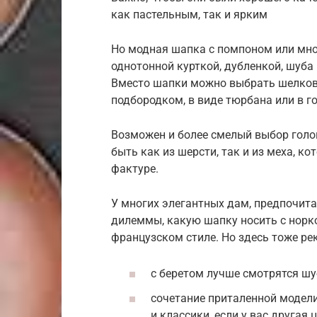
как пастельным, так и ярким
Но модная шапка с помпоном или мн
однотонной курткой, дубленкой, шуба
Вместо шапки можно выбрать шелковы
подбородком, в виде тюрбана или в г
Возможен и более смелый выбор голов
быть как из шерсти, так и из меха, к
фактуре.
У многих элегантных дам, предпочита
дилеммы, какую шапку носить с норк
французском стиле. Но здесь тоже ре
с беретом лучше смотрятся ш
сочетание приталенной модели 
и классики, если у вас другая 