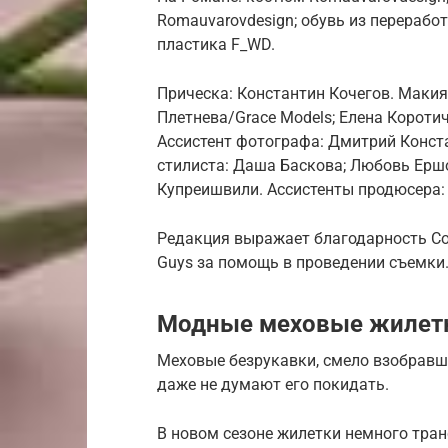
Romauvarovdesign; обувь из перерабо
пластика F_WD.
Прическа: Константин Кочегов. Макия
Плетнева/Grace Models; Елена Коротич
Ассистент фотографа: Дмитрий Конста
стилиста: Даша Баскова; Любовь Ерш
Купреишвили. Ассистенты продюсера:
Редакция выражает благодарность Cosmo
Guys за помощь в проведении съемки
Модные меховые жилет
Меховые безрукавки, смело взобравш
даже не думают его покидать.
В новом сезоне жилетки немного тра