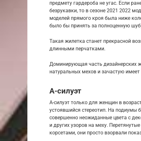
предмету гардероба не угас. Если р
безрукавки, то в сезоне 2021 2022 м
моделей прямого кроя была ниже колен
было бы принять за полноценную шуб
Такая жилетка станет прекрасной в
длинными перчатками.
Доминирующая часть дизайнерских ж
натуральных мехов и зачастую имеет
А-силуэт
А-силуэт только для женщин в возра
устоявшийся стереотип. На подиумы 
совершенно неожиданные цвета с дек
и других узоров на меху. Перетянуты
корсетами, они просто взорвали показ