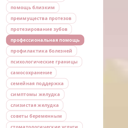
помощь близким
преимущества протезов
протезирование зубов
профессиональная помощь
профилактика болезней
психологические границы
самосохранение
семейная поддержка
симптомы желудка
слизистая желудка
советы беременным
стоматологические услуги