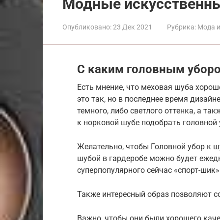
Модные искусственны
Опубликовано:
23 Дек 2021
Рубрика:
Мода и
С каким головным уборо
Есть мнение, что меховая шуба хорош
это так, но в последнее время дизай
темного, либо светлого оттенка, а так
к норковой шубе подобрать головной у
Желательно, чтобы Головной убор к шу
шубой в гардеробе можно будет ежед
суперпопулярного сейчас «спорт-шик»
Также интересный образ позволяют с
Важно, чтобы они были хорошего каче