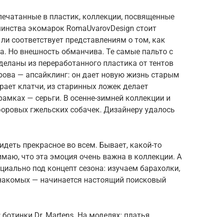
апечатанные в пластик, коллекции, посвященные
инства экомарок RomaUvarovDesign стоит
 ли соответствует представлениям о том, как
. Но внешность обманчива. Те самые пальто с
деланы из переработанного пластика от тентов
рова — апсайклинг: он дает новую жизнь старым
рает клатчи, из старинных ложек делает
рамках — серьги. В осенне-зимней коллекции и
форовых гжельских собачек. Дизайнеру удалось
идеть прекрасное во всем. Бывает, какой-то
имаю, что эта эмоция очень важна в коллекции. А
циально под концепт сезона: изучаем барахолки,
знакомых — начинается настоящий поисковый
ботинки Dr. Martens. На моделях: платья