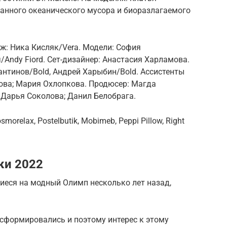
танного ­океанического мусора и биоразлагаемого
ж: Ника Кисляк/Vera. Модели: София
/Andy Fiord. Сет-дизайнер: Анастасия Харламова.
нтинов/Bold, Андрей Харыбин/Bold. Ассистенты
ова; Мария Охлопкова. Продюсер: Магда
 Дарья Соколова; Данил Белобрага.
relax, Postelbutik, Mobimeb, Peppi Pillow, Right
.
ки 2022
иеся на модный Олимп несколько лет назад,
нсформировались и поэтому интерес к этому