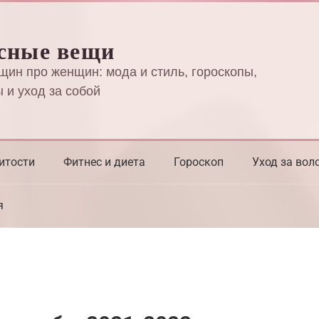
сные вещи
щин про женщин: мода и стиль, гороскопы,
 и уход за собой
итости
Фитнес и диета
Гороскоп
Уход за вол
я