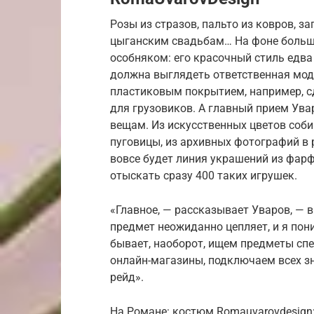
Розы из стразов, пальто из ковров, з
цыганским свадьбам… На фоне больш
особняком: его красочный стиль едва
должна выглядеть ответственная мода
пластиковым покрытием, например, с
для грузовиков. А главный прием Ува
вещам. Из искусственных цветов соби
пуговицы, из архивных фотографий в 
вовсе будет линия украшений из фар
отыскать сразу 400 таких игрушек.
«Главное, — рассказывает Уваров, — в
предмет неожиданно цепляет, и я пон
бывает, наоборот, ищем предметы спе
онлайн-магазины, подключаем всех 
рейд».
На Романе: костюм Romauvarovdesign; 