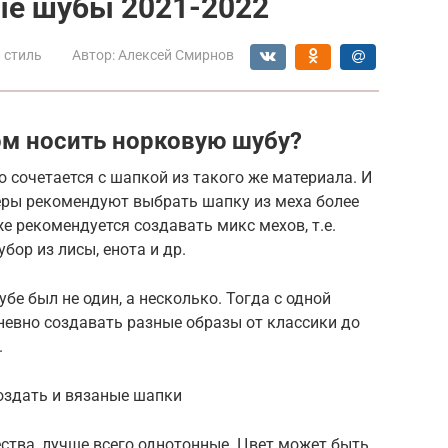
е шубы 2021-2022
 стиль
Автор:
Алексей Смирнов
м носить норковую шубу?
о сочетается с шапкой из такого же материала. И
неры рекомендуют выбрать шапку из меха более
же рекомендуется создавать микс мехов, т.е.
бор из лисы, енота и др.
бе был не один, а несколько. Тогда с одной
невно создавать разные образы от классики до
.
оздать и вязаные шапки
ства, лучше всего однотонные. Цвет может быть