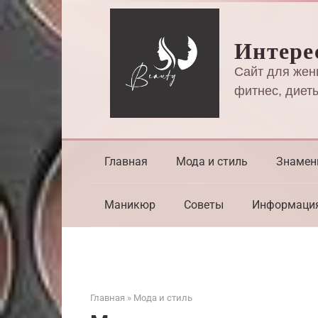
Перейти
к
Интере
контенту
Сайт для жен
фитнес, диеты
Главная
Мода и стиль
Знамен
Маникюр
Советы
Информаци
Главная
»
Мода и стиль