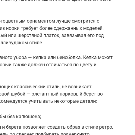
огоцветным орнаментом лучше смотрится с
 из норки требует более сдержанных моделей.
й или шерстяной платок, завязывая его под
олливудском стиле.
ного убора — кепка или бейсболка. Кепка может
оторый также должен отличаться по цвету и
ющих классический стиль, не возникает
овой шубой — элегантный норковый берет во
комендуется учитывать некоторые детали:
убы без капюшона;
и берета позволяет создать образ в стиле ретро,
цель, то следует подбирать подчеркнуто