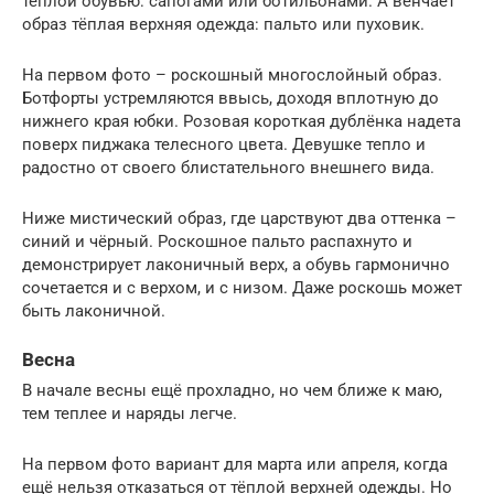
тёплой обувью: сапогами или ботильонами. А венчает
образ тёплая верхняя одежда: пальто или пуховик.
На первом фото – роскошный многослойный образ.
Ботфорты устремляются ввысь, доходя вплотную до
нижнего края юбки. Розовая короткая дублёнка надета
поверх пиджака телесного цвета. Девушке тепло и
радостно от своего блистательного внешнего вида.
Ниже мистический образ, где царствуют два оттенка –
синий и чёрный. Роскошное пальто распахнуто и
демонстрирует лаконичный верх, а обувь гармонично
сочетается и с верхом, и с низом. Даже роскошь может
быть лаконичной.
Весна
В начале весны ещё прохладно, но чем ближе к маю,
тем теплее и наряды легче.
На первом фото вариант для марта или апреля, когда
ещё нельзя отказаться от тёплой верхней одежды. Но