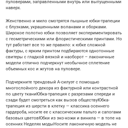
пуловерами, заправленными внутрь или выпущенными
наверх.
Женственно и мило смотрятся пышные юбки-трапеции
с блузками, украшенными воланами и оборками.
Широкое полотно юбки позволяет экспериментировать
с геометрическими или флористическими принтами. Но
тут работает все то же правило: к юбке сложной
фактуры, с ярким принтом подбираются однотонные
свитеры с гладкой вязкой и наоборот – лаконичные
модели отлично подчеркнут необычное сплетение
объемных кос и жгутов на пуловере.
Подчеркните трендовый А-силуэт с помощью
многослойного декора из фактурной или контрастной
по цвету тканиЮбка-трапеция с разрезами спереди и
сзади будет смотреться как вызов обществуЮбка-
трапеция из шерсти в клетку — классика осеннего
гардероба, носите ее с классическим пальто и сапогами
базовых цветовЮбки из эко-кожи и винила — в топе на
осенних Неделях модыНосите лаконичную модель не