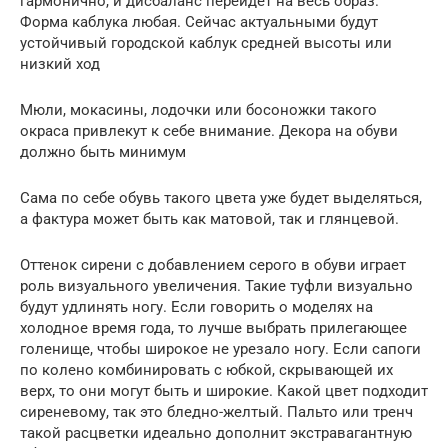
гармонично, и дисбаланс перейдет на весь образ.
Форма каблука любая. Сейчас актуальными будут
устойчивый городской каблук средней высоты или
низкий ход
Мюли, мокасины, лодочки или босоножки такого
окраса привлекут к себе внимание. Декора на обуви
должно быть минимум
Сама по себе обувь такого цвета уже будет выделяться,
а фактура может быть как матовой, так и глянцевой.
Оттенок сирени с добавлением серого в обуви играет
роль визуального увеличения. Такие туфли визуально
будут удлинять ногу. Если говорить о моделях на
холодное время года, то лучше выбрать прилегающее
голенище, чтобы широкое не урезало ногу. Если сапоги
по колено комбинировать с юбкой, скрывающей их
верх, то они могут быть и широкие. Какой цвет подходит
сиреневому, так это бледно-желтый. Пальто или тренч
такой расцветки идеально дополнит экстравагантную