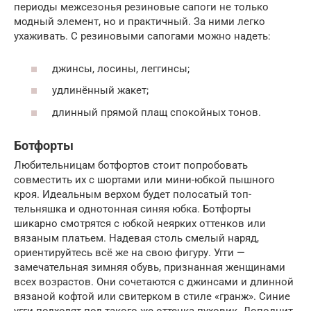
периоды межсезонья резиновые сапоги не только
модный элемент, но и практичный. За ними легко
ухаживать. С резиновыми сапогами можно надеть:
джинсы, лосины, леггинсы;
удлинённый жакет;
длинный прямой плащ спокойных тонов.
Ботфорты
Любительницам ботфортов стоит попробовать
совместить их с шортами или мини-юбкой пышного
кроя. Идеальным верхом будет полосатый топ-
тельняшка и однотонная синяя юбка. Ботфорты
шикарно смотрятся с юбкой неярких оттенков или
вязаным платьем. Надевая столь смелый наряд,
ориентируйтесь всё же на свою фигуру. Угги —
замечательная зимняя обувь, признанная женщинами
всех возрастов. Они сочетаются с джинсами и длинной
вязаной кофтой или свитерком в стиле «гранж». Синие
угги подходят под такого же оттенка пуховик. Дополнит