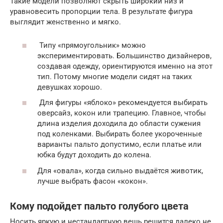
Такие модели позволяют скрыть широкий низ и
уравновесить пропорции тела. В результате фигура
выглядит женственно и мягко.
Типу «прямоугольник» можно
экспериментировать. Большинство дизайнеров,
создавая одежду, ориентируются именно на этот
тип. Потому многие модели сидят на таких
девушках хорошо.
Для фигуры «яблоко» рекомендуется выбирать
оверсайз, кокон или трапецию. Главное, чтобы
длина изделия доходила до области сужения
под коленками. Выбирать более укороченные
варианты пальто допустимо, если платье или
юбка будут доходить до колена.
Для «овала», когда сильно выдаётся животик,
лучше выбрать фасон «кокон».
Кому подойдет пальто голубого цвета
Носить яркую и нестандартную вещь решится далеко не