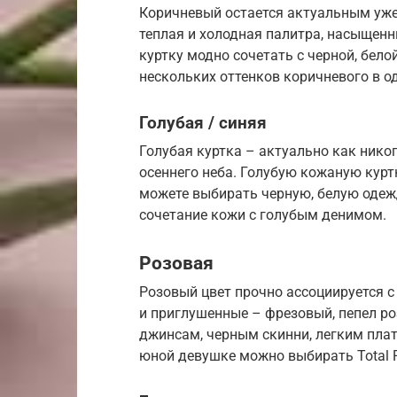
Коричневый остается актуальным уже н
теплая и холодная палитра, насыщен
куртку модно сочетать с черной, бел
нескольких оттенков коричневого в о
Голубая / синяя
Голубая куртка – актуально как никог
осеннего неба. Голубую кожаную куртк
можете выбирать черную, белую одеж
сочетание кожи с голубым денимом.
Розовая
Розовый цвет прочно ассоциируется с
и приглушенные – фрезовый, пепел ро
джинсам, черным скинни, легким пла
юной девушке можно выбирать Total P