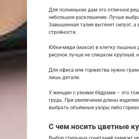
Для полненьких дам это отличное реш
небольшое расклешение. Лучше выбра
Завышенная талия вытянет силуэт, а
стройности.
Юбки-миди (макси) в клетку пышных 
рисунок лучше не слишком крупный, н
Для офиса или торжества нужно грам
лишь детали.
У женщин с узкими бёдрами – это то
грудь. При увеличении длины изделия
выбрать объёмные узоры либо гориз
С чем носить цветные к
Выбор стильных сочетаний зависит не