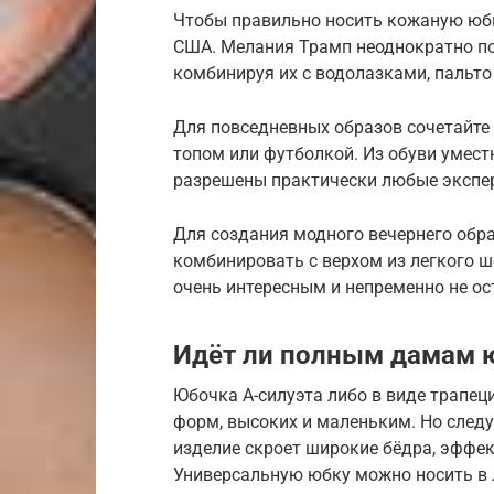
Чтобы правильно носить кожаную юбк
США. Мелания Трамп неоднократно по
комбинируя их с водолазками, пальт
Для повседневных образов сочетайте
топом или футболкой. Из обуви умест
разрешены практически любые эксп
Для создания модного вечернего обр
комбинировать с верхом из легкого ш
очень интересным и непременно не ост
Идёт ли полным дамам ю
Юбочка А-силуэта либо в виде трапе
форм, высоких и маленьким. Но следу
изделие скроет широкие бёдра, эффек
Универсальную юбку можно носить в 