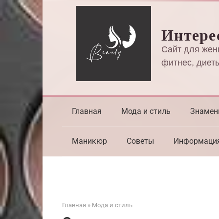
Перейти
к
Интере
контенту
Сайт для жен
фитнес, диеты
Главная
Мода и стиль
Знамен
Маникюр
Советы
Информаци
Главная
»
Мода и стиль