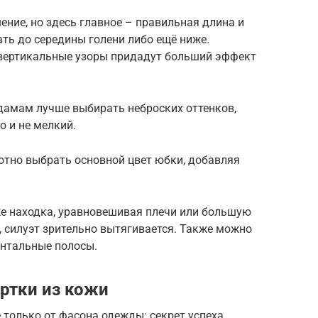
ение, но здесь главное – правильная длина и
ть до середины голени либо ещё ниже.
 вертикальные узоры придадут больший эффект
дамам лучше выбирать неброских оттенков,
о и не мелкий.
отно выбрать основной цвет юбки, добавляя
же находка, уравновешивая плечи или большую
, силуэт зрительно вытягивается. Также можно
онтальные полосы.
уртки из кожи
 только от фасона одежды: секрет успеха