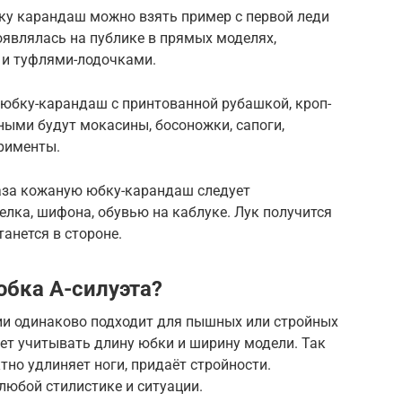
у карандаш можно взять пример с первой леди
являлась на публике в прямых моделях,
о и туфлями-лодочками.
 юбку-карандаш с принтованной рубашкой, кроп-
ными будут мокасины, босоножки, сапоги,
ерименты.
аза кожаную юбку-карандаш следует
елка, шифона, обувью на каблуке. Лук получится
анется в стороне.
бка А-силуэта?
ции одинаково подходит для пышных или стройных
ет учитывать длину юбки и ширину модели. Так
тно удлиняет ноги, придаёт стройности.
любой стилистике и ситуации.