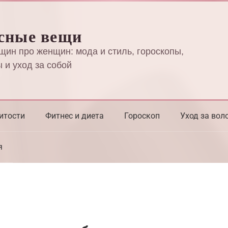
сные вещи
щин про женщин: мода и стиль, гороскопы,
 и уход за собой
итости
Фитнес и диета
Гороскоп
Уход за вол
я