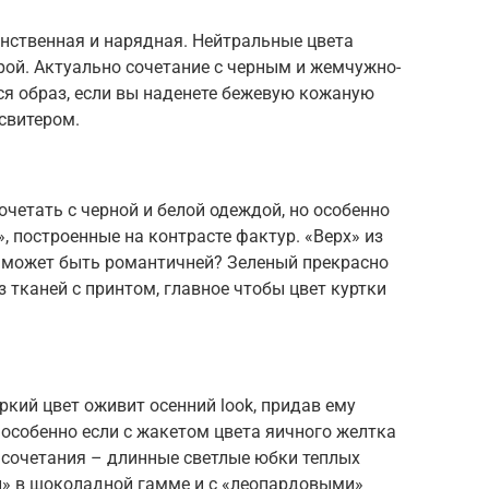
нственная и нарядная. Нейтральные цвета
рой. Актуально сочетание с черным и жемчужно-
ся образ, если вы наденете бежевую кожаную
свитером.
четать с черной и белой одеждой, но особенно
, построенные на контрасте фактур. «Верх» из
 может быть романтичней? Зеленый прекрасно
 тканей с принтом, главное чтобы цвет куртки
ркий цвет оживит осенний look, придав ему
 особенно если с жакетом цвета яичного желтка
 сочетания – длинные светлые юбки теплых
и» в шоколадной гамме и с «леопардовыми»