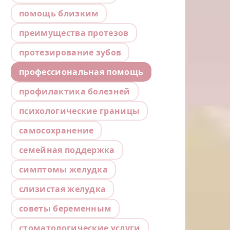
помощь близким
преимущества протезов
протезирование зубов
профессиональная помощь
профилактика болезней
психологические границы
самосохранение
семейная поддержка
симптомы желудка
слизистая желудка
советы беременным
стоматологические услуги