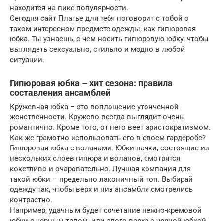
находится на пике популярности.
Сегодня сайт Платье для тебя поговорит с тобой о
таком интересном предмете одежды, как гипюровая
юбка. Ты узнаешь, с чем носить гипюровую юбку, чтобы
выглядеть сексуально, стильно и модно в любой
ситуации.
Гипюровая юбка – хит сезона: правила
составления ансамблей
Кружевная юбка – это воплощение утонченной
женственности. Кружево всегда выглядит очень
романтично. Кроме того, от него веет аристократизмом.
Как же грамотно использовать его в своем гардеробе?
Гипюровая юбка с воланами. Юбки-пачки, состоящие из
нескольких слоев гипюра и воланов, смотрятся
кокетливо и очаровательно. Лучшая компания для
такой юбки – предельно лаконичный топ. Выбирай
одежду так, чтобы верх и низ ансамбля смотрелись
контрастно.
Например, удачным будет сочетание нежно-кремовой
юбки с черным топом, или алого верха с черной юбкой.