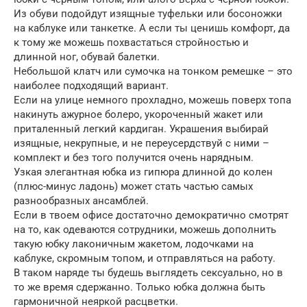
Из обуви подойдут изящные туфельки или босоножки
на каблуке или танкетке. А если ты ценишь комфорт, да
к тому же можешь похвастаться стройностью и
длинной ног, обувай балетки.
Небольшой клатч или сумочка на тонком ремешке – это
наиболее подходящий вариант.
Если на улице немного прохладно, можешь поверх топа
накинуть ажурное болеро, укороченный жакет или
приталенный легкий кардиган. Украшения выбирай
изящные, некрупные, и не переусердствуй с ними –
комплект и без того получится очень нарядным.
Узкая элегантная юбка из гипюра длинной до колен
(плюс-минус ладонь) может стать частью самых
разнообразных ансамблей.
Если в твоем офисе достаточно демократично смотрят
на то, как одеваются сотрудники, можешь дополнить
такую юбку лаконичным жакетом, лодочками на
каблуке, скромным топом, и отправляться на работу.
В таком наряде ты будешь выглядеть сексуально, но в
то же время сдержанно. Только юбка должна быть
гармоничной неяркой расцветки.