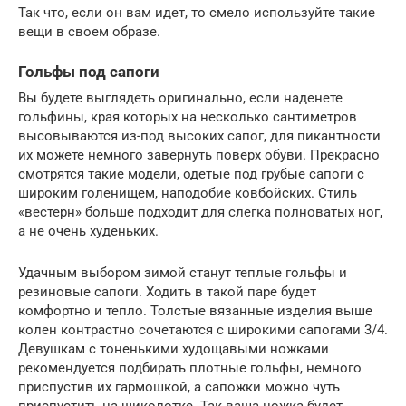
Так что, если он вам идет, то смело используйте такие
вещи в своем образе.
Гольфы под сапоги
Вы будете выглядеть оригинально, если наденете
гольфины, края которых на несколько сантиметров
высовываются из-под высоких сапог, для пикантности
их можете немного завернуть поверх обуви. Прекрасно
смотрятся такие модели, одетые под грубые сапоги с
широким голенищем, наподобие ковбойских. Стиль
«вестерн» больше подходит для слегка полноватых ног,
а не очень худеньких.
Удачным выбором зимой станут теплые гольфы и
резиновые сапоги. Ходить в такой паре будет
комфортно и тепло. Толстые вязанные изделия выше
колен контрастно сочетаются с широкими сапогами 3/4.
Девушкам с тоненькими худощавыми ножками
рекомендуется подбирать плотные гольфы, немного
приспустив их гармошкой, а сапожки можно чуть
приспустить на щиколотке. Так ваша ножка будет