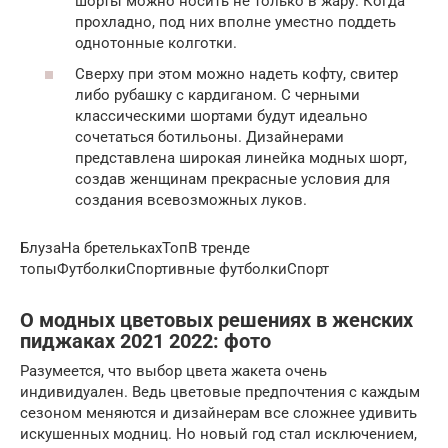
шорты можно носить не только в жару. Когда
прохладно, под них вполне уместно поддеть
однотонные колготки.
Сверху при этом можно надеть кофту, свитер
либо рубашку с кардиганом. С черными
классическими шортами будут идеально
сочетаться ботильоны. Дизайнерами
представлена широкая линейка модных шорт,
создав женщинам прекрасные условия для
создания всевозможных луков.
БлузаНа бретелькахТопВ тренде
топыФутболкиСпортивные футболкиСпорт
О модных цветовых решениях в женских
пиджаках 2021 2022: фото
Разумеется, что выбор цвета жакета очень
индивидуален. Ведь цветовые предпочтения с каждым
сезоном меняются и дизайнерам все сложнее удивить
искушенных модниц. Но новый год стал исключением,