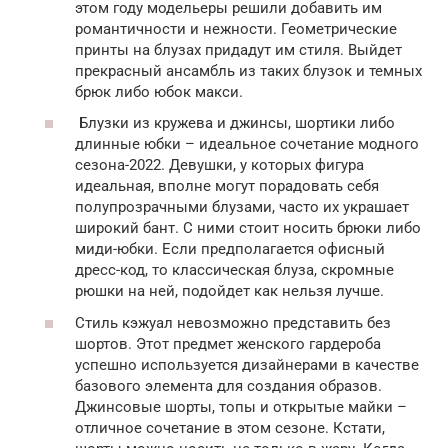
этом году модельеры решили добавить им
романтичности и нежности. Геометрические
принты на блузах придадут им стиля. Выйдет
прекрасный ансамбль из таких блузок и темных
брюк либо юбок макси.
Блузки из кружева и джинсы, шортики либо
длинные юбки – идеальное сочетание модного
сезона-2022. Девушки, у которых фигура
идеальная, вполне могут порадовать себя
полупрозрачными блузами, часто их украшает
широкий бант. С ними стоит носить брюки либо
миди-юбки. Если предполагается офисный
дресс-код, то классическая блуза, скромные
рюшки на ней, подойдет как нельзя лучше.
Стиль кэжуал невозможно представить без
шортов. Этот предмет женского гардероба
успешно используется дизайнерами в качестве
базового элемента для создания образов.
Джинсовые шорты, топы и открытые майки –
отличное сочетание в этом сезоне. Кстати,