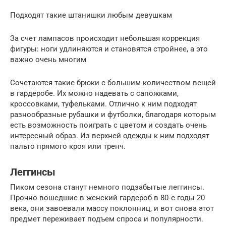
Подходят такие штанишки любым девушкам
За счет лампасов происходит небольшая коррекция
фигуры: ноги удлиняются и становятся стройнее, а это
важно очень многим
Сочетаются такие брюки с большим количеством вещей
в гардеробе. Их можно надевать с сапожками,
кроссовками, туфельками. Отлично к ним подходят
разнообразные рубашки и футболки, благодаря которым
есть возможность поиграть с цветом и создать очень
интересный образ. Из верхней одежды к ним подходят
пальто прямого кроя или тренч.
Леггинсы
Пиком сезо­на ста­нут немно­го под­за­бы­тые лег­гин­сы.
Проч­но вошед­шие в жен­ский гар­де­роб в 80‑е годы 20
века, они заво­е­ва­ли мас­су поклон­ниц, и вот сно­ва этот
пред­мет пере­жи­ва­ет подъ­ем спро­са и популярности.