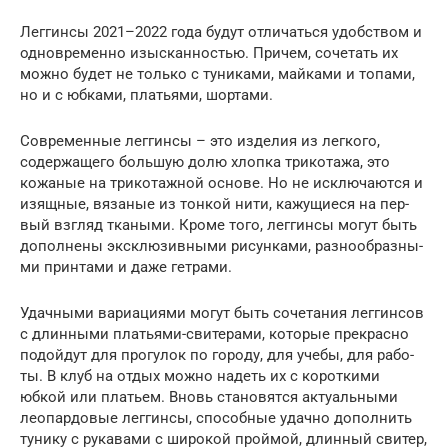
Лег­гин­сы 2021–2022 года будут отли­чать­ся удоб­ством и
одно­вре­мен­но изыс­кан­но­стью. При­чем, соче­тать их
мож­но будет не толь­ко с туни­ка­ми, май­ка­ми и топа­ми,
но и с юбка­ми, пла­тья­ми, шортами.
Совре­мен­ные лег­гин­сы – это изде­лия из лег­ко­го,
содер­жа­ще­го боль­шую долю хлоп­ка три­ко­та­жа, это
кожа­ные на три­ко­таж­ной осно­ве. Но не исклю­ча­ют­ся и
изящ­ные, вяза­ные из тон­кой нити, кажу­щи­е­ся на пер­
вый взгляд тка­ны­ми. Кро­ме того, лег­гин­сы могут быть
допол­не­ны экс­клю­зив­ны­ми рисун­ка­ми, раз­но­об­раз­ны­
ми прин­та­ми и даже гетрами.
Удач­ны­ми вари­а­ци­я­ми могут быть соче­та­ния лег­гин­сов
с длин­ны­ми пла­тья­ми-сви­те­ра­ми, кото­рые пре­крас­но
подой­дут для про­гу­лок по горо­ду, для уче­бы, для рабо­
ты. В клуб на отдых мож­но надеть их с корот­ки­ми
юбкой или пла­тьем. Вновь ста­но­вят­ся акту­аль­ны­ми
лео­пар­до­вые лег­гин­сы, спо­соб­ные удач­но допол­нить
туни­ку с рука­ва­ми с широ­кой прой­мой, длин­ный сви­тер,