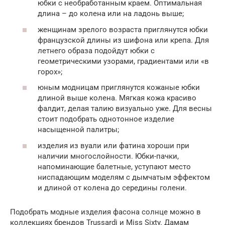
юбки с необработанным краем. Оптимальная
длина – до колена или на ладонь выше;
женщинам зрелого возраста приглянутся юбки
французской длины из шифона или крепа. Для
летнего образа подойдут юбки с
геометрическими узорами, градиентами или «в
горох»;
юным модницам приглянутся кожаные юбки
длиной выше колена. Мягкая кожа красиво
фалдит, делая талию визуально уже. Для весны
стоит подобрать однотонное изделие
насыщенной палитры;
изделия из вуали или фатина хороши при
наличии многослойности. Юбки-пачки,
напоминающие балетные, уступают место
ниспадающим моделям с дымчатым эффектом
и длиной от колена до середины голени.
Подобрать модные изделия фасона солнце можно в
коллекциях брендов Trussardi и Miss Sixty. Дамам