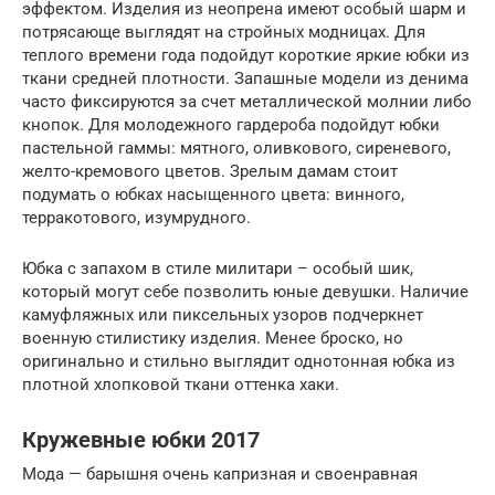
эффектом. Изделия из неопрена имеют особый шарм и
потрясающе выглядят на стройных модницах. Для
теплого времени года подойдут короткие яркие юбки из
ткани средней плотности. Запашные модели из денима
часто фиксируются за счет металлической молнии либо
кнопок. Для молодежного гардероба подойдут юбки
пастельной гаммы: мятного, оливкового, сиреневого,
желто-кремового цветов. Зрелым дамам стоит
подумать о юбках насыщенного цвета: винного,
терракотового, изумрудного.
Юбка с запахом в стиле милитари – особый шик,
который могут себе позволить юные девушки. Наличие
камуфляжных или пиксельных узоров подчеркнет
военную стилистику изделия. Менее броско, но
оригинально и стильно выглядит однотонная юбка из
плотной хлопковой ткани оттенка хаки.
Кружевные юбки 2017
Мода — барышня очень капризная и своенравная