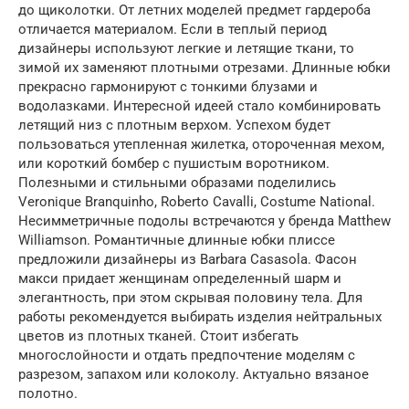
до щиколотки. От летних моделей предмет гардероба
отличается материалом. Если в теплый период
дизайнеры используют легкие и летящие ткани, то
зимой их заменяют плотными отрезами. Длинные юбки
прекрасно гармонируют с тонкими блузами и
водолазками. Интересной идеей стало комбинировать
летящий низ с плотным верхом. Успехом будет
пользоваться утепленная жилетка, отороченная мехом,
или короткий бомбер с пушистым воротником.
Полезными и стильными образами поделились
Veronique Branquinho, Roberto Cavalli, Costume National.
Несимметричные подолы встречаются у бренда Matthew
Williamson. Романтичные длинные юбки плиссе
предложили дизайнеры из Barbara Casasola. Фасон
макси придает женщинам определенный шарм и
элегантность, при этом скрывая половину тела. Для
работы рекомендуется выбирать изделия нейтральных
цветов из плотных тканей. Стоит избегать
многослойности и отдать предпочтение моделям с
разрезом, запахом или колоколу. Актуально вязаное
полотно.