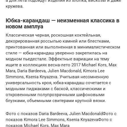
а для лета подойдут изделия из хлопка, вискозы и даже
кружева.
Юбка-карандаш — неизменная классика в
новом амплуа
Классическая черная, роскошная коктейльная,
декорированная россыпью камней или блестками,
принтованная или выполненная в минималистическом
стиле — юбка-карандаш уверенно закрепилась на
модном пьедестале. Эффектные вариации на тему
ищите в коллекциях весна-лето 2017 Michael Kors, Max
Mara, Daria Bardeeva, Julien Macdonald, Kimora Lee
Simmons, Ksenia Knyazeva. Учитывая несомненную
универсальность кроя, юбка-карандаш сочетается с
модными пиджаками с баской, классическими и
откровенными полупрозрачными шифоновыми
блузками, объемными свитерами крупной вязки.
Фото с показов Daria Bardeeva, Julien MacdonaldФото с
показов Kimora Lee Simmons, Ksenia KnyazevaФото с
показов Michael Kors, Max Mara