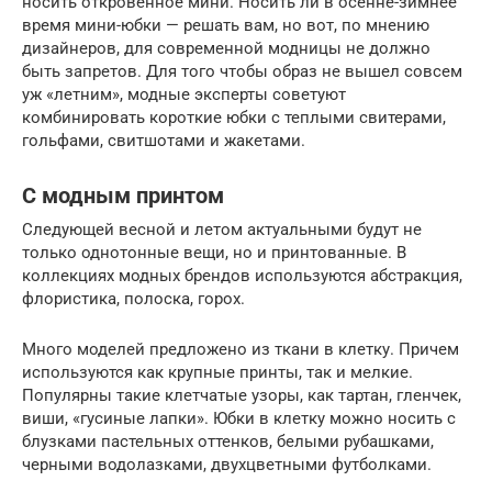
носить откровенное мини. Носить ли в осенне-зимнее
время мини-юбки — решать вам, но вот, по мнению
дизайнеров, для современной модницы не должно
быть запретов. Для того чтобы образ не вышел совсем
уж «летним», модные эксперты советуют
комбинировать короткие юбки с теплыми свитерами,
гольфами, свитшотами и жакетами.
С модным принтом
Следующей весной и летом актуальными будут не
только однотонные вещи, но и принтованные. В
коллекциях модных брендов используются абстракция,
флористика, полоска, горох.
Много моделей предложено из ткани в клетку. Причем
используются как крупные принты, так и мелкие.
Популярны такие клетчатые узоры, как тартан, гленчек,
виши, «гусиные лапки». Юбки в клетку можно носить с
блузками пастельных оттенков, белыми рубашками,
черными водолазками, двухцветными футболками.