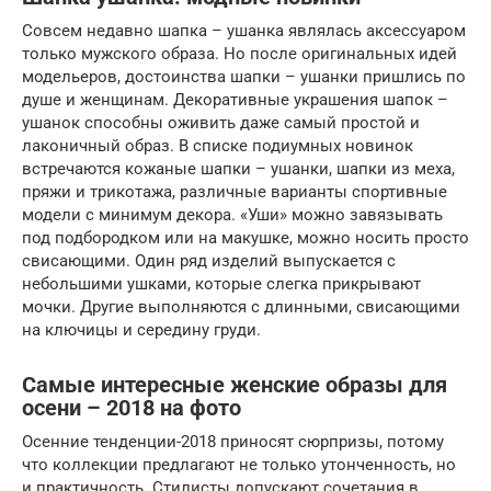
Совсем недавно шапка – ушанка являлась аксессуаром
только мужского образа. Но после оригинальных идей
модельеров, достоинства шапки – ушанки пришлись по
душе и женщинам. Декоративные украшения шапок –
ушанок способны оживить даже самый простой и
лаконичный образ. В списке подиумных новинок
встречаются кожаные шапки – ушанки, шапки из меха,
пряжи и трикотажа, различные варианты спортивные
модели с минимум декора. «Уши» можно завязывать
под подбородком или на макушке, можно носить просто
свисающими. Один ряд изделий выпускается с
небольшими ушками, которые слегка прикрывают
мочки. Другие выполняются с длинными, свисающими
на ключицы и середину груди.
Самые интересные женские образы для
осени – 2018 на фото
Осенние тенденции-2018 приносят сюрпризы, потому
что коллекции предлагают не только утонченность, но
и практичность. Стилисты допускают сочетания в