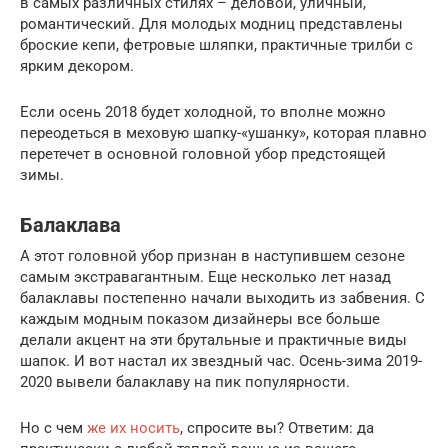
в самых различных стилях – деловой, уличный,
романтический. Для молодых модниц представлены
броские кепи, фетровые шляпки, практичные трилби с
ярким декором.
Если осень 2018 будет холодной, то вполне можно
переодеться в меховую шапку-«ушанку», которая плавно
перетечет в основной головной убор предстоящей
зимы.
Балаклава
А этот головной убор признан в наступившем сезоне
самым экстравагантным. Еще несколько лет назад
балаклавы постепенно начали выходить из забвения. С
каждым модным показом дизайнеры все больше
делали акцент на эти брутальные и практичные виды
шапок. И вот настал их звездный час. Осень-зима 2019-
2020 вывели балаклаву на пик популярности.
Но с чем
же их носить
, спросите вы? Ответим: да