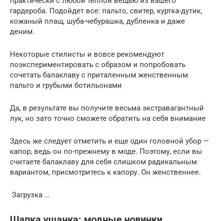
практически с любой теплой вещью из вашего
гардероба. Подойдет все: пальто, свитер, куртка-дутик,
кожаный плащ, шуба-чебурашка, дубленка и даже
деним.
Некоторые стилисты и вовсе рекомендуют
поэкспериментировать с образом и попробовать
сочетать балаклаву с приталенным женственным
пальто и грубыми ботильонами
Да, в результате вы получите весьма экстравагантный
лук, но зато точно сможете обратить на себя внимание
Здесь же следует отметить и еще один головной убор —
капор, ведь он по-прежнему в моде. Поэтому, если вы
считаете балаклаву для себя слишком радикальным
вариантом, присмотритесь к капору. Он женственнее.
Загрузка …
Шапка ушанка: модные новинки