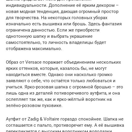
индивидуальности. Дополнение её ярким декором –
новая модная тенденция, дающая огромный простор
для творчества. На некоторых головных уборах
изначально есть вышивка или брошь. Здесь фантазия
ограничена данностью. Если же приобрести
однотонную шапку и выбрать украшение
самостоятельно, то личность владелицы будет
отображена максимально.
Образ от Versace поражает объединением нескольких
ярких оттенков, которые, казалось бы, не могут
находиться вместе. Однако они насколько громко
заявляют о себе, что остаётся только любоваться и
учиться. Ярко-розовая шапка с огромной брошью – это
лишь одна из деталей потиворечивого аутфита, и она
ослепляет так же, как и ярко-жёлтый воротник на
зелёно-розовом пуховике.
Аутфит от Zadig & Voltaire гораздо спокойнее. Шапка не
соглашается с пальто, противоречит ему. А её вышивка
перекликается с высоким воротником водолазки.